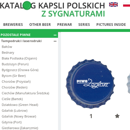
BREWERIES
OTHER BEER
PREWAR
SERIES
PICTURES INSIDE
POZOSTAŁE PIWNE
Tampodruki i laserodruki
Bałtów
Bednary
Biała Podlaska (Osjann)
Budziszyn (Perun)
Bydgoszcz (Osowa Góra)
Bytom (Sir Beer)
Chorzów (Przystań)
Chorzów (Reden)
Ciechów (Manufaktura Średzka)
Cieśle (Bartek)
Działdowo (Green Head)
Gdańsk (Lubrow)
1
Gdańsk (Nowy Browar)
Gdynia (Port)
Giedlarowa (Zakarczmie)