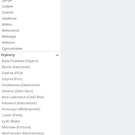
Spirifer
Szałpiw
Szternel
UwaRzone
Widmo
Wielochmiel
Wilkowyje
Wołomin
Zygmuntówka
Etykiety
Biała Podlaska (Osjann)
Bytów (Kaszubski)
Gdańsk (PG4)
Gdynia (Port)
Giedlarowa (Zakarczmie)
Głowno (Sami Swoi)
Jelcz-Laskowice (Cześć Brat)
Katowice (Kattowitzer)
Krotoszyn (Wielkopolski)
Lublin (Perła)
Łyski (Biały)
Miłoslaw (Fortuna)
Niechanowo (Niechanowo)