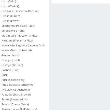
Łódź (Salio)
Łódź (Warkot)
Łoziska k. Piaseczna (BeerLab)
Lublin (Lublin)
Lublin (Lwów)
Międzyrzec Podlaski (Craft)
Miłoslaw (Fortuna)
Modlniczka (Pracownia Piwa)
Niezdara (Piekarnia Piwa)
Nowa Wieś Legnicka (Jaworzyński)
Nowe Miasto Lubawskie
(Nowomiejski)
Olsztyn (Ukiel)
Olsztyn (Warmia)
Poznań (Ułan)
Puck
Puck (Spółdzielczy)
Ruda Śląska (Alternatywa)
Rybczewice (Alchemik)
Rzeszów (Stary Browar)
Sanok (Bieszczadnik)
Semlin (Czarna Owca)
Siemianowice Śl. (Pałacowy)