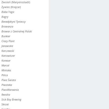
Zwoleń (Maryensztadt)
Żywiec (Krajcar)
Baba Yaga
Bagry
Benedyktyni Tynieccy
Browanza
Browar z Centralnej Polski
Bunkier
Crazy Plant
Janowskie
Karczewski
Kattowitzer
Koneser
Marcel
Mintaka
Pilica
Piwa Świata
Piwoteka
PiwoWarownia
Revolta
Sick Boy Brewing
Skrzat