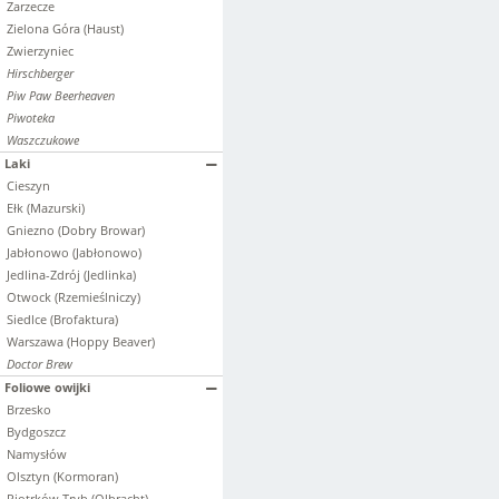
Zarzecze
Zielona Góra (Haust)
Zwierzyniec
Hirschberger
Piw Paw Beerheaven
Piwoteka
Waszczukowe
Laki
Cieszyn
Ełk (Mazurski)
Gniezno (Dobry Browar)
Jabłonowo (Jabłonowo)
Jedlina-Zdrój (Jedlinka)
Otwock (Rzemieślniczy)
Siedlce (Brofaktura)
Warszawa (Hoppy Beaver)
Doctor Brew
Foliowe owijki
Brzesko
Bydgoszcz
Namysłów
Olsztyn (Kormoran)
Piotrków Tryb.(Olbracht)