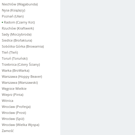
Niechlów (Wagabunda)
Nysa (Książęcy)
Poznań (Ułan)
Radom (Czarny Kot)
Rzuchów (Kraftwerk)
Sady (Moczybroda)
Siedlce (Brofaktura)
Sobótka Górka (Browarnia)
Tleń (Tleń)
Toruń (Toruński)
Trzebnica (Cztery Ściany)
Warka (BroWarka)
Warszawa (Hoppy Beaver)
Warszawa (Warszawski)
Węgrzce Wielkie
Wieprz (Pinta)
Witnica
Wroclaw (Profesja)
Wrocław (Prost)
Wrocław (Spiż)
Wrocław (Wielka Wyspa)
Zamość