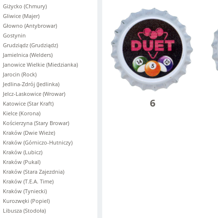
Giżycko (Chmury)
Gliwice (Majer)
Głowno (Antybrowar)
Gostynin
Grudziądz (Grudziądz)
Jamielnica (Welders)
Janowice Wielkie (Miedzianka)
Jarocin (Rock)
Jedlina-Zdrój (Jedlinka)
Jelcz-Laskowice (Wrowar)
6
Katowice (Star Kraft)
Kielce (Korona)
Kościerzyna (Stary Browar)
Kraków (Dwie Wieże)
Kraków (Górniczo-Hutniczy)
Kraków (Lubicz)
Kraków (Pukal)
Kraków (Stara Zajezdnia)
Kraków (T.E.A. Time)
Kraków (Tyniecki)
Kurozwęki (Popiel)
Libusza (Stodoła)