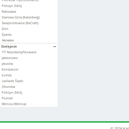
Połczyn Zdrój
Rakszawa
Starowa Góra (Kalenberg)
Świętochłowice (ReCraft)
Żnin
Żywiec
Heineken
Zastępcze
??? Niezidentyfikowane
Jabłonowo
Jatutów
Konstancin
Łomża
Lwówek Śląski
Okuniew
Połczyn-Zdrój
Poznań
Witnica (Witnica)
© 2026 Kat