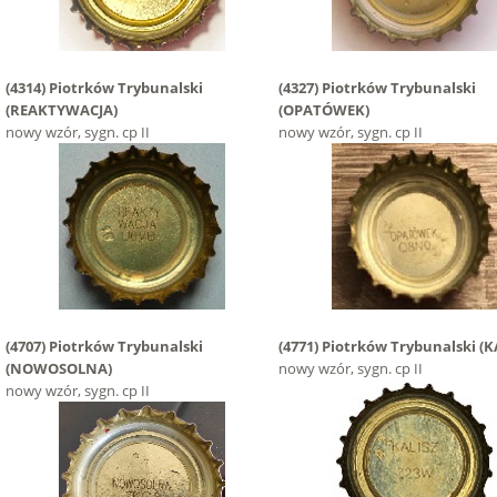
(4314)
Piotrków Trybunalski
(4327)
Piotrków Trybunalski
(REAKTYWACJA)
(OPATÓWEK)
nowy wzór, sygn. cp II
nowy wzór, sygn. cp II
(4707)
Piotrków Trybunalski
(4771)
Piotrków Trybunalski
(K
(NOWOSOLNA)
nowy wzór, sygn. cp II
nowy wzór, sygn. cp II