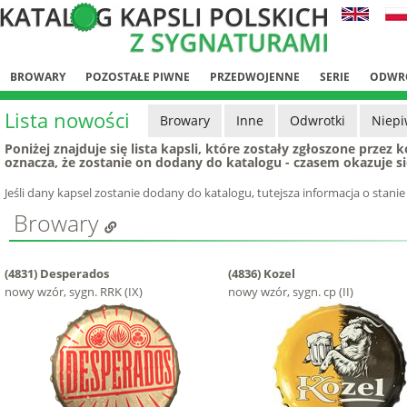
BROWARY
POZOSTAŁE PIWNE
PRZEDWOJENNE
SERIE
ODWR
Lista nowości
Browary
Inne
Odwrotki
Niep
Poniżej znajduje się lista kapsli, które zostały zgłoszone przez 
oznacza, że zostanie on dodany do katalogu - czasem okazuje s
Jeśli dany kapsel zostanie dodany do katalogu, tutejsza informacja o stan
Browary
(4831)
Desperados
(4836)
Kozel
nowy wzór, sygn. RRK (IX)
nowy wzór, sygn. cp (II)