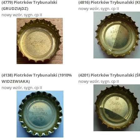
(4779)
Piotrków Trybunalski
(4816)
Piotrków Trybunalski
(K
(GRUDZIĄDZ)
nowy wzór, sygn. cp II
nowy wzór, sygn. cp II
(4138)
Piotrków Trybunalski
(1910%
(4201)
Piotrków Trybunalski
(Ś
WIDZEWIAKA)
nowy wzór, sygn. cp II
nowy wzór, sygn. cp II