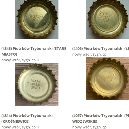
(4343)
Piotrków Trybunalski
(STARE
(4406)
Piotrków Trybunalski
(Ł
MIASTO)
nowy wzór, sygn. cp II
nowy wzór, sygn. cp II
(4814)
Piotrków Trybunalski
(4067)
Piotrków Trybunalski
(P
(KROŚNIEWICE)
WIDZEWSKIE)
nowy wzór, sygn. cp II
nowy wzór, sygn. cp II