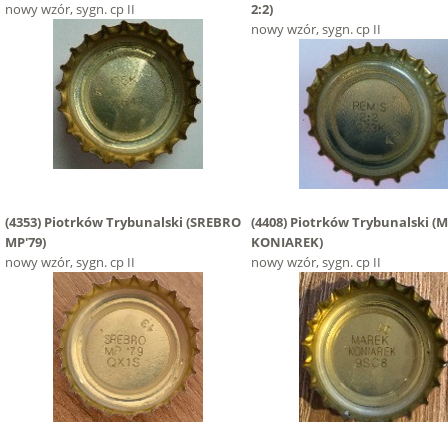
nowy wzór, sygn. cp II
2:2)
nowy wzór, sygn. cp II
(4353)
Piotrków Trybunalski
(SREBRO
(4408)
Piotrków Trybunalski
(
MP'79)
KONIAREK)
nowy wzór, sygn. cp II
nowy wzór, sygn. cp II