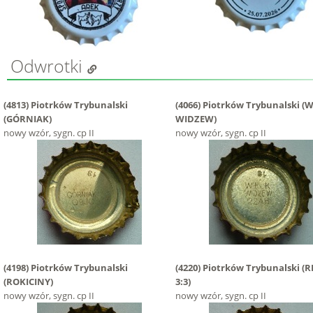
Odwrotki
(4813)
Piotrków Trybunalski
(4066)
Piotrków Trybunalski
(W
(GÓRNIAK)
WIDZEW)
nowy wzór, sygn. cp II
nowy wzór, sygn. cp II
(4198)
Piotrków Trybunalski
(4220)
Piotrków Trybunalski
(R
(ROKICINY)
3:3)
nowy wzór, sygn. cp II
nowy wzór, sygn. cp II