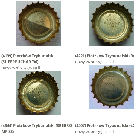
(4199)
Piotrków Trybunalski
(4221)
Piotrków Trybunalski
(
(SUPERPUCHAR '96)
nowy wzór, sygn. cp II
nowy wzór, sygn. cp II
(4344)
Piotrków Trybunalski
(SREBRO
(4407)
Piotrków Trybunalski
(Ł
MP'83)
nowy wzór, sygn. cp II