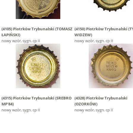
(4105)
Piotrków Trybunalski
(TOMASZ
(4150)
Piotrków Trybunalski
(T
ŁAPIŃSKI)
WIDZEW)
nowy wzór, sygn. cp II
nowy wzór, sygn. cp II
(4315)
Piotrków Trybunalski
(SREBRO
(4328)
Piotrków Trybunalski
MP'84)
(OZORKÓW)
nowy wzór, sygn. cp II
nowy wzór, sygn. cp II