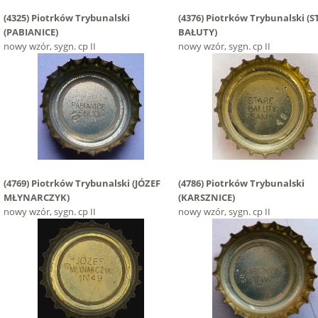
(4325)
Piotrków Trybunalski
(4376)
Piotrków Trybunalski
(S
(PABIANICE)
BAŁUTY)
nowy wzór, sygn. cp II
nowy wzór, sygn. cp II
(4769)
Piotrków Trybunalski
(JÓZEF
(4786)
Piotrków Trybunalski
MŁYNARCZYK)
(KARSZNICE)
nowy wzór, sygn. cp II
nowy wzór, sygn. cp II