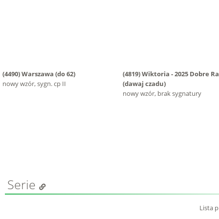
(4490)
Warszawa
(do 62)
(4819)
Wiktoria - 2025 Dobre R
nowy wzór, sygn. cp II
(dawaj czadu)
nowy wzór, brak sygnatury
Serie
Lista 