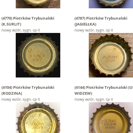
(4770)
Piotrków Trybunalski
(4787)
Piotrków Trybunalski
(K.SURLIT)
(JAGIEŁŁKA)
nowy wzór, sygn. cp II
nowy wzór, sygn. cp II
(4104)
Piotrków Trybunalski
(4144)
Piotrków Trybunalski
(U
(RODZINA)
WIDZEW)
nowy wzór, sygn. cp II
nowy wzór, sygn. cp II