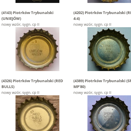
(4143)
Piotrków Trybunalski
(4202)
Piotrków Trybunalski
(R
(UNIEJÓW)
4:4)
nowy wzór, sygn. cp II
nowy wzór, sygn. cp II
(4326)
Piotrków Trybunalski
(RED
(4389)
Piotrków Trybunalski
(S
BULLS)
MP'80)
nowy wzór, sygn. cp II
nowy wzór, sygn. cp II