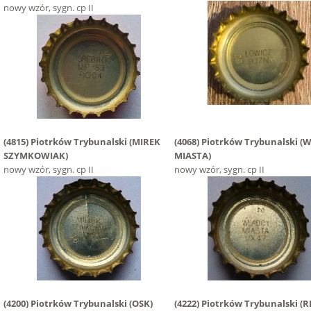
nowy wzór, sygn. cp II
(4815)
Piotrków Trybunalski
(MIREK
(4068)
Piotrków Trybunalski
(
SZYMKOWIAK)
MIASTA)
nowy wzór, sygn. cp II
nowy wzór, sygn. cp II
(4200)
Piotrków Trybunalski
(OSK)
(4222)
Piotrków Trybunalski
(R