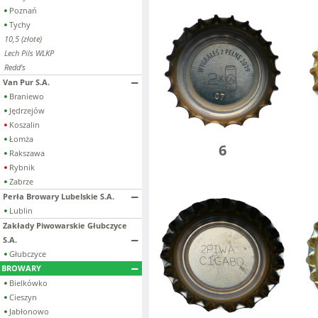
Poznań
Tychy
10,5 (złote)
Lech Pils WLKP
Redd's
Van Pur S.A.
Braniewo
Jędrzejów
Koszalin
Łomża
6
Rakszawa
Rybnik
Zabrze
Perła Browary Lubelskie S.A.
Lublin
Zakłady Piwowarskie Głubczyce
S.A.
Głubczyce
BROWARY
Bielkówko
Cieszyn
Jabłonowo