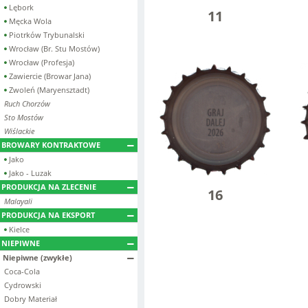
Lębork
11
Męcka Wola
Piotrków Trybunalski
Wrocław (Br. Stu Mostów)
Wrocław (Profesja)
Zawiercie (Browar Jana)
Zwoleń (Maryensztadt)
Ruch Chorzów
Sto Mostów
Wiślackie
BROWARY KONTRAKTOWE
Jako
Jako - Luzak
PRODUKCJA NA ZLECENIE
16
Malayali
PRODUKCJA NA EKSPORT
Kielce
NIEPIWNE
Niepiwne (zwykłe)
Coca-Cola
Cydrowski
Dobry Materiał