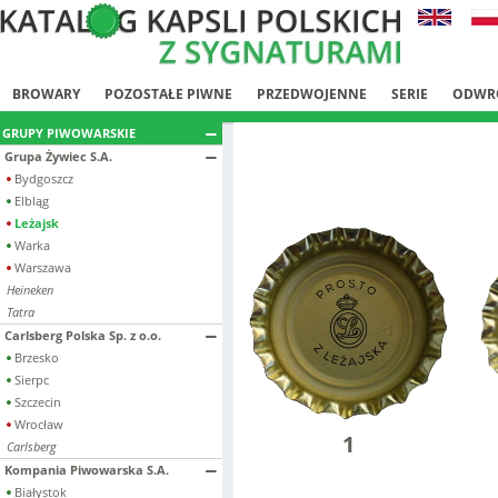
BROWARY
POZOSTAŁE PIWNE
PRZEDWOJENNE
SERIE
ODWR
GRUPY PIWOWARSKIE
Grupa Żywiec S.A.
Bydgoszcz
Elbląg
Leżajsk
Warka
Warszawa
Heineken
Tatra
Carlsberg Polska Sp. z o.o.
Brzesko
Sierpc
Szczecin
Wrocław
1
Carlsberg
Kompania Piwowarska S.A.
Białystok