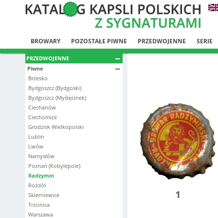
BROWARY
POZOSTAŁE PIWNE
PRZEDWOJENNE
SERIE
PRZEDWOJENNE
Piwne
Brzesko
Bydgoszcz (Bydgoski)
Bydgoszcz (Myślęcinek)
Ciechanów
Ciechomice
Grodzisk Wielkopolski
Lublin
Lwów
Namysłów
Poznań (Kobylepole)
Radzymin
Rozdół
1
Skierniewice
Trzcinica
Warszawa