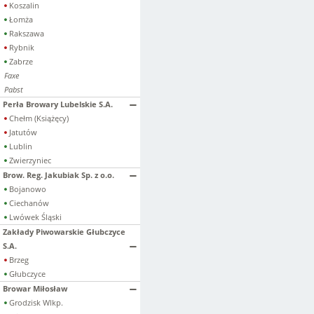
Koszalin
Łomża
Rakszawa
Rybnik
Zabrze
Faxe
Pabst
Perła Browary Lubelskie S.A.
Chełm (Książęcy)
Jatutów
Lublin
Zwierzyniec
Brow. Reg. Jakubiak Sp. z o.o.
Bojanowo
Ciechanów
Lwówek Śląski
Zakłady Piwowarskie Głubczyce
S.A.
Brzeg
Głubczyce
Browar Miłosław
Grodzisk Wlkp.