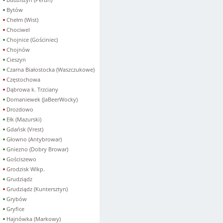
Bytów
Chełm (Wist)
Chociwel
Chojnice (Gościniec)
Chojnów
Cieszyn
Czarna Białostocka (Waszczukowe)
Częstochowa
Dąbrowa k. Trzciany
Domaniewek (JaBeerWocky)
Drozdowo
Ełk (Mazurski)
Gdańsk (Vrest)
Głowno (Antybrowar)
Gniezno (Dobry Browar)
Gościszewo
Grodzisk Wlkp.
Grudziądz
Grudziądz (Kuntersztyn)
Grybów
Gryfice
Hajnówka (Markowy)