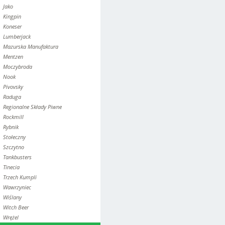
Jako
Kingpin
Koneser
Lumberjack
Mazurska Manufaktura
Mentzen
Moczybroda
Nook
Pivovsky
Raduga
Regionalne Składy Piwne
Rockmill
Rybnik
Stołeczny
Szczytno
Tankbusters
Tinecia
Trzech Kumpli
Wawrzyniec
Wiślany
Witch Beer
Wrężel