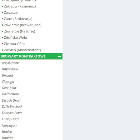
Zakrzów (Kazimierz)
Zarzecze
Zator (Brokreacja)
Zawiercie (Browar Jana)
Zawiercie (Na Jurze)
Zduńska Wola
Zielona Góra
Zwoleń (Maryensztadt)
BROWARY KONTRAKTOWE
ArcyBrowar
Biłgorajski
Birbant
Ciupaga
Deer Bear
DoctorBrew
Dwóch Braci
Dziki Wschód
Fabryka Piwa
Funky Fluid
Harpagan
Hopito
Hoplala