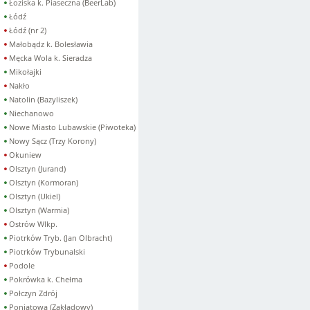
Łoziska k. Piaseczna (BeerLab)
Łódź
Łódź (nr 2)
Małobądz k. Bolesławia
Męcka Wola k. Sieradza
Mikołajki
Nakło
Natolin (Bazyliszek)
Niechanowo
Nowe Miasto Lubawskie (Piwoteka)
Nowy Sącz (Trzy Korony)
Okuniew
Olsztyn (Jurand)
Olsztyn (Kormoran)
Olsztyn (Ukiel)
Olsztyn (Warmia)
Ostrów Wlkp.
Piotrków Tryb. (Jan Olbracht)
Piotrków Trybunalski
Podole
Pokrówka k. Chełma
Połczyn Zdrój
Poniatowa (Zakładowy)