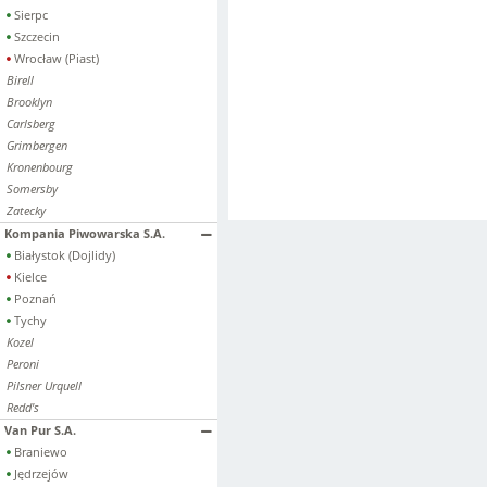
Sierpc
Szczecin
Wrocław (Piast)
Birell
Brooklyn
Carlsberg
Grimbergen
Kronenbourg
Somersby
Zatecky
Kompania Piwowarska S.A.
Białystok (Dojlidy)
Kielce
Poznań
Tychy
Kozel
Peroni
Pilsner Urquell
Redd's
Van Pur S.A.
Braniewo
Jędrzejów