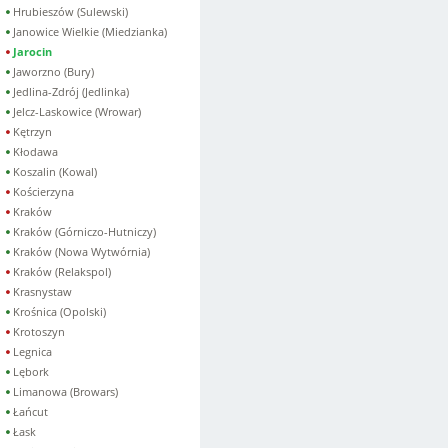
Hrubieszów (Sulewski)
Janowice Wielkie (Miedzianka)
Jarocin
Jaworzno (Bury)
Jedlina-Zdrój (Jedlinka)
Jelcz-Laskowice (Wrowar)
Kętrzyn
Kłodawa
Koszalin (Kowal)
Kościerzyna
Kraków
Kraków (Górniczo-Hutniczy)
Kraków (Nowa Wytwórnia)
Kraków (Relakspol)
Krasnystaw
Krośnica (Opolski)
Krotoszyn
Legnica
Lębork
Limanowa (Browars)
Łańcut
Łask