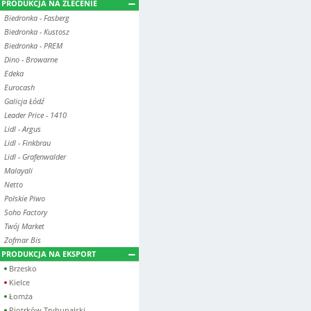
PRODUKCJA NA ZLECENIE
Biedronka - Fasberg
Biedronka - Kustosz
Biedronka - PREM
Dino - Browarne
Edeka
Eurocash
Galicja Łódź
Leader Price - 1410
Lidl - Argus
Lidl - Finkbrau
Lidl - Grafenwalder
Malayali
Netto
Polskie Piwo
Soho Factory
Twój Market
Zofmar Bis
PRODUKCJA NA EKSPORT
Brzesko
Kielce
Łomża
Piotrków Trybunalski