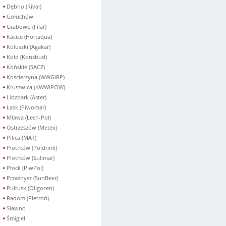
Dębno (Rival)
Gołuchów
Grabowo (Filar)
Kacice (Hortaqua)
Koluszki (Agakar)
Koło (Konsbud)
Końskie (SACZ)
Kościerzyna (WWGiRP)
Kruszwica (KWWiPOW)
Lidzbark (Aster)
Łask (Piwomar)
Mława (Lech-Pol)
Ostrzeszów (Metex)
Pilica (MAT)
Piotrków (Poldrink)
Piotrków (Sulimar)
Płock (PiwPol)
Przasnysz (SunBeer)
Pułtusk (Oligocen)
Radom (Pietroń)
Sławno
Śmigiel