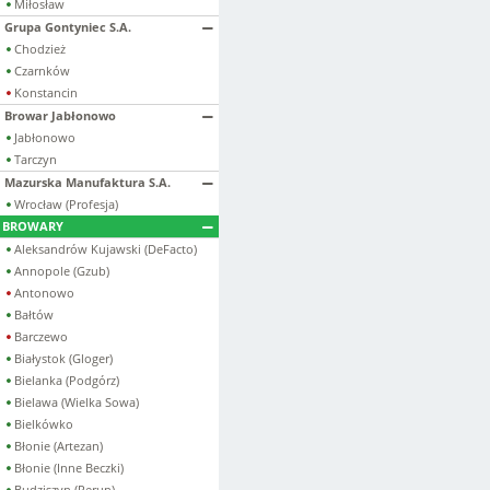
Miłosław
Grupa Gontyniec S.A.
Chodzież
Czarnków
Konstancin
Browar Jabłonowo
Jabłonowo
Tarczyn
Mazurska Manufaktura S.A.
Wrocław (Profesja)
BROWARY
Aleksandrów Kujawski (DeFacto)
Annopole (Gzub)
Antonowo
Bałtów
Barczewo
Białystok (Gloger)
Bielanka (Podgórz)
Bielawa (Wielka Sowa)
Bielkówko
Błonie (Artezan)
Błonie (Inne Beczki)
Budziszyn (Perun)