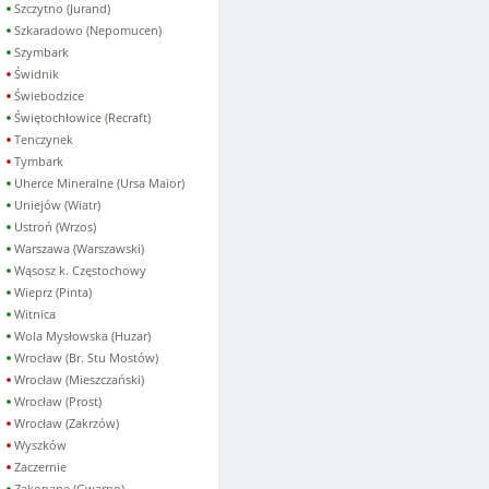
Szczytno (Jurand)
Szkaradowo (Nepomucen)
Szymbark
Świdnik
Świebodzice
Świętochłowice (Recraft)
Tenczynek
Tymbark
Uherce Mineralne (Ursa Maior)
Uniejów (Wiatr)
Ustroń (Wrzos)
Warszawa (Warszawski)
Wąsosz k. Częstochowy
Wieprz (Pinta)
Witnica
Wola Mysłowska (Huzar)
Wrocław (Br. Stu Mostów)
Wrocław (Mieszczański)
Wrocław (Prost)
Wrocław (Zakrzów)
Wyszków
Zaczernie
Zakopane (Gwarno)