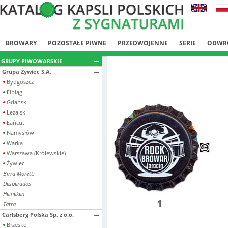
BROWARY
POZOSTAŁE PIWNE
PRZEDWOJENNE
SERIE
ODWR
GRUPY PIWOWARSKIE
Grupa Żywiec S.A.
Bydgoszcz
Elbląg
Gdańsk
Leżajsk
Łańcut
Namysłów
Warka
Warszawa (Królewskie)
Żywiec
Birra Moretti
Desperados
Heineken
1
Tatra
Carlsberg Polska Sp. z o.o.
Brzesko