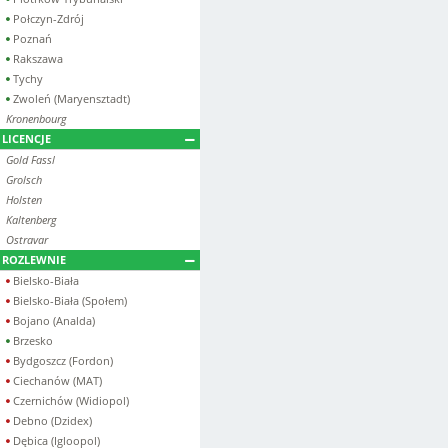
Połczyn-Zdrój
Poznań
Rakszawa
Tychy
Zwoleń (Maryensztadt)
Kronenbourg
LICENCJE
Gold Fassl
Grolsch
Holsten
Kaltenberg
Ostravar
ROZLEWNIE
Bielsko-Biała
Bielsko-Biała (Społem)
Bojano (Analda)
Brzesko
Bydgoszcz (Fordon)
Ciechanów (MAT)
Czernichów (Widiopol)
Debno (Dzidex)
Dębica (Igloopol)