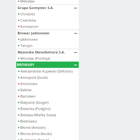
Miłosław
Grupa Gontyniec S.A.
Chodzież
Czarnków
Konstancin
Browar Jabłonowo
Jabłonowo
Tarczyn
Mazurska Manufaktura S.A.
Wrocław (Profesja)
BROWARY
Aleksandrów Kujawski (DeFacto)
Annopole (Gzub)
Antonowo
Bałtów
Barczewo
Białystok (Gloger)
Bielanka (Podgórz)
Bielawa (Wielka Sowa)
Bielkówko
Błonie (Artezan)
Błonie (Inne Beczki)
Budziszyn (Perun)