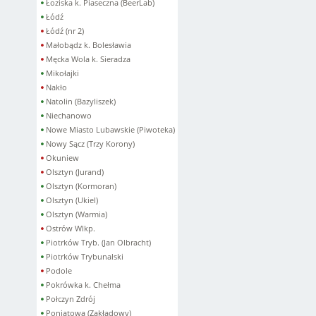
Łoziska k. Piaseczna (BeerLab)
Łódź
Łódź (nr 2)
Małobądz k. Bolesławia
Męcka Wola k. Sieradza
Mikołajki
Nakło
Natolin (Bazyliszek)
Niechanowo
Nowe Miasto Lubawskie (Piwoteka)
Nowy Sącz (Trzy Korony)
Okuniew
Olsztyn (Jurand)
Olsztyn (Kormoran)
Olsztyn (Ukiel)
Olsztyn (Warmia)
Ostrów Wlkp.
Piotrków Tryb. (Jan Olbracht)
Piotrków Trybunalski
Podole
Pokrówka k. Chełma
Połczyn Zdrój
Poniatowa (Zakładowy)