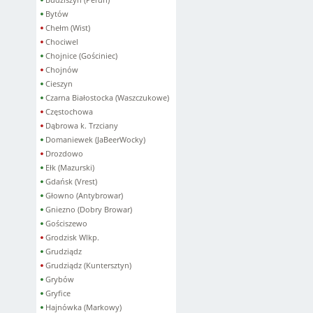
Bytów
Chełm (Wist)
Chociwel
Chojnice (Gościniec)
Chojnów
Cieszyn
Czarna Białostocka (Waszczukowe)
Częstochowa
Dąbrowa k. Trzciany
Domaniewek (JaBeerWocky)
Drozdowo
Ełk (Mazurski)
Gdańsk (Vrest)
Głowno (Antybrowar)
Gniezno (Dobry Browar)
Gościszewo
Grodzisk Wlkp.
Grudziądz
Grudziądz (Kuntersztyn)
Grybów
Gryfice
Hajnówka (Markowy)