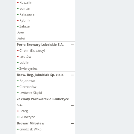
Koszalin
Łomża
Rakszawa
Rybnik
Zabrze
Faxe
Pabst
Perła Browary Lubelskie S.A.
Chełm (Książęcy)
Jatutów
Lublin
Zwierzyniec
Brow. Reg. Jakubiak Sp. z o.o.
Bojanowo
Ciechanów
Lwówek Śląski
Zakłady Piwowarskie Głubczyce
S.A.
Brzeg
Głubczyce
Browar Miłosław
Grodzisk Wlkp.