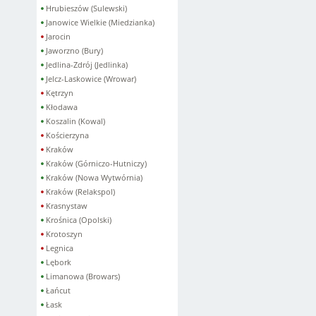
Hrubieszów (Sulewski)
Janowice Wielkie (Miedzianka)
Jarocin
Jaworzno (Bury)
Jedlina-Zdrój (Jedlinka)
Jelcz-Laskowice (Wrowar)
Kętrzyn
Kłodawa
Koszalin (Kowal)
Kościerzyna
Kraków
Kraków (Górniczo-Hutniczy)
Kraków (Nowa Wytwórnia)
Kraków (Relakspol)
Krasnystaw
Krośnica (Opolski)
Krotoszyn
Legnica
Lębork
Limanowa (Browars)
Łańcut
Łask