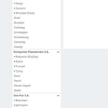
Sierpc
Szczecin
Wrocław (Piast)
Birell
Brooklyn
Carlsberg
Grimbergen
Kronenbourg
Somersby
Zatecky
Kompania Piwowarska S.A.
Białystok (Dojlidy)
Kielce
Poznań
Tychy
Kozel
Peroni
Pilsner Urquell
Redd's
Van Pur S.A.
Braniewo
Jędrzejów