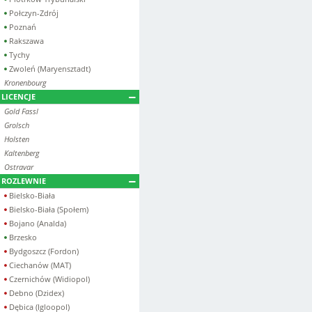
Połczyn-Zdrój
Poznań
Rakszawa
Tychy
Zwoleń (Maryensztadt)
Kronenbourg
LICENCJE
Gold Fassl
Grolsch
Holsten
Kaltenberg
Ostravar
ROZLEWNIE
Bielsko-Biała
Bielsko-Biała (Społem)
Bojano (Analda)
Brzesko
Bydgoszcz (Fordon)
Ciechanów (MAT)
Czernichów (Widiopol)
Debno (Dzidex)
Dębica (Igloopol)