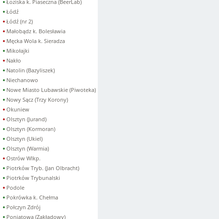
Łoziska k. Piaseczna (BeerLab)
Łódź
Łódź (nr 2)
Małobądz k. Bolesławia
Męcka Wola k. Sieradza
Mikołajki
Nakło
Natolin (Bazyliszek)
Niechanowo
Nowe Miasto Lubawskie (Piwoteka)
Nowy Sącz (Trzy Korony)
Okuniew
Olsztyn (Jurand)
Olsztyn (Kormoran)
Olsztyn (Ukiel)
Olsztyn (Warmia)
Ostrów Wlkp.
Piotrków Tryb. (Jan Olbracht)
Piotrków Trybunalski
Podole
Pokrówka k. Chełma
Połczyn Zdrój
Poniatowa (Zakładowy)