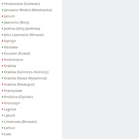
Hrubieszów (Sulewski)
Janowice Wielkie (Miedzianka)
Jarocin
Jaworzno (Bury)
Jedlina-Zdrój (Jedlinka)
Jelcz-Laskowice (Wrowar)
Kętrzyn
Kłodawa
Koszalin (Kowal)
Kościerzyna
Kraków
Kraków (Górniczo-Hutniczy)
Kraków (Nowa Wytwórnia)
Kraków (Relakspol)
Krasnystaw
Krośnica (Opolski)
Krotoszyn
Legnica
Lębork
Limanowa (Browars)
Łańcut
Łask