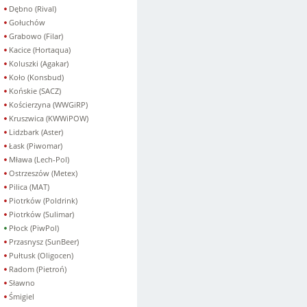
Dębno (Rival)
Gołuchów
Grabowo (Filar)
Kacice (Hortaqua)
Koluszki (Agakar)
Koło (Konsbud)
Końskie (SACZ)
Kościerzyna (WWGiRP)
Kruszwica (KWWiPOW)
Lidzbark (Aster)
Łask (Piwomar)
Mława (Lech-Pol)
Ostrzeszów (Metex)
Pilica (MAT)
Piotrków (Poldrink)
Piotrków (Sulimar)
Płock (PiwPol)
Przasnysz (SunBeer)
Pułtusk (Oligocen)
Radom (Pietroń)
Sławno
Śmigiel