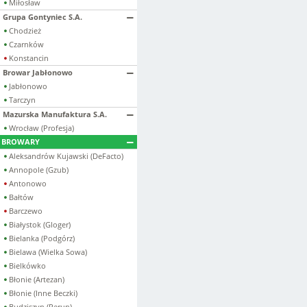
Miłosław
Grupa Gontyniec S.A.
Chodzież
Czarnków
Konstancin
Browar Jabłonowo
Jabłonowo
Tarczyn
Mazurska Manufaktura S.A.
Wrocław (Profesja)
BROWARY
Aleksandrów Kujawski (DeFacto)
Annopole (Gzub)
Antonowo
Bałtów
Barczewo
Białystok (Gloger)
Bielanka (Podgórz)
Bielawa (Wielka Sowa)
Bielkówko
Błonie (Artezan)
Błonie (Inne Beczki)
Budziszyn (Perun)