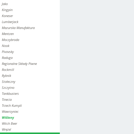
Jako
Kingpin
Koneser
Lumberjack
Mazurska Manufaktura
Mentzen
Moczybroda
Nook
Pivovsky
Raduga
Regionalne Składy Piwne
Rockmill
Rybnik
Stołeczny
Szczytno
Tankbusters
Tinecia
Trzech Kumpli
Wawrzyniec
Wiślany
Witch Beer
Wrężel