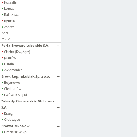
Koszalin
Łomża
Rakszawa
Rybnik
Zabrze
Faxe
Pabst
Perła Browary Lubelskie S.A.
Chełm (Książęcy)
Jatutów
Lublin
Zwierzyniec
Brow. Reg. Jakubiak Sp. z o.o.
Bojanowo
Ciechanów
Lwówek Śląski
Zakłady Piwowarskie Głubczyce
S.A.
Brzeg
Głubczyce
Browar Miłosław
Grodzisk Wlkp.