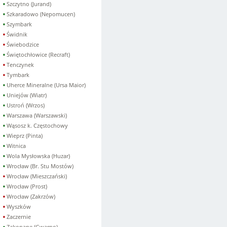
Szczytno (Jurand)
Szkaradowo (Nepomucen)
Szymbark
Świdnik
Świebodzice
Świętochłowice (Recraft)
Tenczynek
Tymbark
Uherce Mineralne (Ursa Maior)
Uniejów (Wiatr)
Ustroń (Wrzos)
Warszawa (Warszawski)
Wąsosz k. Częstochowy
Wieprz (Pinta)
Witnica
Wola Mysłowska (Huzar)
Wrocław (Br. Stu Mostów)
Wrocław (Mieszczański)
Wrocław (Prost)
Wrocław (Zakrzów)
Wyszków
Zaczernie
Zakopane (Gwarno)