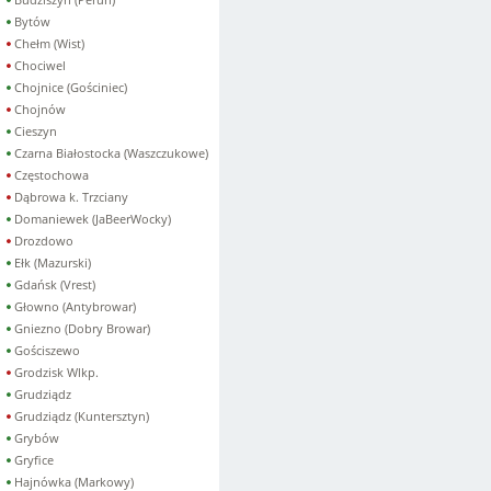
Bytów
Chełm (Wist)
Chociwel
Chojnice (Gościniec)
Chojnów
Cieszyn
Czarna Białostocka (Waszczukowe)
Częstochowa
Dąbrowa k. Trzciany
Domaniewek (JaBeerWocky)
Drozdowo
Ełk (Mazurski)
Gdańsk (Vrest)
Głowno (Antybrowar)
Gniezno (Dobry Browar)
Gościszewo
Grodzisk Wlkp.
Grudziądz
Grudziądz (Kuntersztyn)
Grybów
Gryfice
Hajnówka (Markowy)