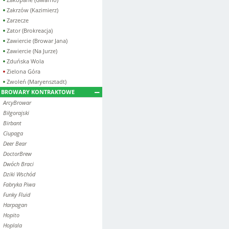
Zakrzów (Kazimierz)
Zarzecze
Zator (Brokreacja)
Zawiercie (Browar Jana)
Zawiercie (Na Jurze)
Zduńska Wola
Zielona Góra
Zwoleń (Maryensztadt)
BROWARY KONTRAKTOWE
ArcyBrowar
Biłgorajski
Birbant
Ciupaga
Deer Bear
DoctorBrew
Dwóch Braci
Dziki Wschód
Fabryka Piwa
Funky Fluid
Harpagan
Hopito
Hoplala