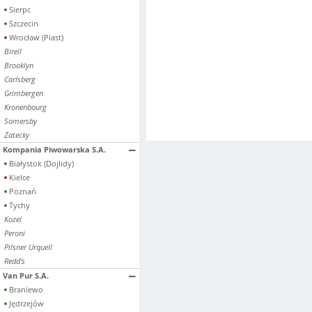
Sierpc
Szczecin
Wrocław (Piast)
Birell
Brooklyn
Carlsberg
Grimbergen
Kronenbourg
Somersby
Zatecky
Kompania Piwowarska S.A.
Białystok (Dojlidy)
Kielce
Poznań
Tychy
Kozel
Peroni
Pilsner Urquell
Redd's
Van Pur S.A.
Braniewo
Jędrzejów