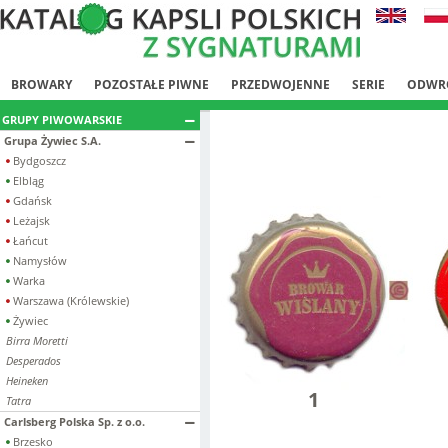
BROWARY
POZOSTAŁE PIWNE
PRZEDWOJENNE
SERIE
ODWR
GRUPY PIWOWARSKIE
Grupa Żywiec S.A.
Bydgoszcz
Elbląg
Gdańsk
Leżajsk
Łańcut
Namysłów
Warka
Warszawa (Królewskie)
Żywiec
Birra Moretti
Desperados
Heineken
1
Tatra
Carlsberg Polska Sp. z o.o.
Brzesko