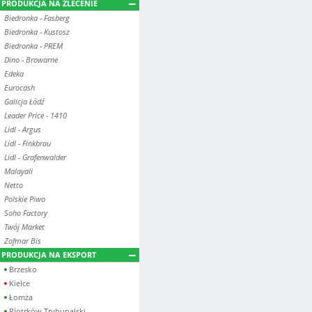
PRODUKCJA NA ZLECENIE
Biedronka - Fasberg
Biedronka - Kustosz
Biedronka - PREM
Dino - Browarne
Edeka
Eurocash
Galicja Łódź
Leader Price - 1410
Lidl - Argus
Lidl - Finkbrau
Lidl - Grafenwalder
Malayali
Netto
Polskie Piwo
Soho Factory
Twój Market
Zofmar Bis
PRODUKCJA NA EKSPORT
Brzesko
Kielce
Łomża
Piotrków Trybunalski