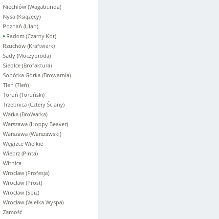
Niechlów (Wagabunda)
Nysa (Książęcy)
Poznań (Ułan)
Radom (Czarny Kot)
Rzuchów (Kraftwerk)
Sady (Moczybroda)
Siedlce (Brofaktura)
Sobótka Górka (Browarnia)
Tleń (Tleń)
Toruń (Toruński)
Trzebnica (Cztery Ściany)
Warka (BroWarka)
Warszawa (Hoppy Beaver)
Warszawa (Warszawski)
Węgrzce Wielkie
Wieprz (Pinta)
Witnica
Wroclaw (Profesja)
Wrocław (Prost)
Wrocław (Spiż)
Wrocław (Wielka Wyspa)
Zamość