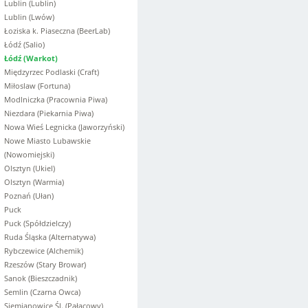
Lublin (Lublin)
Lublin (Lwów)
Łoziska k. Piaseczna (BeerLab)
Łódź (Salio)
Łódź (Warkot)
Międzyrzec Podlaski (Craft)
Miłoslaw (Fortuna)
Modlniczka (Pracownia Piwa)
Niezdara (Piekarnia Piwa)
Nowa Wieś Legnicka (Jaworzyński)
Nowe Miasto Lubawskie
(Nowomiejski)
Olsztyn (Ukiel)
Olsztyn (Warmia)
Poznań (Ułan)
Puck
Puck (Spółdzielczy)
Ruda Śląska (Alternatywa)
Rybczewice (Alchemik)
Rzeszów (Stary Browar)
Sanok (Bieszczadnik)
Semlin (Czarna Owca)
Siemianowice Śl. (Pałacowy)