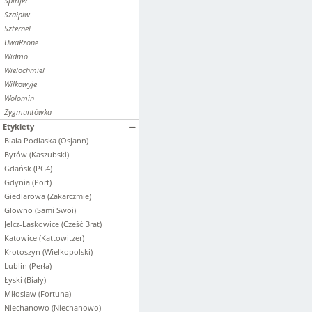
Spirifer
Szałpiw
Szternel
UwaRzone
Widmo
Wielochmiel
Wilkowyje
Wołomin
Zygmuntówka
Etykiety
Biała Podlaska (Osjann)
Bytów (Kaszubski)
Gdańsk (PG4)
Gdynia (Port)
Giedlarowa (Zakarczmie)
Głowno (Sami Swoi)
Jelcz-Laskowice (Cześć Brat)
Katowice (Kattowitzer)
Krotoszyn (Wielkopolski)
Lublin (Perła)
Łyski (Biały)
Miłoslaw (Fortuna)
Niechanowo (Niechanowo)