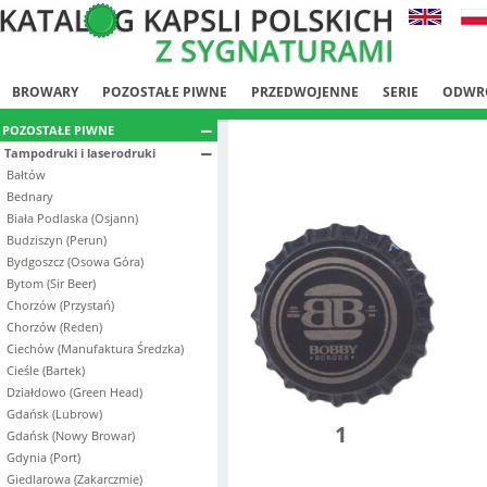
BROWARY
POZOSTAŁE PIWNE
PRZEDWOJENNE
SERIE
ODWR
POZOSTAŁE PIWNE
Tampodruki i laserodruki
Bałtów
Bednary
Biała Podlaska (Osjann)
Budziszyn (Perun)
Bydgoszcz (Osowa Góra)
Bytom (Sir Beer)
Chorzów (Przystań)
Chorzów (Reden)
Ciechów (Manufaktura Średzka)
Cieśle (Bartek)
Działdowo (Green Head)
Gdańsk (Lubrow)
1
Gdańsk (Nowy Browar)
Gdynia (Port)
Giedlarowa (Zakarczmie)