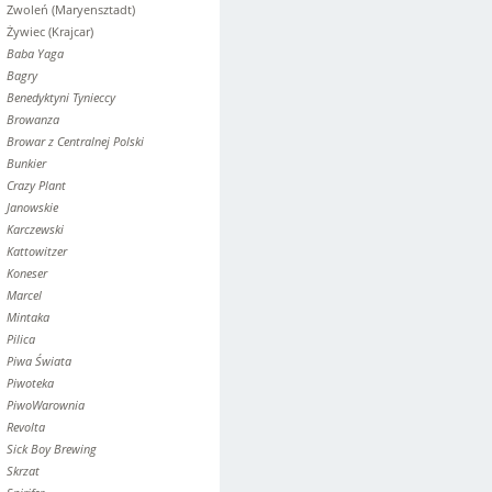
Zwoleń (Maryensztadt)
Żywiec (Krajcar)
Baba Yaga
Bagry
Benedyktyni Tynieccy
Browanza
Browar z Centralnej Polski
Bunkier
Crazy Plant
Janowskie
Karczewski
Kattowitzer
Koneser
Marcel
Mintaka
Pilica
Piwa Świata
Piwoteka
PiwoWarownia
Revolta
Sick Boy Brewing
Skrzat