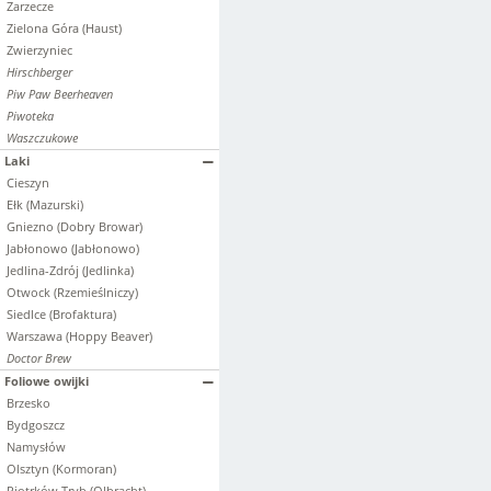
Zarzecze
Zielona Góra (Haust)
Zwierzyniec
Hirschberger
Piw Paw Beerheaven
Piwoteka
Waszczukowe
Laki
Cieszyn
Ełk (Mazurski)
Gniezno (Dobry Browar)
Jabłonowo (Jabłonowo)
Jedlina-Zdrój (Jedlinka)
Otwock (Rzemieślniczy)
Siedlce (Brofaktura)
Warszawa (Hoppy Beaver)
Doctor Brew
Foliowe owijki
Brzesko
Bydgoszcz
Namysłów
Olsztyn (Kormoran)
Piotrków Tryb.(Olbracht)