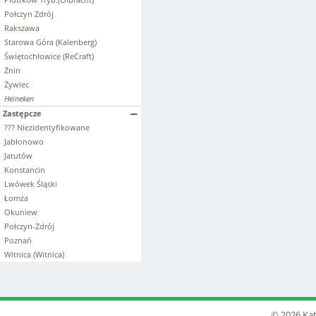
Połczyn Zdrój
Rakszawa
Starowa Góra (Kalenberg)
Świętochłowice (ReCraft)
Żnin
Żywiec
Heineken
Zastępcze
??? Niezidentyfikowane
Jabłonowo
Jatutów
Konstancin
Lwówek Śląski
Łomża
Okuniew
Połczyn-Zdrój
Poznań
Witnica (Witnica)
© 2026 Kat