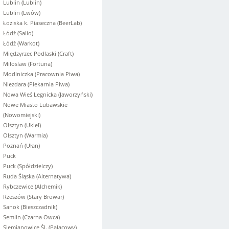
Lublin (Lublin)
Lublin (Lwów)
Łoziska k. Piaseczna (BeerLab)
Łódź (Salio)
Łódź (Warkot)
Międzyrzec Podlaski (Craft)
Miłoslaw (Fortuna)
Modlniczka (Pracownia Piwa)
Niezdara (Piekarnia Piwa)
Nowa Wieś Legnicka (Jaworzyński)
Nowe Miasto Lubawskie
(Nowomiejski)
Olsztyn (Ukiel)
Olsztyn (Warmia)
Poznań (Ułan)
Puck
Puck (Spółdzielczy)
Ruda Śląska (Alternatywa)
Rybczewice (Alchemik)
Rzeszów (Stary Browar)
Sanok (Bieszczadnik)
Semlin (Czarna Owca)
Siemianowice Śl. (Pałacowy)