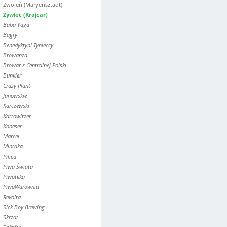
Zwoleń (Maryensztadt)
Żywiec (Krajcar)
Baba Yaga
Bagry
Benedyktyni Tynieccy
Browanza
Browar z Centralnej Polski
Bunkier
Crazy Plant
Janowskie
Karczewski
Kattowitzer
Koneser
Marcel
Mintaka
Pilica
Piwa Świata
Piwoteka
PiwoWarownia
Revolta
Sick Boy Brewing
Skrzat