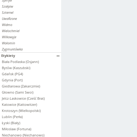
Spirifer
Szałpiw
Szternel
UwaRzone
Widmo
Wielochmiel
Wilkowyje
Wołomin
Zygmuntówka
Etykiety
Biała Podlaska (Osjann)
Bytów (Kaszubski)
Gdańsk (PG4)
Gdynia (Port)
Giedlarowa (Zakarczmie)
Głowno (Sami Swoi)
Jelcz-Laskowice (Cześć Brat)
Katowice (Kattowitzer)
Krotoszyn (Wielkopolski)
Lublin (Perła)
Łyski (Biały)
Miłoslaw (Fortuna)
Niechanowo (Niechanowo)