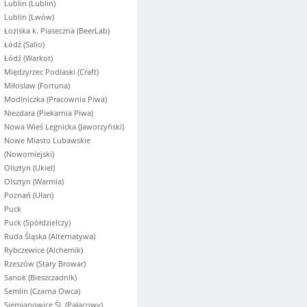
Lublin (Lublin)
Lublin (Lwów)
Łoziska k. Piaseczna (BeerLab)
Łódź (Salio)
Łódź (Warkot)
Międzyrzec Podlaski (Craft)
Miłoslaw (Fortuna)
Modlniczka (Pracownia Piwa)
Niezdara (Piekarnia Piwa)
Nowa Wieś Legnicka (Jaworzyński)
Nowe Miasto Lubawskie
(Nowomiejski)
Olsztyn (Ukiel)
Olsztyn (Warmia)
Poznań (Ułan)
Puck
Puck (Spółdzielczy)
Ruda Śląska (Alternatywa)
Rybczewice (Alchemik)
Rzeszów (Stary Browar)
Sanok (Bieszczadnik)
Semlin (Czarna Owca)
Siemianowice Śl. (Pałacowy)