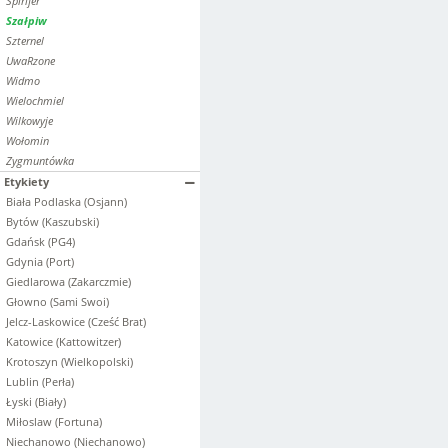
Spirifer
Szałpiw
Szternel
UwaRzone
Widmo
Wielochmiel
Wilkowyje
Wołomin
Zygmuntówka
Etykiety
Biała Podlaska (Osjann)
Bytów (Kaszubski)
Gdańsk (PG4)
Gdynia (Port)
Giedlarowa (Zakarczmie)
Głowno (Sami Swoi)
Jelcz-Laskowice (Cześć Brat)
Katowice (Kattowitzer)
Krotoszyn (Wielkopolski)
Lublin (Perła)
Łyski (Biały)
Miłoslaw (Fortuna)
Niechanowo (Niechanowo)