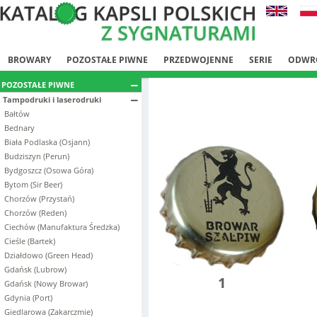
BROWARY
POZOSTAŁE PIWNE
PRZEDWOJENNE
SERIE
ODWR
POZOSTAŁE PIWNE
Tampodruki i laserodruki
Bałtów
Bednary
Biała Podlaska (Osjann)
Budziszyn (Perun)
Bydgoszcz (Osowa Góra)
Bytom (Sir Beer)
Chorzów (Przystań)
Chorzów (Reden)
Ciechów (Manufaktura Średzka)
Cieśle (Bartek)
Działdowo (Green Head)
Gdańsk (Lubrow)
1
Gdańsk (Nowy Browar)
Gdynia (Port)
Giedlarowa (Zakarczmie)