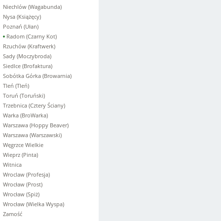
Niechlów (Wagabunda)
Nysa (Książęcy)
Poznań (Ułan)
Radom (Czarny Kot)
Rzuchów (Kraftwerk)
Sady (Moczybroda)
Siedlce (Brofaktura)
Sobótka Górka (Browarnia)
Tleń (Tleń)
Toruń (Toruński)
Trzebnica (Cztery Ściany)
Warka (BroWarka)
Warszawa (Hoppy Beaver)
Warszawa (Warszawski)
Węgrzce Wielkie
Wieprz (Pinta)
Witnica
Wroclaw (Profesja)
Wrocław (Prost)
Wrocław (Spiż)
Wrocław (Wielka Wyspa)
Zamość