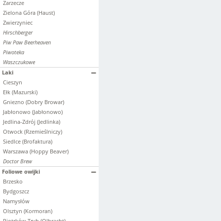
Zarzecze
Zielona Góra (Haust)
Zwierzyniec
Hirschberger
Piw Paw Beerheaven
Piwoteka
Waszczukowe
Laki
Cieszyn
Ełk (Mazurski)
Gniezno (Dobry Browar)
Jabłonowo (Jabłonowo)
Jedlina-Zdrój (Jedlinka)
Otwock (Rzemieślniczy)
Siedlce (Brofaktura)
Warszawa (Hoppy Beaver)
Doctor Brew
Foliowe owijki
Brzesko
Bydgoszcz
Namysłów
Olsztyn (Kormoran)
Piotrków Tryb.(Olbracht)