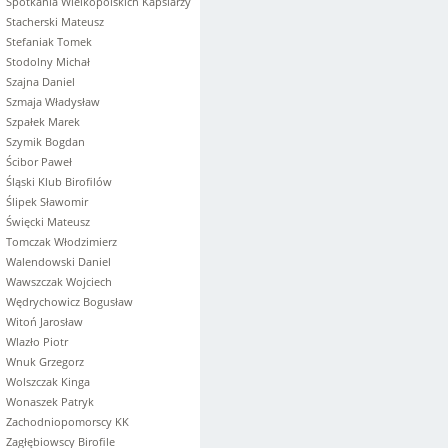
Spotkania Wielkopolskich Kapslarzy
Stacherski Mateusz
Stefaniak Tomek
Stodolny Michał
Szajna Daniel
Szmaja Władysław
Szpałek Marek
Szymik Bogdan
Ścibor Paweł
Śląski Klub Birofilów
Ślipek Sławomir
Święcki Mateusz
Tomczak Włodzimierz
Walendowski Daniel
Wawszczak Wojciech
Wędrychowicz Bogusław
Witoń Jarosław
Wlazło Piotr
Wnuk Grzegorz
Wolszczak Kinga
Wonaszek Patryk
Zachodniopomorscy KK
Zagłębiowscy Birofile