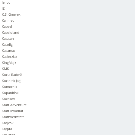
Jenot
JZ
K.S. Gmerek
Kaliniec
Kapsel
Kapsloland
Kasztan
Katolig
Kazamat
Kazieczko
KingMajk
KMK
Kocia Radość
Kociołek Jagi
Komornik
Kopaniński
Kozakov
Kraft Adventure
Kraft Kwadrat
Kraftwerkstatt
Krojcok
Krypta
Krzyston