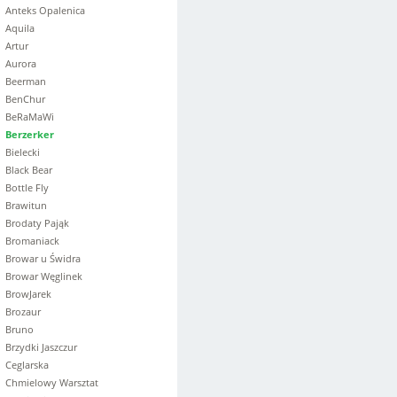
Anteks Opalenica
Aquila
Artur
Aurora
Beerman
BenChur
BeRaMaWi
Berzerker
Bielecki
Black Bear
Bottle Fly
Brawitun
Brodaty Pająk
Bromaniack
Browar u Świdra
Browar Węglinek
BrowJarek
Brozaur
Bruno
Brzydki Jaszczur
Ceglarska
Chmielowy Warsztat