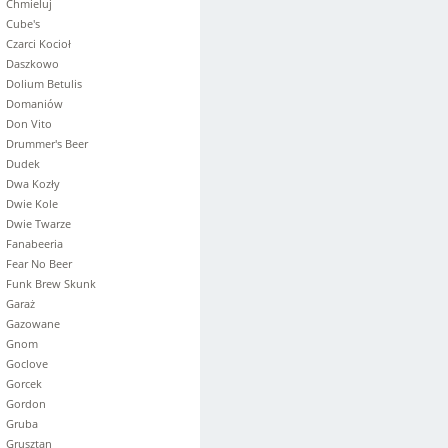
Chmieluj
Cube's
Czarci Kocioł
Daszkowo
Dolium Betulis
Domaniów
Don Vito
Drummer's Beer
Dudek
Dwa Kozły
Dwie Kole
Dwie Twarze
Fanabeeria
Fear No Beer
Funk Brew Skunk
Garaż
Gazowane
Gnom
Goclove
Gorcek
Gordon
Gruba
Grusztan