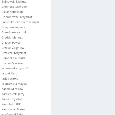
Bujnowski Mariusz
Chojnacki Sławomir
Cielas Sebastian
Dziembowski Krzysztof
Forum Kolekcjonerów Kapsli
Gołębiowski Jerzy
Grandowscy X. i M.
Grądzki Mariusz
Grzelak Paweł
Grzelak Zbigniew
Grzelecki Krzysztof
Hampel Klaudiusz
Heczko Grzegorz
Jankowski Krzysztof
Jarczyk Karol
Jasiak Witold
Jeleniewska Magda
Kabala Mirosław
Kamieniecki Jerzy
Kania Krzysztof
Kaszubski KKK
Kiedrowski Marek
Knaflewski Rafał