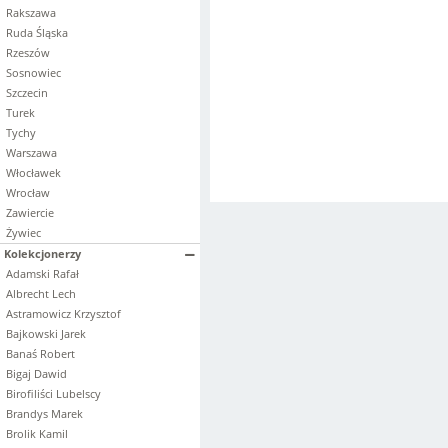
Rakszawa
Ruda Śląska
Rzeszów
Sosnowiec
Szczecin
Turek
Tychy
Warszawa
Włocławek
Wrocław
Zawiercie
Żywiec
Kolekcjonerzy
Adamski Rafał
Albrecht Lech
Astramowicz Krzysztof
Bajkowski Jarek
Banaś Robert
Bigaj Dawid
Birofiliści Lubelscy
Brandys Marek
Brolik Kamil