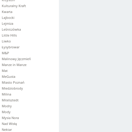
Kulturalny Kraft
Kwarta
Lajbocki
Lejmiza
Leśniczówka
Little Hills
Liwko
Łysybrowar
M&P
Malinowy Jęczmień
Manze in Manze
Mat
MeGusta
Miasto Poznań
Miedziobrody
Milina
Mitelsztedt
Modry
Mody
Mysia Nora
Nad Wisłą
Nektar