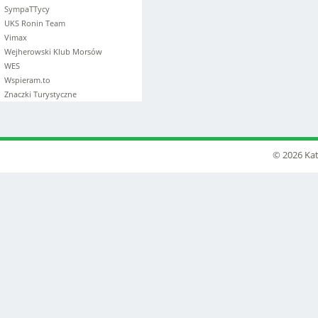
SympaTTycy
UKS Ronin Team
Vimax
Wejherowski Klub Morsów
WES
Wspieram.to
Znaczki Turystyczne
© 2026 Kat