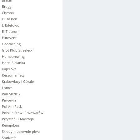
Brakin
Brugg
Chespa
Duży Ben
E-Biletowo
El Tiburon
Eurovent
Geocaching
Grot Klub Strzelecki
Homebrewing
Hotel Sielanka
Kapslove
Keszomaniacy
Krakowiacy i Górale
Łomża
Pan Śledzik
Piwowin
Pol Am Pack
Polskie Stow. Piwowarów
Przystań u Andrzeja
Remijokers
Składy i rozlewnie piwa
StarKraft