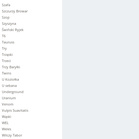
Szafa
Szczurzy Browar
Szop
Szyszyna
Świński Ryjek
T6
Tauruss
Try
Trząski
Trzeci
Trzy Baryłki
Twins
U Koziołka
U sebana
Underground
Uranium
Venom
Vulpis Suavitatis
Wąski
WEL
Weles
Wilczy Tabor