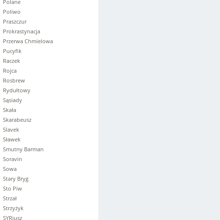
Polane
Poliwo
Praszczur
Prokrastynacja
Przerwa Chmielowa
Pucyfik
Raczek
Rojca
Rosbrew
Rydułtowy
Sąsiady
Skała
Skarabeusz
Slavek
Sławek
Smutny Barman
Soravin
Sowa
Stary Bryg
Sto Piw
Strzał
Strzyżyk
SYRiusz