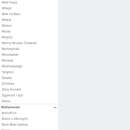
Wild Hops
Wilejki
Wilk na Bani
Wiskie
Wobor
Woda
Wojticz
Wolny Browar Tczewski
Wolsztyński
Wrocławski
Wrowar
Wulfvesbergh
Ypsylon
Zaręba
Zicherka
Złoty Kundel
Zygmunt i Syn
Żekso
Reklamowe
ActiveFun
Bistro u Mocnych
Bock Beer Gallery