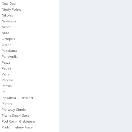
New Deal
Niezły Polew
Nikolas
Novicjusz
Nusfit
Nuta
Octopus
Oskar
Pakakuna
Panewniki
Pasza
Patryś
Pener
Perkele
Petrus
Pi
Piekarnia II Rzemiosł
Pieron
Pierwszy Chmiel
Piwne Smaki Stela
Pod Kocim Grzbietem
Podchmielony Anioł