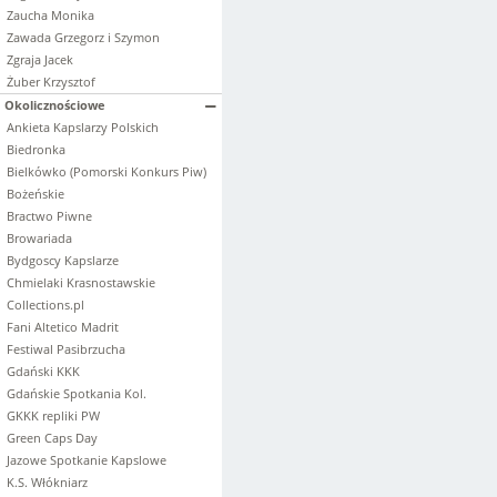
Zaucha Monika
Zawada Grzegorz i Szymon
Zgraja Jacek
Żuber Krzysztof
Okolicznościowe
Ankieta Kapslarzy Polskich
Biedronka
Bielkówko (Pomorski Konkurs Piw)
Bożeńskie
Bractwo Piwne
Browariada
Bydgoscy Kapslarze
Chmielaki Krasnostawskie
Collections.pl
Fani Altetico Madrit
Festiwal Pasibrzucha
Gdański KKK
Gdańskie Spotkania Kol.
GKKK repliki PW
Green Caps Day
Jazowe Spotkanie Kapslowe
K.S. Włókniarz