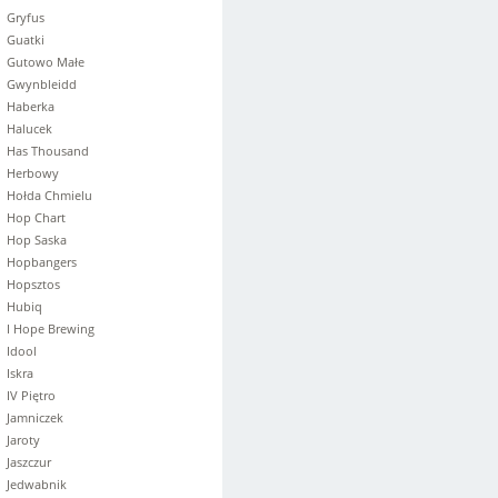
Gryfus
Guatki
Gutowo Małe
Gwynbleidd
Haberka
Halucek
Has Thousand
Herbowy
Hołda Chmielu
Hop Chart
Hop Saska
Hopbangers
Hopsztos
Hubiq
I Hope Brewing
Idool
Iskra
IV Piętro
Jamniczek
Jaroty
Jaszczur
Jedwabnik