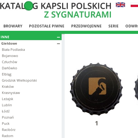
BROWARY
POZOSTAŁE PIWNE
PRZEDWOJENNE
SERIE
ODWR
INNE
Giełdowe
Biała Podlaska
Bojanowo
Człuchów
Darłówko
Elbląg
Grodzisk Wielkopolski
Kraków
Krasnystaw
Leżajsk
Lublin
Łódź
Poznań
1
Puck
Racibórz
Radom