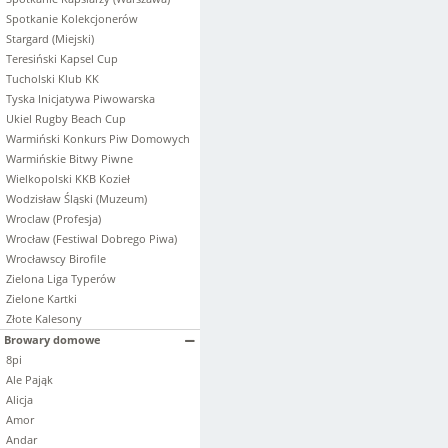
Spotkanie Kolekcjonerów
Stargard (Miejski)
Teresiński Kapsel Cup
Tucholski Klub KK
Tyska Inicjatywa Piwowarska
Ukiel Rugby Beach Cup
Warmiński Konkurs Piw Domowych
Warmińskie Bitwy Piwne
Wielkopolski KKB Kozieł
Wodzisław Śląski (Muzeum)
Wroclaw (Profesja)
Wrocław (Festiwal Dobrego Piwa)
Wrocławscy Birofile
Zielona Liga Typerów
Zielone Kartki
Złote Kalesony
Browary domowe
8pi
Ale Pająk
Alicja
Amor
Andar