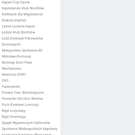
Kapsel Cup Opole
Kasztelanski Klub Birofilów
Kraftwerk dla Wspieram.to
Kraków (repliki)
Letnie Liczenie Kapsli
Łódzki Klub Birofilów
Łódź (Festiwal Piwowarów
Domowych)
Małopolskie Spotkania KK
Miłoslaw (Fortuna)
Multitap Dom Piwa
Niechanowo
Niechcice (OSP)
OKS
Pararudniki
Polskie Tow. Birofilistyczne
Pomorski Zlot Kol. Biletów
Puck (Festiwal Lotniczy)
Rajd Liczyrzepy
Rajd Orientacja
Spęęd Wypasionych Garbusów
Spotkania Wielkopolskich Kapslarzy
Spotkanie Kapslarzy (Warszawa)