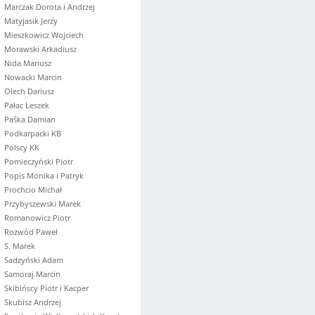
Marczak Dorota i Andrzej
Matyjasik Jerzy
Mieszkowicz Wojciech
Morawski Arkadiusz
Nida Mariusz
Nowacki Marcin
Olech Dariusz
Pałac Leszek
Paśka Damian
Podkarpacki KB
Polscy KK
Pomieczyński Piotr
Popis Monika i Patryk
Prochcio Michał
Przybyszewski Marek
Romanowicz Piotr
Rozwód Paweł
S. Marek
Sadzyński Adam
Samoraj Marcin
Skibińscy Piotr i Kacper
Skubisz Andrzej