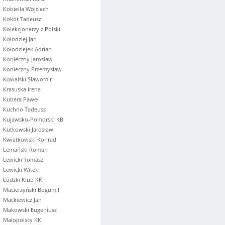
Kobiella Wojciech
Kokot Tadeusz
Kolekcjonerzy z Polski
Kołodziej Jan
Kołodziejek Adrian
Konieczny Jarosław
Konieczny Przemysław
Kowalski Sławomir
Krasuska Irena
Kubera Paweł
Kuchno Tadeusz
Kujawsko-Pomorski KB
Kutkowski Jarosław
Kwiatkowski Konrad
Lemański Roman
Lewicki Tomasz
Lewicki Witek
Łódzki Klub KK
Macierzyński Bogumił
Mackiewicz Jan
Makowski Eugeniusz
Małopolscy KK