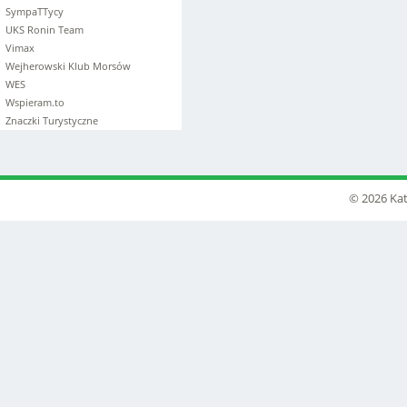
SympaTTycy
UKS Ronin Team
Vimax
Wejherowski Klub Morsów
WES
Wspieram.to
Znaczki Turystyczne
© 2026 Kat