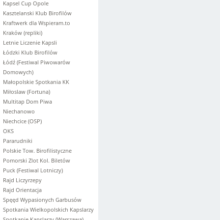
Kapsel Cup Opole
Kasztelanski Klub Birofilów
Kraftwerk dla Wspieram.to
Kraków (repliki)
Letnie Liczenie Kapsli
Łódzki Klub Birofilów
Łódź (Festiwal Piwowarów
Domowych)
Małopolskie Spotkania KK
Miłoslaw (Fortuna)
Multitap Dom Piwa
Niechanowo
Niechcice (OSP)
OKS
Pararudniki
Polskie Tow. Birofilistyczne
Pomorski Zlot Kol. Biletów
Puck (Festiwal Lotniczy)
Rajd Liczyrzepy
Rajd Orientacja
Spęęd Wypasionych Garbusów
Spotkania Wielkopolskich Kapslarzy
Spotkanie Kapslarzy (Warszawa)