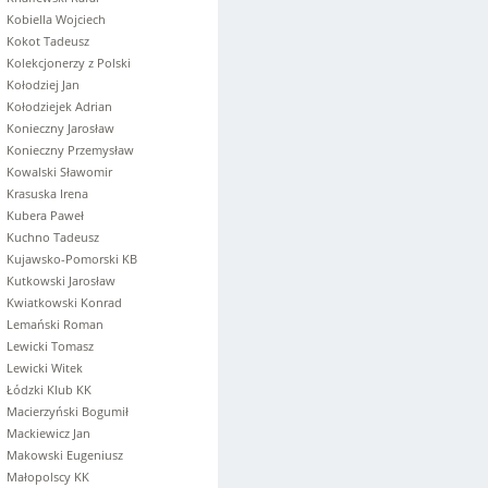
Kobiella Wojciech
Kokot Tadeusz
Kolekcjonerzy z Polski
Kołodziej Jan
Kołodziejek Adrian
Konieczny Jarosław
Konieczny Przemysław
Kowalski Sławomir
Krasuska Irena
Kubera Paweł
Kuchno Tadeusz
Kujawsko-Pomorski KB
Kutkowski Jarosław
Kwiatkowski Konrad
Lemański Roman
Lewicki Tomasz
Lewicki Witek
Łódzki Klub KK
Macierzyński Bogumił
Mackiewicz Jan
Makowski Eugeniusz
Małopolscy KK