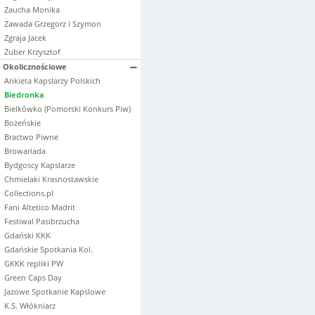
Zaucha Monika
Zawada Grzegorz i Szymon
Zgraja Jacek
Żuber Krzysztof
Okolicznościowe
Ankieta Kapslarzy Polskich
Biedronka
Bielkówko (Pomorski Konkurs Piw)
Bożeńskie
Bractwo Piwne
Browariada
Bydgoscy Kapslarze
Chmielaki Krasnostawskie
Collections.pl
Fani Altetico Madrit
Festiwal Pasibrzucha
Gdański KKK
Gdańskie Spotkania Kol.
GKKK repliki PW
Green Caps Day
Jazowe Spotkanie Kapslowe
K.S. Włókniarz