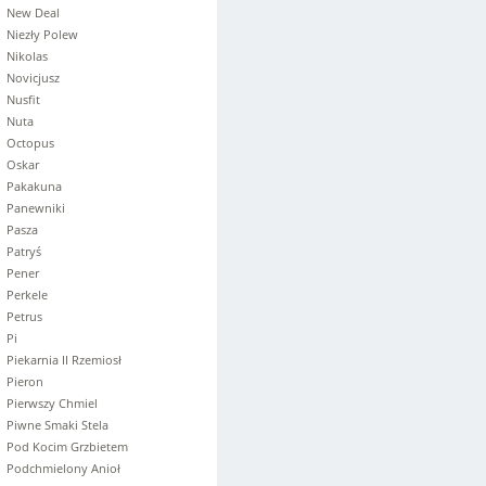
New Deal
Niezły Polew
Nikolas
Novicjusz
Nusfit
Nuta
Octopus
Oskar
Pakakuna
Panewniki
Pasza
Patryś
Pener
Perkele
Petrus
Pi
Piekarnia II Rzemiosł
Pieron
Pierwszy Chmiel
Piwne Smaki Stela
Pod Kocim Grzbietem
Podchmielony Anioł