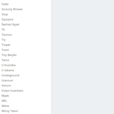
Szafa
Szczurzy Browar
Szop
Szyszyna
Świński Ryjek
T6
Tauruss
Try
Trząski
Trzeci
Trzy Baryłki
Twins
U Koziołka
U sebana
Underground
Uranium
Venom
Vulpis Suavitatis
Wąski
WEL
Weles
Wilczy Tabor