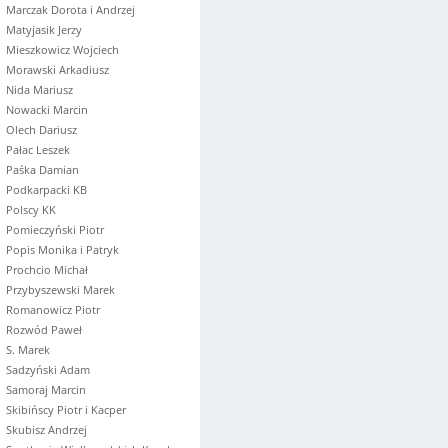
Marczak Dorota i Andrzej
Matyjasik Jerzy
Mieszkowicz Wojciech
Morawski Arkadiusz
Nida Mariusz
Nowacki Marcin
Olech Dariusz
Pałac Leszek
Paśka Damian
Podkarpacki KB
Polscy KK
Pomieczyński Piotr
Popis Monika i Patryk
Prochcio Michał
Przybyszewski Marek
Romanowicz Piotr
Rozwód Paweł
S. Marek
Sadzyński Adam
Samoraj Marcin
Skibińscy Piotr i Kacper
Skubisz Andrzej