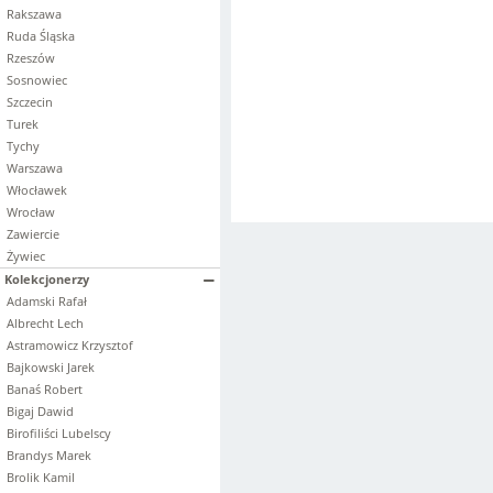
Rakszawa
Ruda Śląska
Rzeszów
Sosnowiec
Szczecin
Turek
Tychy
Warszawa
Włocławek
Wrocław
Zawiercie
Żywiec
Kolekcjonerzy
Adamski Rafał
Albrecht Lech
Astramowicz Krzysztof
Bajkowski Jarek
Banaś Robert
Bigaj Dawid
Birofiliści Lubelscy
Brandys Marek
Brolik Kamil