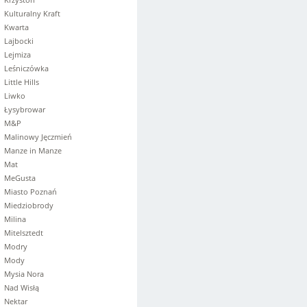
Kulturalny Kraft
Kwarta
Lajbocki
Lejmiza
Leśniczówka
Little Hills
Liwko
Łysybrowar
M&P
Malinowy Jęczmień
Manze in Manze
Mat
MeGusta
Miasto Poznań
Miedziobrody
Milina
Mitelsztedt
Modry
Mody
Mysia Nora
Nad Wisłą
Nektar