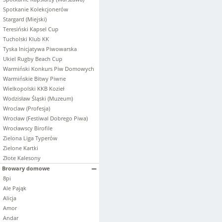
Spotkanie Kolekcjonerów
Stargard (Miejski)
Teresiński Kapsel Cup
Tucholski Klub KK
Tyska Inicjatywa Piwowarska
Ukiel Rugby Beach Cup
Warmiński Konkurs Piw Domowych
Warmińskie Bitwy Piwne
Wielkopolski KKB Kozieł
Wodzisław Śląski (Muzeum)
Wroclaw (Profesja)
Wrocław (Festiwal Dobrego Piwa)
Wrocławscy Birofile
Zielona Liga Typerów
Zielone Kartki
Złote Kalesony
Browary domowe
8pi
Ale Pająk
Alicja
Amor
Andar