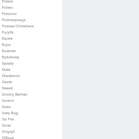
Polane
Poliwo
Praszczur
Prokrastynacja
Przerwa Chmielowa
Pucyfik
Raczek
Rojca
Rosbrew
Rydułtowy
Sąsiady
Skała
Skarabeusz
Slavek
Sławek
Smutny Barman
Soravin
Sowa
Stary Bryg
Sto Piw
Strzał
Strzyżyk
SYRiusz