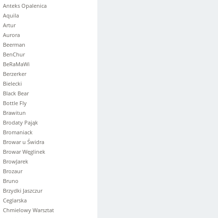
Anteks Opalenica
Aquila
Artur
Aurora
Beerman
BenChur
BeRaMaWi
Berzerker
Bielecki
Black Bear
Bottle Fly
Brawitun
Brodaty Pająk
Bromaniack
Browar u Świdra
Browar Węglinek
BrowJarek
Brozaur
Bruno
Brzydki Jaszczur
Ceglarska
Chmielowy Warsztat