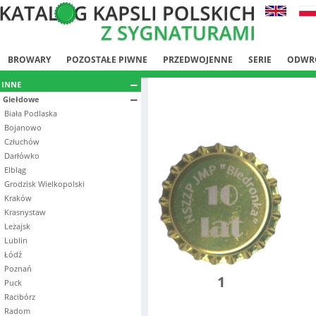
BROWARY
POZOSTAŁE PIWNE
PRZEDWOJENNE
SERIE
ODWR
INNE
Giełdowe
Biała Podlaska
Bojanowo
Człuchów
Darłówko
Elbląg
Grodzisk Wielkopolski
Kraków
Krasnystaw
Leżajsk
Lublin
Łódź
Poznań
1
Puck
Racibórz
Radom