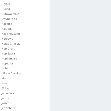
Gryfus
Guatki
Gutowo Małe
Gwynbleidd
Haberka
Halucek
Has Thousand
Herbowy
Hołda Chmielu
Hop Chart
Hop Saska
Hopbangers
Hopsztos
Hubiq
I Hope Brewing
Idool
Iskra
IV Piętro
Jamniczek
Jaroty
Jaszczur
Jedwabnik