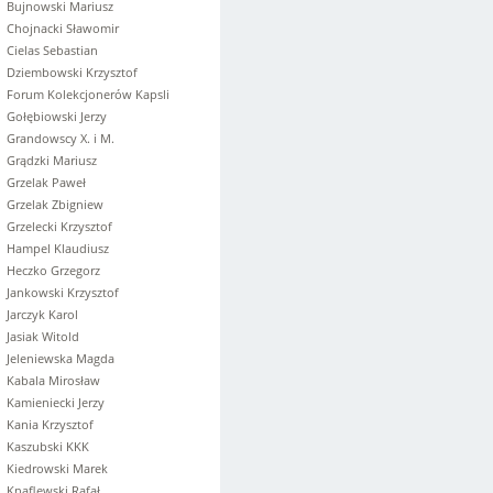
Bujnowski Mariusz
Chojnacki Sławomir
Cielas Sebastian
Dziembowski Krzysztof
Forum Kolekcjonerów Kapsli
Gołębiowski Jerzy
Grandowscy X. i M.
Grądzki Mariusz
Grzelak Paweł
Grzelak Zbigniew
Grzelecki Krzysztof
Hampel Klaudiusz
Heczko Grzegorz
Jankowski Krzysztof
Jarczyk Karol
Jasiak Witold
Jeleniewska Magda
Kabala Mirosław
Kamieniecki Jerzy
Kania Krzysztof
Kaszubski KKK
Kiedrowski Marek
Knaflewski Rafał