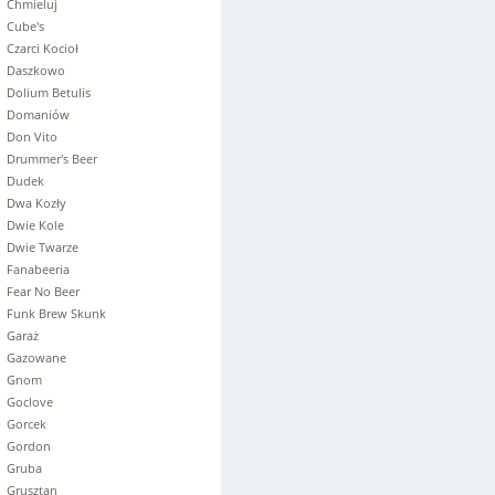
Chmieluj
Cube's
Czarci Kocioł
Daszkowo
Dolium Betulis
Domaniów
Don Vito
Drummer's Beer
Dudek
Dwa Kozły
Dwie Kole
Dwie Twarze
Fanabeeria
Fear No Beer
Funk Brew Skunk
Garaż
Gazowane
Gnom
Goclove
Gorcek
Gordon
Gruba
Grusztan