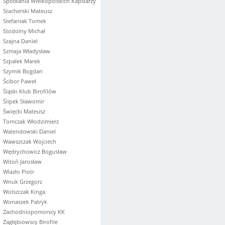
Spotkania Wielkopolskich Kapslarzy
Stacherski Mateusz
Stefaniak Tomek
Stodolny Michał
Szajna Daniel
Szmaja Władysław
Szpałek Marek
Szymik Bogdan
Ścibor Paweł
Śląski Klub Birofilów
Ślipek Sławomir
Święcki Mateusz
Tomczak Włodzimierz
Walendowski Daniel
Wawszczak Wojciech
Wędrychowicz Bogusław
Witoń Jarosław
Wlazło Piotr
Wnuk Grzegorz
Wolszczak Kinga
Wonaszek Patryk
Zachodniopomorscy KK
Zagłębiowscy Birofile