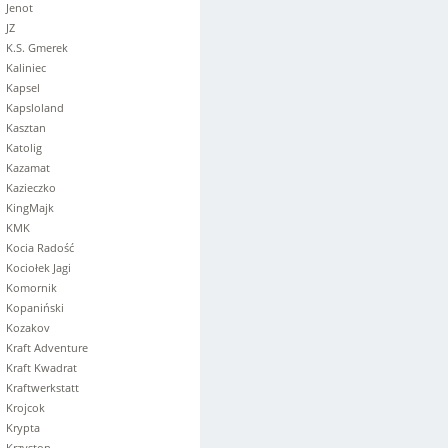
Jenot
JZ
K.S. Gmerek
Kaliniec
Kapsel
Kapsloland
Kasztan
Katolig
Kazamat
Kazieczko
KingMajk
KMK
Kocia Radość
Kociołek Jagi
Komornik
Kopaniński
Kozakov
Kraft Adventure
Kraft Kwadrat
Kraftwerkstatt
Krojcok
Krypta
Krzyston