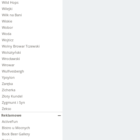
Wild Hops
Wilejki
Wilk na Bani
Wiskie
Wobor
Woda
Wojticz
Wolny Browar Tczewski
Wolsztyński
Wrocławski
Wrowar
Wulfvesbergh
Ypsylon
Zaręba
Zicherka
Złoty Kundel
Zygmunt i Syn
Żekso
Reklamowe
ActiveFun
Bistro u Mocnych
Bock Beer Gallery