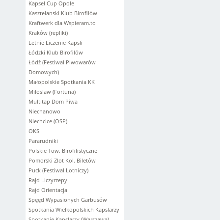
Kapsel Cup Opole
Kasztelanski Klub Birofilów
Kraftwerk dla Wspieram.to
Kraków (repliki)
Letnie Liczenie Kapsli
Łódzki Klub Birofilów
Łódź (Festiwal Piwowarów
Domowych)
Małopolskie Spotkania KK
Miłoslaw (Fortuna)
Multitap Dom Piwa
Niechanowo
Niechcice (OSP)
OKS
Pararudniki
Polskie Tow. Birofilistyczne
Pomorski Zlot Kol. Biletów
Puck (Festiwal Lotniczy)
Rajd Liczyrzepy
Rajd Orientacja
Spęęd Wypasionych Garbusów
Spotkania Wielkopolskich Kapslarzy
Spotkanie Kapslarzy (Warszawa)