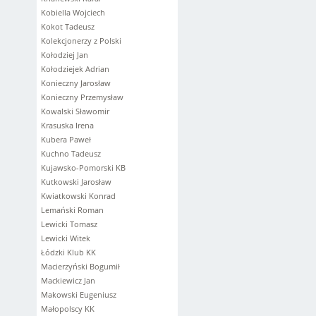
Kobiella Wojciech
Kokot Tadeusz
Kolekcjonerzy z Polski
Kołodziej Jan
Kołodziejek Adrian
Konieczny Jarosław
Konieczny Przemysław
Kowalski Sławomir
Krasuska Irena
Kubera Paweł
Kuchno Tadeusz
Kujawsko-Pomorski KB
Kutkowski Jarosław
Kwiatkowski Konrad
Lemański Roman
Lewicki Tomasz
Lewicki Witek
Łódzki Klub KK
Macierzyński Bogumił
Mackiewicz Jan
Makowski Eugeniusz
Małopolscy KK