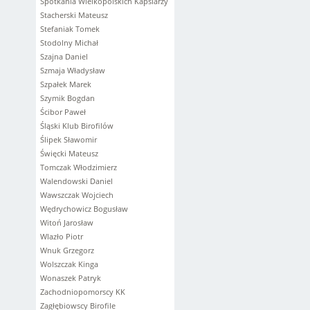
Spotkania Wielkopolskich Kapslarzy
Stacherski Mateusz
Stefaniak Tomek
Stodolny Michał
Szajna Daniel
Szmaja Władysław
Szpałek Marek
Szymik Bogdan
Ścibor Paweł
Śląski Klub Birofilów
Ślipek Sławomir
Święcki Mateusz
Tomczak Włodzimierz
Walendowski Daniel
Wawszczak Wojciech
Wędrychowicz Bogusław
Witoń Jarosław
Wlazło Piotr
Wnuk Grzegorz
Wolszczak Kinga
Wonaszek Patryk
Zachodniopomorscy KK
Zagłębiowscy Birofile