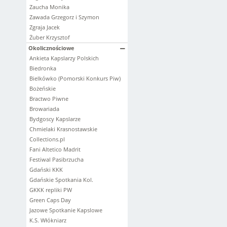
Zaucha Monika
Zawada Grzegorz i Szymon
Zgraja Jacek
Żuber Krzysztof
Okolicznościowe
Ankieta Kapslarzy Polskich
Biedronka
Bielkówko (Pomorski Konkurs Piw)
Bożeńskie
Bractwo Piwne
Browariada
Bydgoscy Kapslarze
Chmielaki Krasnostawskie
Collections.pl
Fani Altetico Madrit
Festiwal Pasibrzucha
Gdański KKK
Gdańskie Spotkania Kol.
GKKK repliki PW
Green Caps Day
Jazowe Spotkanie Kapslowe
K.S. Włókniarz