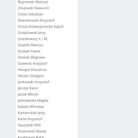
Bujnowski Mariusz
Chojnacki Sławomir
Cielas Sebastian
Dziembowski Krzysztof
Forum Kolekcjonerów Kapsli
Gołębiowski Jerzy
Grandowscy X. i M.
Grądzki Mariusz
Grzelak Paweł
Grzelak Zbigniew
Grzelecki Krzysztof
Hampel Klaudiusz
Heczko Grzegorz
Jankowski Krzysztof
Jarczyk Karol
Jasiak Witold
Jeleniewska Magda
Kabala Mirosław
Kamieniecki Jerzy
Kania Krzysztof
Kaszubski KKK
Kiedrowski Marek
Knaflewski Rafał