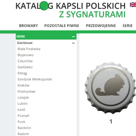
BROWARY
POZOSTAŁE PIWNE
PRZEDWOJENNE
SERIE
INNE
Giełdowe
Biała Podlaska
Bojanowo
Człuchów
Darłówko
Elbląg
Grodzisk Wielkopolski
Kraków
Krasnystaw
Leżajsk
Lublin
Łódź
Poznań
1
Puck
Racibórz
Radom