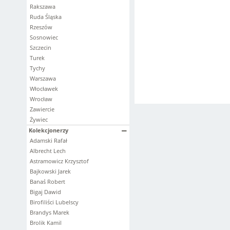
Rakszawa
Ruda Śląska
Rzeszów
Sosnowiec
Szczecin
Turek
Tychy
Warszawa
Włocławek
Wrocław
Zawiercie
Żywiec
Kolekcjonerzy
Adamski Rafał
Albrecht Lech
Astramowicz Krzysztof
Bajkowski Jarek
Banaś Robert
Bigaj Dawid
Birofiliści Lubelscy
Brandys Marek
Brolik Kamil