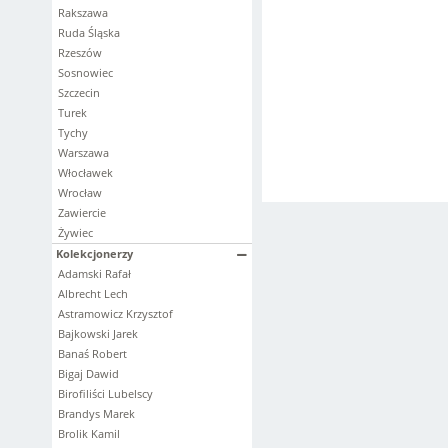
Rakszawa
Ruda Śląska
Rzeszów
Sosnowiec
Szczecin
Turek
Tychy
Warszawa
Włocławek
Wrocław
Zawiercie
Żywiec
Kolekcjonerzy
Adamski Rafał
Albrecht Lech
Astramowicz Krzysztof
Bajkowski Jarek
Banaś Robert
Bigaj Dawid
Birofiliści Lubelscy
Brandys Marek
Brolik Kamil