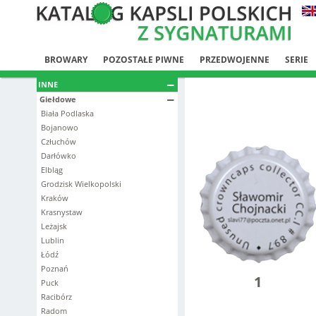
BROWARY
POZOSTAŁE PIWNE
PRZEDWOJENNE
SERIE
INNE
Giełdowe
Biała Podlaska
Bojanowo
Człuchów
Darłówko
Elbląg
Grodzisk Wielkopolski
Kraków
Krasnystaw
Leżajsk
Lublin
Łódź
Poznań
1
Puck
Racibórz
Radom