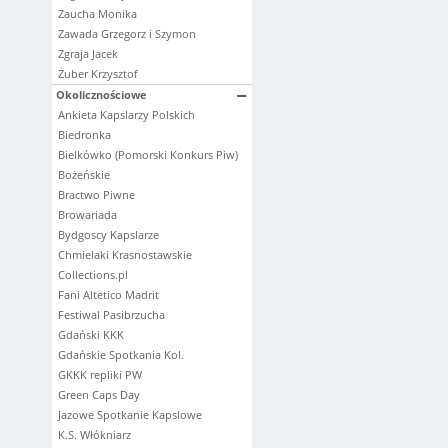
Zaucha Monika
Zawada Grzegorz i Szymon
Zgraja Jacek
Żuber Krzysztof
Okolicznościowe
Ankieta Kapslarzy Polskich
Biedronka
Bielkówko (Pomorski Konkurs Piw)
Bożeńskie
Bractwo Piwne
Browariada
Bydgoscy Kapslarze
Chmielaki Krasnostawskie
Collections.pl
Fani Altetico Madrit
Festiwal Pasibrzucha
Gdański KKK
Gdańskie Spotkania Kol.
GKKK repliki PW
Green Caps Day
Jazowe Spotkanie Kapslowe
K.S. Włókniarz