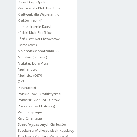
Kapsel Cup Opole
Kasztelanski Klub Birofilów
Kraftwerk dla Wspieram.to
Kraków (repliki)
Letnie Liczenie Kapsli
Łódzki Klub Birofilów
Łódź (Festiwal Piwowarów
Domowych)
Małopolskie Spotkania KK
Miłoslaw (Fortuna)
Multitap Dom Piwa
Niechanowo
Niechcice (OSP)
OKS
Pararudniki
Polskie Tow. Birofilistyczne
Pomorski Zlot Kol. Biletów
Puck (Festiwal Lotniczy)
Rajd Liczyrzepy
Rajd Orientacja
Spęęd Wypasionych Garbusów
Spotkania Wielkopolskich Kapslarzy
Spotkanie Kapslarzy (Warszawa)