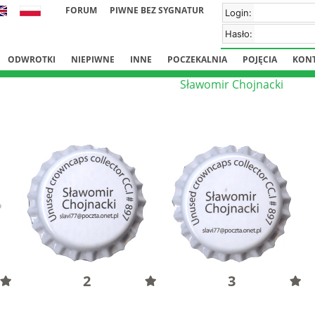
FORUM
PIWNE BEZ SYGNATUR
Login:
Hasło:
ODWROTKI
NIEPIWNE
INNE
POCZEKALNIA
POJĘCIA
KON
Sławomir Chojnacki
2
3