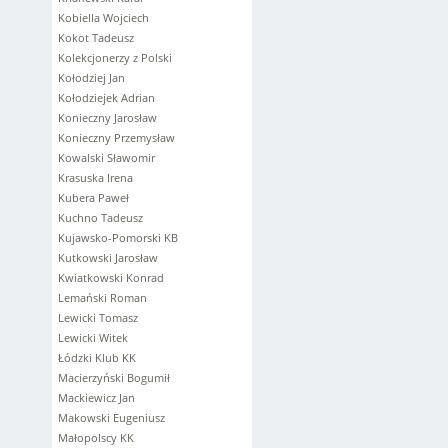
Kobiella Wojciech
Kokot Tadeusz
Kolekcjonerzy z Polski
Kołodziej Jan
Kołodziejek Adrian
Konieczny Jarosław
Konieczny Przemysław
Kowalski Sławomir
Krasuska Irena
Kubera Paweł
Kuchno Tadeusz
Kujawsko-Pomorski KB
Kutkowski Jarosław
Kwiatkowski Konrad
Lemański Roman
Lewicki Tomasz
Lewicki Witek
Łódzki Klub KK
Macierzyński Bogumił
Mackiewicz Jan
Makowski Eugeniusz
Małopolscy KK