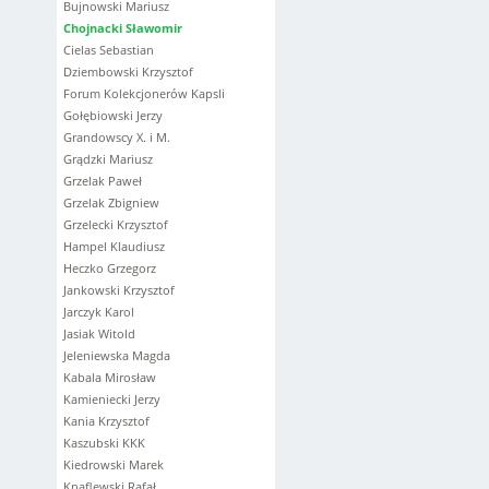
Bujnowski Mariusz
Chojnacki Sławomir
Cielas Sebastian
Dziembowski Krzysztof
Forum Kolekcjonerów Kapsli
Gołębiowski Jerzy
Grandowscy X. i M.
Grądzki Mariusz
Grzelak Paweł
Grzelak Zbigniew
Grzelecki Krzysztof
Hampel Klaudiusz
Heczko Grzegorz
Jankowski Krzysztof
Jarczyk Karol
Jasiak Witold
Jeleniewska Magda
Kabala Mirosław
Kamieniecki Jerzy
Kania Krzysztof
Kaszubski KKK
Kiedrowski Marek
Knaflewski Rafał