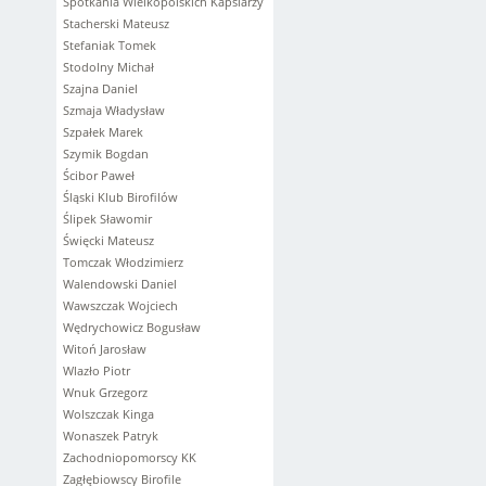
Spotkania Wielkopolskich Kapslarzy
Stacherski Mateusz
Stefaniak Tomek
Stodolny Michał
Szajna Daniel
Szmaja Władysław
Szpałek Marek
Szymik Bogdan
Ścibor Paweł
Śląski Klub Birofilów
Ślipek Sławomir
Święcki Mateusz
Tomczak Włodzimierz
Walendowski Daniel
Wawszczak Wojciech
Wędrychowicz Bogusław
Witoń Jarosław
Wlazło Piotr
Wnuk Grzegorz
Wolszczak Kinga
Wonaszek Patryk
Zachodniopomorscy KK
Zagłębiowscy Birofile