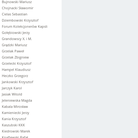
Bujnowski Mariusz
Chojnacki Sławomir
Cielas Sebastian
Dziembowski Krzysztof
Forum Kolekcjonerów Kapsli
Gołębiowski Jerzy
Grandowscy X. i M.
Grądzki Mariusz
Grzelak Paweł
Grzelak Zbigniew
Grzelecki Krzysztof
Hampel Klaudiusz
Heczko Grzegorz
Jankowski Krzysztof
Jarczyk Karol
Jasiak Witold
Jeleniewska Magda
Kabala Mirosław
Kamieniecki Jerzy
Kania Krzysztof
Kaszubski KKK
Kiedrowski Marek
Knaflewski Rafał