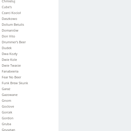
Chmieluj
Cube's
Czarci Kocioł
Daszkowo
Dolium Betulis
Domaniów
Don Vito
Drummer's Beer
Dudek
Dwa Kozły
Dwie Kole
Dwie Twarze
Fanabeeria
Fear No Beer
Funk Brew Skunk
Garaż
Gazowane
Gnom
Goclove
Gorcek
Gordon
Gruba
Grusztan