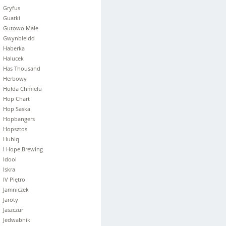
Gryfus
Guatki
Gutowo Małe
Gwynbleidd
Haberka
Halucek
Has Thousand
Herbowy
Hołda Chmielu
Hop Chart
Hop Saska
Hopbangers
Hopsztos
Hubiq
I Hope Brewing
Idool
Iskra
IV Piętro
Jamniczek
Jaroty
Jaszczur
Jedwabnik