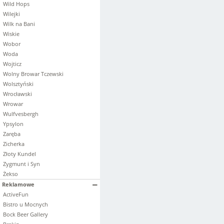
Wild Hops
Wilejki
Wilk na Bani
Wiskie
Wobor
Woda
Wojticz
Wolny Browar Tczewski
Wolsztyński
Wrocławski
Wrowar
Wulfvesbergh
Ypsylon
Zaręba
Zicherka
Złoty Kundel
Zygmunt i Syn
Żekso
Reklamowe
ActiveFun
Bistro u Mocnych
Bock Beer Gallery