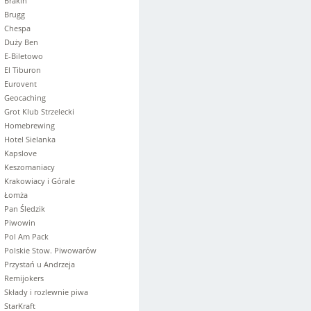
Brakin
Brugg
Chespa
Duży Ben
E-Biletowo
El Tiburon
Eurovent
Geocaching
Grot Klub Strzelecki
Homebrewing
Hotel Sielanka
Kapslove
Keszomaniacy
Krakowiacy i Górale
Łomża
Pan Śledzik
Piwowin
Pol Am Pack
Polskie Stow. Piwowarów
Przystań u Andrzeja
Remijokers
Składy i rozlewnie piwa
StarKraft