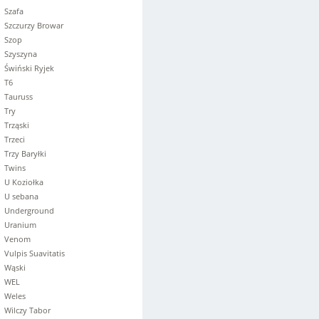
Szafa
Szczurzy Browar
Szop
Szyszyna
Świński Ryjek
T6
Tauruss
Try
Trząski
Trzeci
Trzy Baryłki
Twins
U Koziołka
U sebana
Underground
Uranium
Venom
Vulpis Suavitatis
Wąski
WEL
Weles
Wilczy Tabor