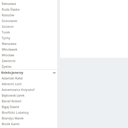
Rakszawa
Ruda Śląska
Rzeszów
Sosnowiec
Szczecin
Turek
Tychy
Warszawa
Włocławek
Wrocław
Zawiercie
Żywiec
Kolekcjonerzy
Adamski Rafał
Albrecht Lech
Astramowicz Krzysztof
Bajkowski Jarek
Banaś Robert
Bigaj Dawid
Birofiliści Lubelscy
Brandys Marek
Brolik Kamil