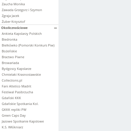
Zaucha Monika
Zawada Grzegorz i Szymon
Zgraja Jacek
Żuber Krzysztof
Okolicznościowe
Ankieta Kapslarzy Polskich
Biedronka
Bielkówko (Pomorski Konkurs Piw)
Bożeńskie
Bractwo Piwne
Browariada
Bydgoscy Kapslarze
Chmielaki Krasnostawskie
Collections.pl
Fani Altetico Madrit
Festiwal Pasibrzucha
Gdański KKK
Gdańskie Spotkania Kol.
GKKK repliki PW
Green Caps Day
Jazowe Spotkanie Kapslowe
K.S. Włókniarz