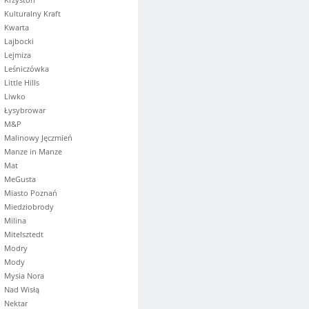
Kulturalny Kraft
Kwarta
Lajbocki
Lejmiza
Leśniczówka
Little Hills
Liwko
Łysybrowar
M&P
Malinowy Jęczmień
Manze in Manze
Mat
MeGusta
Miasto Poznań
Miedziobrody
Milina
Mitelsztedt
Modry
Mody
Mysia Nora
Nad Wisłą
Nektar