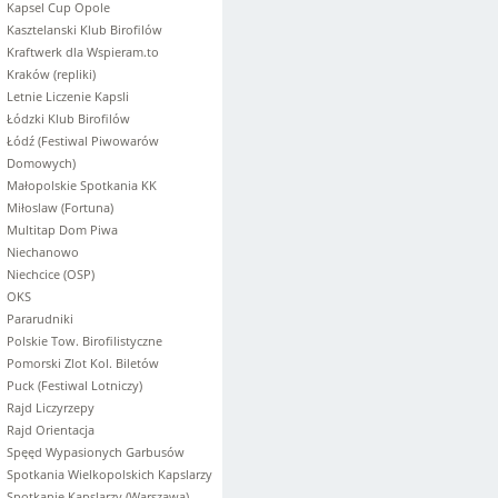
Kapsel Cup Opole
Kasztelanski Klub Birofilów
Kraftwerk dla Wspieram.to
Kraków (repliki)
Letnie Liczenie Kapsli
Łódzki Klub Birofilów
Łódź (Festiwal Piwowarów
Domowych)
Małopolskie Spotkania KK
Miłoslaw (Fortuna)
Multitap Dom Piwa
Niechanowo
Niechcice (OSP)
OKS
Pararudniki
Polskie Tow. Birofilistyczne
Pomorski Zlot Kol. Biletów
Puck (Festiwal Lotniczy)
Rajd Liczyrzepy
Rajd Orientacja
Spęęd Wypasionych Garbusów
Spotkania Wielkopolskich Kapslarzy
Spotkanie Kapslarzy (Warszawa)