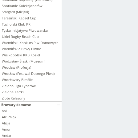
Spotkanie Kolekcjonerów
Stargard (Miejski)
Teresiński Kapsel Cup
Tucholski Klub KK
Tyska Inicjatywa Piwowarska
Ukiel Rugby Beach Cup
Warmiński Konkurs Piw Domowych
Warmińskie Bitwy Piwne
Wielkopolski KKB Kozieł
Wodzisław Śląski (Muzeum)
Wroclaw (Profesja)
Wrocław (Festiwal Dobrego Piwa)
Wrocławscy Birofile
Zielona Liga Typerów
Zielone Kartki
Złote Kalesony
Browary domowe
8pi
Ale Pająk
Alicja
Amor
Andar