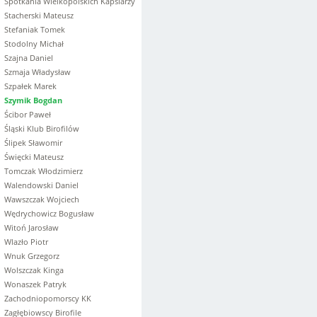
Spotkania Wielkopolskich Kapslarzy
Stacherski Mateusz
Stefaniak Tomek
Stodolny Michał
Szajna Daniel
Szmaja Władysław
Szpałek Marek
Szymik Bogdan
Ścibor Paweł
Śląski Klub Birofilów
Ślipek Sławomir
Święcki Mateusz
Tomczak Włodzimierz
Walendowski Daniel
Wawszczak Wojciech
Wędrychowicz Bogusław
Witoń Jarosław
Wlazło Piotr
Wnuk Grzegorz
Wolszczak Kinga
Wonaszek Patryk
Zachodniopomorscy KK
Zagłębiowscy Birofile