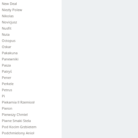
New Deal
Niezły Polew
Nikolas
Novicjusz
Nusfit
Nuta
Octopus
Oskar
Pakakuna
Panewniki
Pasza
Patryś
Pener
Perkele
Petrus
Pi
Piekarnia II Rzemiosł
Pieron
Pierwszy Chmiel
Piwne Smaki Stela
Pod Kocim Grzbietem
Podchmielony Anioł