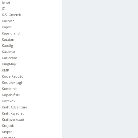
Jenot
JZ
K.S. Gmerek
Kaliniec
Kapsel
Kapsloland
Kasztan
Katolig
Kazamat
Kazieczko
KingMajk
KMK
Kocia Radość
Kociołek Jagi
Komornik
Kopaniński
Kozakov
Kraft Adventure
Kraft Kwadrat
Kraftwerkstatt
Krojcok
Krypta
Krzyston