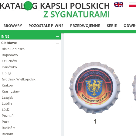
BROWARY
POZOSTAŁE PIWNE
PRZEDWOJENNE
SERIE
ODWR
INNE
Giełdowe
Biała Podlaska
Bojanowo
Człuchów
Darłówko
Elbląg
Grodzisk Wielkopolski
Kraków
Krasnystaw
Leżajsk
Lublin
Łódź
Poznań
1
Puck
Racibórz
Radom