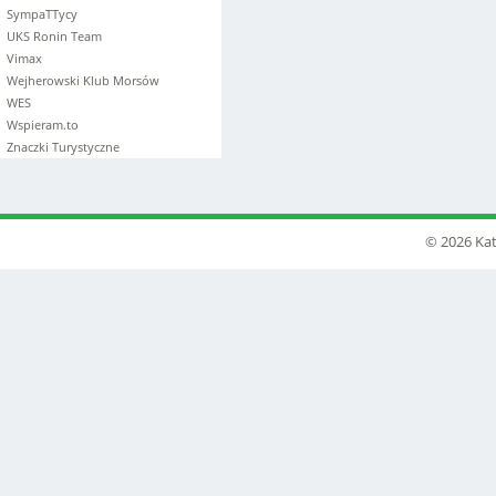
SympaTTycy
UKS Ronin Team
Vimax
Wejherowski Klub Morsów
WES
Wspieram.to
Znaczki Turystyczne
© 2026 Kat