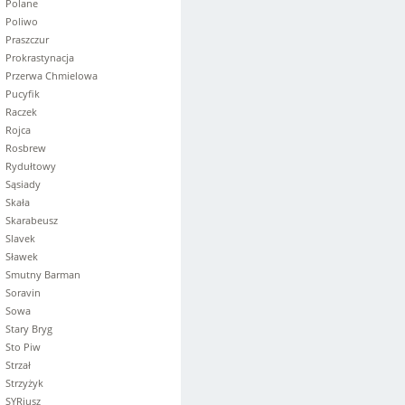
Polane
Poliwo
Praszczur
Prokrastynacja
Przerwa Chmielowa
Pucyfik
Raczek
Rojca
Rosbrew
Rydułtowy
Sąsiady
Skała
Skarabeusz
Slavek
Sławek
Smutny Barman
Soravin
Sowa
Stary Bryg
Sto Piw
Strzał
Strzyżyk
SYRiusz