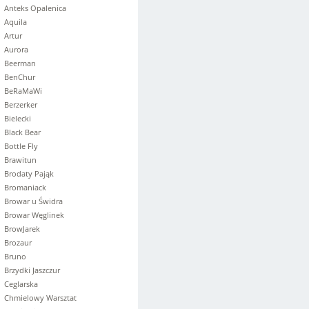
Anteks Opalenica
Aquila
Artur
Aurora
Beerman
BenChur
BeRaMaWi
Berzerker
Bielecki
Black Bear
Bottle Fly
Brawitun
Brodaty Pająk
Bromaniack
Browar u Świdra
Browar Węglinek
BrowJarek
Brozaur
Bruno
Brzydki Jaszczur
Ceglarska
Chmielowy Warsztat