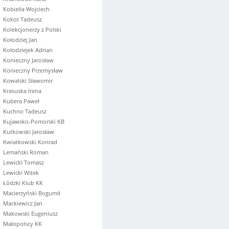
Kobiella Wojciech
Kokot Tadeusz
Kolekcjonerzy z Polski
Kołodziej Jan
Kołodziejek Adrian
Konieczny Jarosław
Konieczny Przemysław
Kowalski Sławomir
Krasuska Irena
Kubera Paweł
Kuchno Tadeusz
Kujawsko-Pomorski KB
Kutkowski Jarosław
Kwiatkowski Konrad
Lemański Roman
Lewicki Tomasz
Lewicki Witek
Łódzki Klub KK
Macierzyński Bogumił
Mackiewicz Jan
Makowski Eugeniusz
Małopolscy KK