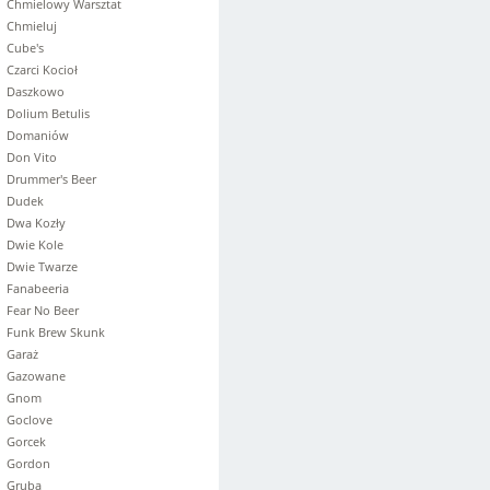
Chmielowy Warsztat
Chmieluj
Cube's
Czarci Kocioł
Daszkowo
Dolium Betulis
Domaniów
Don Vito
Drummer's Beer
Dudek
Dwa Kozły
Dwie Kole
Dwie Twarze
Fanabeeria
Fear No Beer
Funk Brew Skunk
Garaż
Gazowane
Gnom
Goclove
Gorcek
Gordon
Gruba