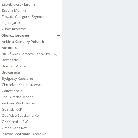
Zagłębiowscy Birofile
Zaucha Monika
Zawada Grzegorz i Szymon
Zgraja Jacek
Żuber Krzysztof
Okolicznościowe
Ankieta Kapslarzy Polskich
Biedronka
Bielkówko (Pomorski Konkurs Piw)
Bożeńskie
Bractwo Piwne
Browariada
Bydgoscy Kapslarze
Chmielaki Krasnostawskie
Collections.pl
Fani Altetico Madrit
Festiwal Pasibrzucha
Gdański KKK
Gdańskie Spotkania Kol.
GKKK repliki PW
Green Caps Day
Jazowe Spotkanie Kapslowe