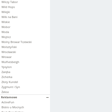
Wilczy Tabor
Wild Hops
Wilejki
Wilk na Bani
Wiskie
Wobor
Woda
Wojticz
Wolny Browar Tczewski
Wolsztyński
Wrocławski
Wrowar
Wulfvesbergh
Ypsylon
Zaręba
Zicherka
Złoty Kundel
Zygmunt i Syn
Żekso
Reklamowe
ActiveFun
Bistro u Mocnych