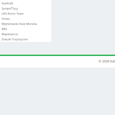
StarKraft
SympaTTycy
UKS Ronin Team
Vimax
Wejherowski Klub Morsów
WES
Wspieram.to
Znaczki Turystyczne
© 2026 Kat