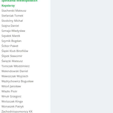
Spotkania Wielkopolskich
Kapslarzy
Stacherski Mateusz
Stefaniak Tomek
Stodolny Michał
Szajna Daniel
Szmaja Władysław
Szpałek Marek
Szymik Bogdan
Ścibor Paweł
Śląski Klub Birofilów
Ślipek Sławomir
Święcki Mateusz
Tomczak Włodzimierz
Walendowski Daniel
Wawszczak Wojciech
Wędrychowicz Bogusław
Witoń Jarosław
Wlazło Piotr
Wnuk Grzegorz
Wolszczak Kinga
Wonaszek Patryk
Zachodniopomorscy KK