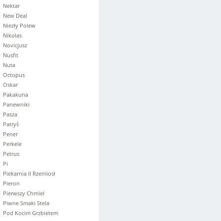
Nektar
New Deal
Niezły Polew
Nikolas
Novicjusz
Nusfit
Nuta
Octopus
Oskar
Pakakuna
Panewniki
Pasza
Patryś
Pener
Perkele
Petrus
Pi
Piekarnia II Rzemiosł
Pieron
Pierwszy Chmiel
Piwne Smaki Stela
Pod Kocim Grzbietem