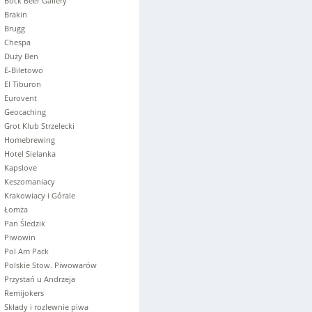
Bock Beer Gallery
Brakin
Brugg
Chespa
Duży Ben
E-Biletowo
El Tiburon
Eurovent
Geocaching
Grot Klub Strzelecki
Homebrewing
Hotel Sielanka
Kapslove
Keszomaniacy
Krakowiacy i Górale
Łomża
Pan Śledzik
Piwowin
Pol Am Pack
Polskie Stow. Piwowarów
Przystań u Andrzeja
Remijokers
Składy i rozlewnie piwa