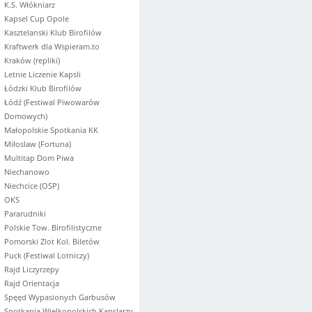
K.S. Włókniarz
Kapsel Cup Opole
Kasztelanski Klub Birofilów
Kraftwerk dla Wspieram.to
Kraków (repliki)
Letnie Liczenie Kapsli
Łódzki Klub Birofilów
Łódź (Festiwal Piwowarów
Domowych)
Małopolskie Spotkania KK
Miłoslaw (Fortuna)
Multitap Dom Piwa
Niechanowo
Niechcice (OSP)
OKS
Pararudniki
Polskie Tow. Birofilistyczne
Pomorski Zlot Kol. Biletów
Puck (Festiwal Lotniczy)
Rajd Liczyrzepy
Rajd Orientacja
Spęęd Wypasionych Garbusów
Spotkania Wielkopolskich Kapslarzy