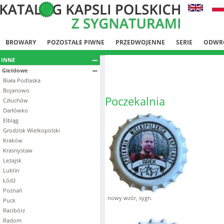
BROWARY
POZOSTAŁE PIWNE
PRZEDWOJENNE
SERIE
ODWR
INNE
Giełdowe
Biała Podlaska
Bojanowo
Poczekalnia
Człuchów
Darłówko
Elbląg
Grodzisk Wielkopolski
Kraków
Krasnystaw
Leżajsk
Lublin
Łódź
Poznań
nowy wzór, sygn.
Puck
Racibórz
Radom