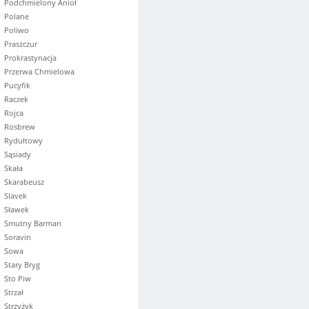
Podchmielony Anioł
Polane
Poliwo
Praszczur
Prokrastynacja
Przerwa Chmielowa
Pucyfik
Raczek
Rojca
Rosbrew
Rydułtowy
Sąsiady
Skała
Skarabeusz
Slavek
Sławek
Smutny Barman
Soravin
Sowa
Stary Bryg
Sto Piw
Strzał
Strzyżyk