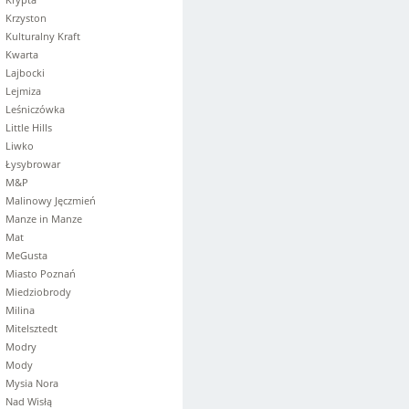
Krzyston
Kulturalny Kraft
Kwarta
Lajbocki
Lejmiza
Leśniczówka
Little Hills
Liwko
Łysybrowar
M&P
Malinowy Jęczmień
Manze in Manze
Mat
MeGusta
Miasto Poznań
Miedziobrody
Milina
Mitelsztedt
Modry
Mody
Mysia Nora
Nad Wisłą