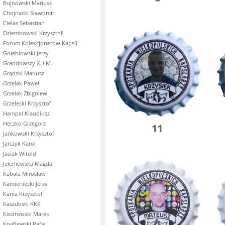
Bujnowski Mariusz
Chojnacki Sławomir
Cielas Sebastian
Dziembowski Krzysztof
Forum Kolekcjonerów Kapsli
Gołębiowski Jerzy
Grandowscy X. i M.
Grądzki Mariusz
Grzelak Paweł
Grzelak Zbigniew
Grzelecki Krzysztof
Hampel Klaudiusz
Heczko Grzegorz
11
Jankowski Krzysztof
Jarczyk Karol
Jasiak Witold
Jeleniewska Magda
Kabala Mirosław
Kamieniecki Jerzy
Kania Krzysztof
Kaszubski KKK
Kiedrowski Marek
Knaflewski Rafał