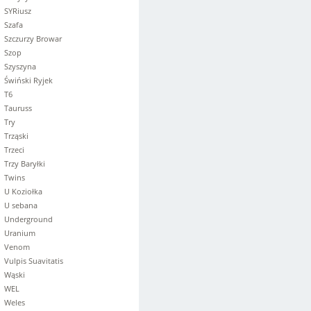
SYRiusz
Szafa
Szczurzy Browar
Szop
Szyszyna
Świński Ryjek
T6
Tauruss
Try
Trząski
Trzeci
Trzy Baryłki
Twins
U Koziołka
U sebana
Underground
Uranium
Venom
Vulpis Suavitatis
Wąski
WEL
Weles