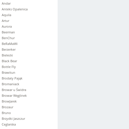
Andar
Anteks Opalenica
Aquila
Artur
Aurora
Beerman
BenChur
BeRaMaWi
Berzerker
Bielecki
Black Bear
Bottle Fly
Brawitun
Brodaty Pająk
Bromaniack
Browar u Świdra
Browar Węglinek
BrowJarek
Brozaur
Bruno
Brzydki Jaszczur
Ceglarska