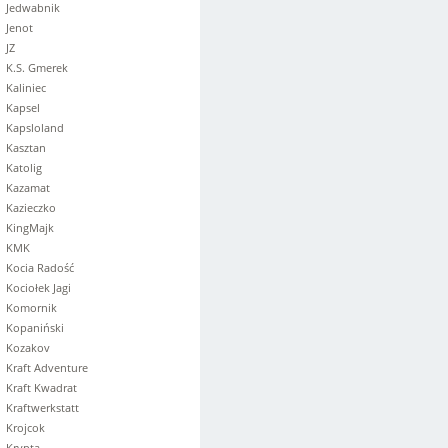
Jedwabnik
Jenot
JZ
K.S. Gmerek
Kaliniec
Kapsel
Kapsloland
Kasztan
Katolig
Kazamat
Kazieczko
KingMajk
KMK
Kocia Radość
Kociołek Jagi
Komornik
Kopaniński
Kozakov
Kraft Adventure
Kraft Kwadrat
Kraftwerkstatt
Krojcok
Krypta