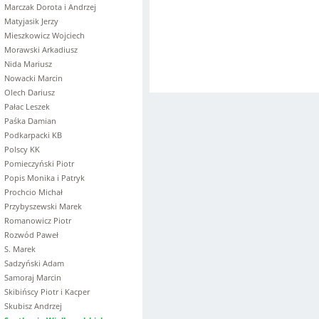
Marczak Dorota i Andrzej
Matyjasik Jerzy
Mieszkowicz Wojciech
Morawski Arkadiusz
Nida Mariusz
Nowacki Marcin
Olech Dariusz
Pałac Leszek
Paśka Damian
Podkarpacki KB
Polscy KK
Pomieczyński Piotr
Popis Monika i Patryk
Prochcio Michał
Przybyszewski Marek
Romanowicz Piotr
Rozwód Paweł
S. Marek
Sadzyński Adam
Samoraj Marcin
Skibińscy Piotr i Kacper
Skubisz Andrzej