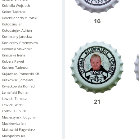
Kobiella Wojciech
Kokot Tadeusz
Kolekcjonerzy z Polski
16
Kołodziej Jan
Kołodziejek Adrian
Konieczny Jarosław
Konieczny Przemysław
Kowalski Sławomir
Krasuska Irena
Kubera Paweł
Kuchno Tadeusz
Kujawsko-Pomorski KB
Kutkowski Jarosław
Kwiatkowski Konrad
Lemański Roman
Lewicki Tomasz
21
Lewicki Witek
Łódzki Klub KK
Macierzyński Bogumił
Mackiewicz Jan
Makowski Eugeniusz
Małopolscy KK