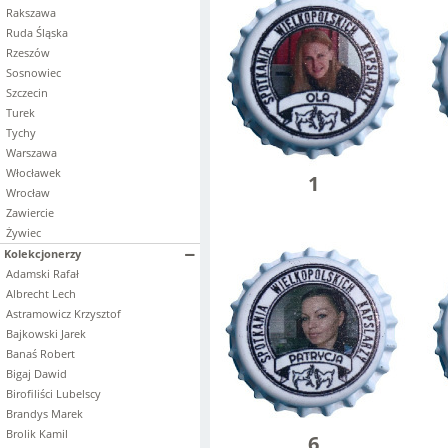
Rakszawa
Ruda Śląska
Rzeszów
Sosnowiec
Szczecin
Turek
Tychy
Warszawa
Włocławek
1
Wrocław
Zawiercie
Żywiec
Kolekcjonerzy
Adamski Rafał
Albrecht Lech
Astramowicz Krzysztof
Bajkowski Jarek
Banaś Robert
Bigaj Dawid
Birofiliści Lubelscy
Brandys Marek
Brolik Kamil
6