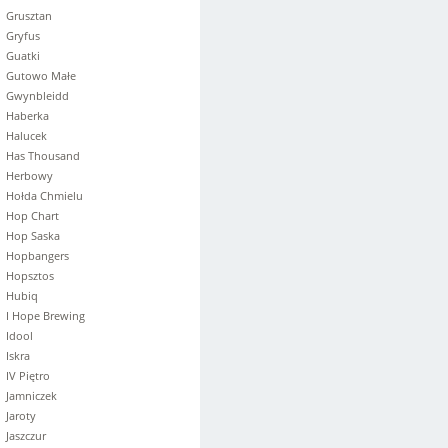
Grusztan
Gryfus
Guatki
Gutowo Małe
Gwynbleidd
Haberka
Halucek
Has Thousand
Herbowy
Hołda Chmielu
Hop Chart
Hop Saska
Hopbangers
Hopsztos
Hubiq
I Hope Brewing
Idool
Iskra
IV Piętro
Jamniczek
Jaroty
Jaszczur