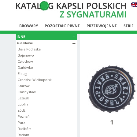
BROWARY
POZOSTAŁE PIWNE
PRZEDWOJENNE
SERIE
INNE
Giełdowe
Biała Podlaska
Bojanowo
Człuchów
Darłówko
Elbląg
Grodzisk Wielkopolski
Kraków
Krasnystaw
Leżajsk
Lublin
Łódź
Poznań
1
Puck
Racibórz
Radom