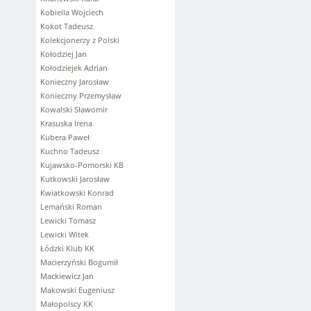
Kobiella Wojciech
Kokot Tadeusz
Kolekcjonerzy z Polski
Kołodziej Jan
Kołodziejek Adrian
Konieczny Jarosław
Konieczny Przemysław
Kowalski Sławomir
Krasuska Irena
Kubera Paweł
Kuchno Tadeusz
Kujawsko-Pomorski KB
Kutkowski Jarosław
Kwiatkowski Konrad
Lemański Roman
Lewicki Tomasz
Lewicki Witek
Łódzki Klub KK
Macierzyński Bogumił
Mackiewicz Jan
Makowski Eugeniusz
Małopolscy KK