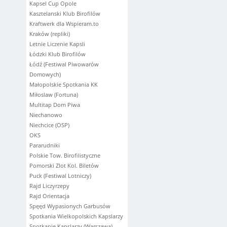
Kapsel Cup Opole
Kasztelanski Klub Birofilów
Kraftwerk dla Wspieram.to
Kraków (repliki)
Letnie Liczenie Kapsli
Łódzki Klub Birofilów
Łódź (Festiwal Piwowarów
Domowych)
Małopolskie Spotkania KK
Miłoslaw (Fortuna)
Multitap Dom Piwa
Niechanowo
Niechcice (OSP)
OKS
Pararudniki
Polskie Tow. Birofilistyczne
Pomorski Zlot Kol. Biletów
Puck (Festiwal Lotniczy)
Rajd Liczyrzepy
Rajd Orientacja
Spęęd Wypasionych Garbusów
Spotkania Wielkopolskich Kapslarzy
Spotkanie Kapslarzy (Warszawa)