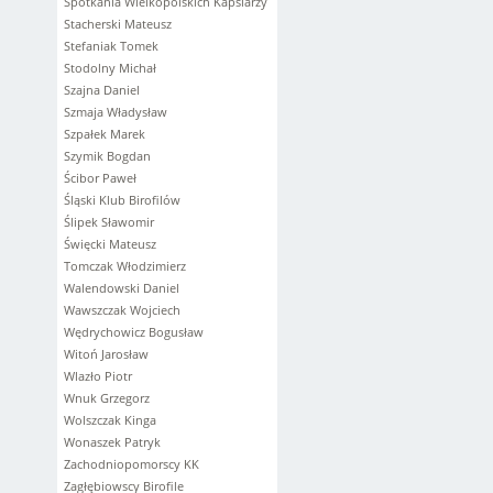
Spotkania Wielkopolskich Kapslarzy
Stacherski Mateusz
Stefaniak Tomek
Stodolny Michał
Szajna Daniel
Szmaja Władysław
Szpałek Marek
Szymik Bogdan
Ścibor Paweł
Śląski Klub Birofilów
Ślipek Sławomir
Święcki Mateusz
Tomczak Włodzimierz
Walendowski Daniel
Wawszczak Wojciech
Wędrychowicz Bogusław
Witoń Jarosław
Wlazło Piotr
Wnuk Grzegorz
Wolszczak Kinga
Wonaszek Patryk
Zachodniopomorscy KK
Zagłębiowscy Birofile