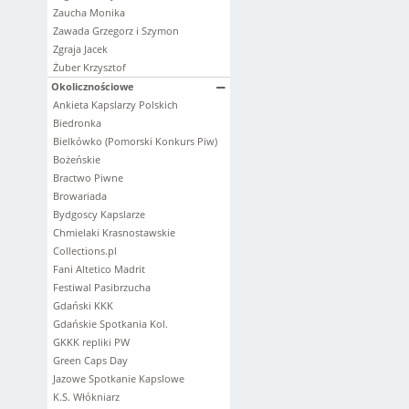
Zaucha Monika
Zawada Grzegorz i Szymon
Zgraja Jacek
Żuber Krzysztof
Okolicznościowe
Ankieta Kapslarzy Polskich
Biedronka
Bielkówko (Pomorski Konkurs Piw)
Bożeńskie
Bractwo Piwne
Browariada
Bydgoscy Kapslarze
Chmielaki Krasnostawskie
Collections.pl
Fani Altetico Madrit
Festiwal Pasibrzucha
Gdański KKK
Gdańskie Spotkania Kol.
GKKK repliki PW
Green Caps Day
Jazowe Spotkanie Kapslowe
K.S. Włókniarz