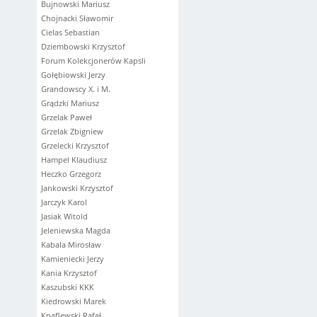
Bujnowski Mariusz
Chojnacki Sławomir
Cielas Sebastian
Dziembowski Krzysztof
Forum Kolekcjonerów Kapsli
Gołębiowski Jerzy
Grandowscy X. i M.
Grądzki Mariusz
Grzelak Paweł
Grzelak Zbigniew
Grzelecki Krzysztof
Hampel Klaudiusz
Heczko Grzegorz
Jankowski Krzysztof
Jarczyk Karol
Jasiak Witold
Jeleniewska Magda
Kabala Mirosław
Kamieniecki Jerzy
Kania Krzysztof
Kaszubski KKK
Kiedrowski Marek
Knaflewski Rafał