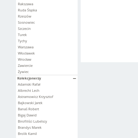
Rakszawa
Ruda Śląska
Rzeszów
Sosnowiec
Szczecin
Turek
Tychy
Warszawa
Włocławek
Wrocław
Zawiercie
Żywiec
Kolekcjonerzy
Adamski Rafał
Albrecht Lech
Astramowicz Krzysztof
Bajkowski Jarek
Banaś Robert
Bigaj Dawid
Birofiliści Lubelscy
Brandys Marek
Brolik Kamil