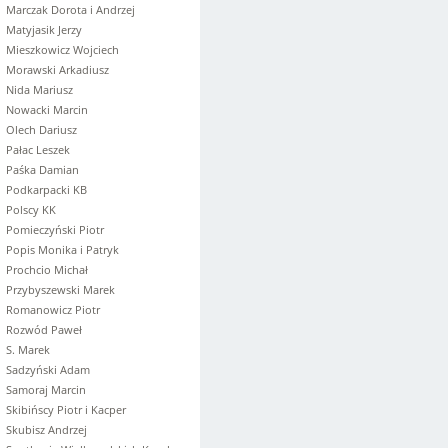
Marczak Dorota i Andrzej
Matyjasik Jerzy
Mieszkowicz Wojciech
Morawski Arkadiusz
Nida Mariusz
Nowacki Marcin
Olech Dariusz
Pałac Leszek
Paśka Damian
Podkarpacki KB
Polscy KK
Pomieczyński Piotr
Popis Monika i Patryk
Prochcio Michał
Przybyszewski Marek
Romanowicz Piotr
Rozwód Paweł
S. Marek
Sadzyński Adam
Samoraj Marcin
Skibińscy Piotr i Kacper
Skubisz Andrzej