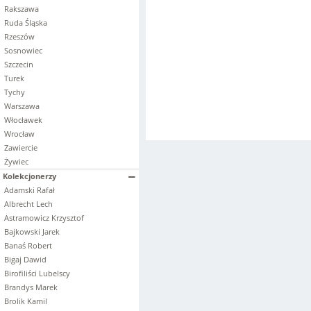
Rakszawa
Ruda Śląska
Rzeszów
Sosnowiec
Szczecin
Turek
Tychy
Warszawa
Włocławek
Wrocław
Zawiercie
Żywiec
Kolekcjonerzy
Adamski Rafał
Albrecht Lech
Astramowicz Krzysztof
Bajkowski Jarek
Banaś Robert
Bigaj Dawid
Birofiliści Lubelscy
Brandys Marek
Brolik Kamil