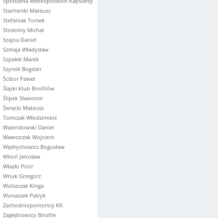
Spotkania Wielkopolskich Kapslarzy
Stacherski Mateusz
Stefaniak Tomek
Stodolny Michał
Szajna Daniel
Szmaja Władysław
Szpałek Marek
Szymik Bogdan
Ścibor Paweł
Śląski Klub Birofilów
Ślipek Sławomir
Święcki Mateusz
Tomczak Włodzimierz
Walendowski Daniel
Wawszczak Wojciech
Wędrychowicz Bogusław
Witoń Jarosław
Wlazło Piotr
Wnuk Grzegorz
Wolszczak Kinga
Wonaszek Patryk
Zachodniopomorscy KK
Zagłębiowscy Birofile