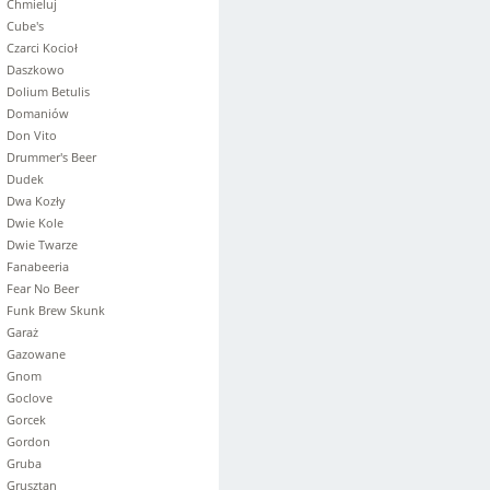
Chmieluj
Cube's
Czarci Kocioł
Daszkowo
Dolium Betulis
Domaniów
Don Vito
Drummer's Beer
Dudek
Dwa Kozły
Dwie Kole
Dwie Twarze
Fanabeeria
Fear No Beer
Funk Brew Skunk
Garaż
Gazowane
Gnom
Goclove
Gorcek
Gordon
Gruba
Grusztan