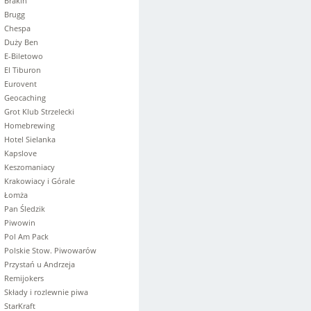
Brakin
Brugg
Chespa
Duży Ben
E-Biletowo
El Tiburon
Eurovent
Geocaching
Grot Klub Strzelecki
Homebrewing
Hotel Sielanka
Kapslove
Keszomaniacy
Krakowiacy i Górale
Łomża
Pan Śledzik
Piwowin
Pol Am Pack
Polskie Stow. Piwowarów
Przystań u Andrzeja
Remijokers
Składy i rozlewnie piwa
StarKraft