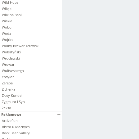
Wild Hops
Wilejki
Wilk na Bani
Wiskie
Wobor
Woda
Wojticz
Wolny Browar Tczewski
Wolsztyński
Wrocławski
Wrowar
Wulfvesbergh
Ypsylon
Zaręba
Zicherka
Złoty Kundel
Zygmunt i Syn
Żekso
Reklamowe
ActiveFun
Bistro u Mocnych
Bock Beer Gallery