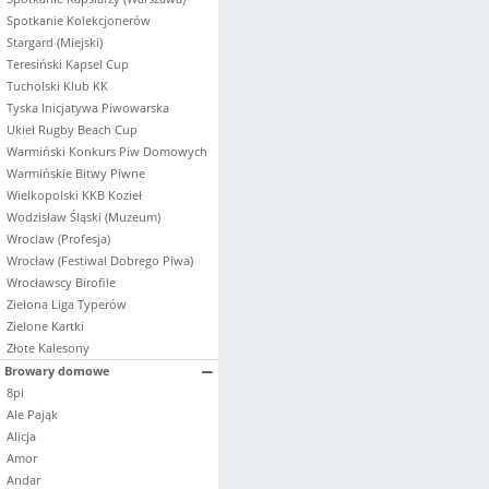
Spotkanie Kolekcjonerów
Stargard (Miejski)
Teresiński Kapsel Cup
Tucholski Klub KK
Tyska Inicjatywa Piwowarska
Ukiel Rugby Beach Cup
Warmiński Konkurs Piw Domowych
Warmińskie Bitwy Piwne
Wielkopolski KKB Kozieł
Wodzisław Śląski (Muzeum)
Wroclaw (Profesja)
Wrocław (Festiwal Dobrego Piwa)
Wrocławscy Birofile
Zielona Liga Typerów
Zielone Kartki
Złote Kalesony
Browary domowe
8pi
Ale Pająk
Alicja
Amor
Andar