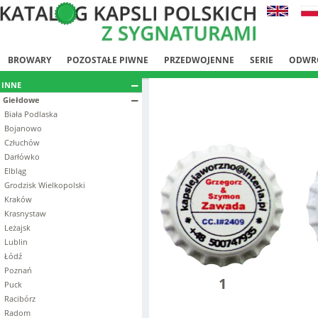
BROWARY
POZOSTAŁE PIWNE
PRZEDWOJENNE
SERIE
ODWR
INNE
Giełdowe
Biała Podlaska
Bojanowo
Człuchów
Darłówko
Elbląg
Grodzisk Wielkopolski
Kraków
Krasnystaw
Leżajsk
Lublin
Łódź
Poznań
1
Puck
Racibórz
Radom