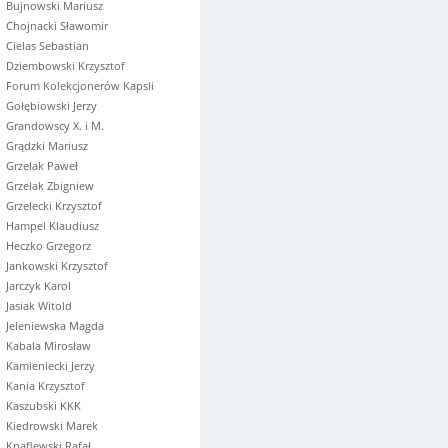
Bujnowski Mariusz
Chojnacki Sławomir
Cielas Sebastian
Dziembowski Krzysztof
Forum Kolekcjonerów Kapsli
Gołębiowski Jerzy
Grandowscy X. i M.
Grądzki Mariusz
Grzelak Paweł
Grzelak Zbigniew
Grzelecki Krzysztof
Hampel Klaudiusz
Heczko Grzegorz
Jankowski Krzysztof
Jarczyk Karol
Jasiak Witold
Jeleniewska Magda
Kabala Mirosław
Kamieniecki Jerzy
Kania Krzysztof
Kaszubski KKK
Kiedrowski Marek
Knaflewski Rafał