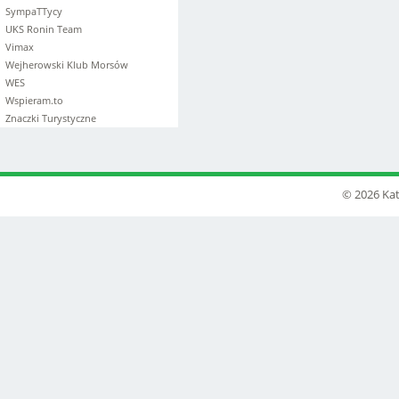
SympaTTycy
UKS Ronin Team
Vimax
Wejherowski Klub Morsów
WES
Wspieram.to
Znaczki Turystyczne
© 2026 Kat