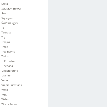
Szafa
Szczurzy Browar
Szop
Szyszyna
Świński Ryjek
T6
Tauruss
Try
Trząski
Trzeci
Trzy Baryłki
Twins
U Koziołka
U sebana
Underground
Uranium
Venom
Vulpis Suavitatis
Wąski
WEL
Weles
Wilczy Tabor