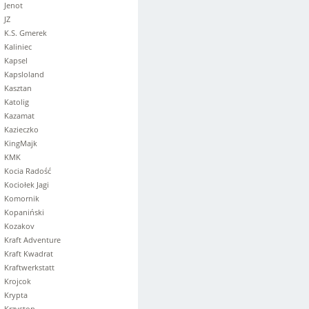
Jenot
JZ
K.S. Gmerek
Kaliniec
Kapsel
Kapsloland
Kasztan
Katolig
Kazamat
Kazieczko
KingMajk
KMK
Kocia Radość
Kociołek Jagi
Komornik
Kopaniński
Kozakov
Kraft Adventure
Kraft Kwadrat
Kraftwerkstatt
Krojcok
Krypta
Krzyston