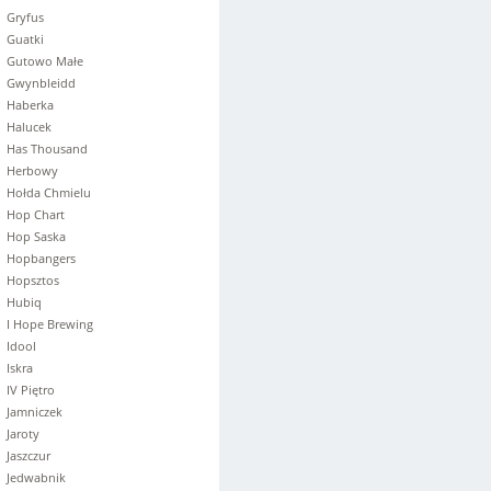
Gryfus
Guatki
Gutowo Małe
Gwynbleidd
Haberka
Halucek
Has Thousand
Herbowy
Hołda Chmielu
Hop Chart
Hop Saska
Hopbangers
Hopsztos
Hubiq
I Hope Brewing
Idool
Iskra
IV Piętro
Jamniczek
Jaroty
Jaszczur
Jedwabnik