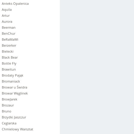
Anteks Opalenica
Aquila
Artur
Aurora
Beerman
BenChur
BeRaMaWi
Berzerker
Bielecki
Black Bear
Bottle Fly
Brawitun
Brodaty Pająk
Bromaniack
Browar u Świdra
Browar Węglinek
BrowJarek
Brozaur
Bruno
Brzydki Jaszczur
Ceglarska
Chmielowy Warsztat