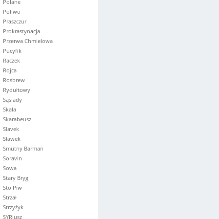
Polane
Poliwo
Praszczur
Prokrastynacja
Przerwa Chmielowa
Pucyfik
Raczek
Rojca
Rosbrew
Rydułtowy
Sąsiady
Skała
Skarabeusz
Slavek
Sławek
Smutny Barman
Soravin
Sowa
Stary Bryg
Sto Piw
Strzał
Strzyżyk
SYRiusz