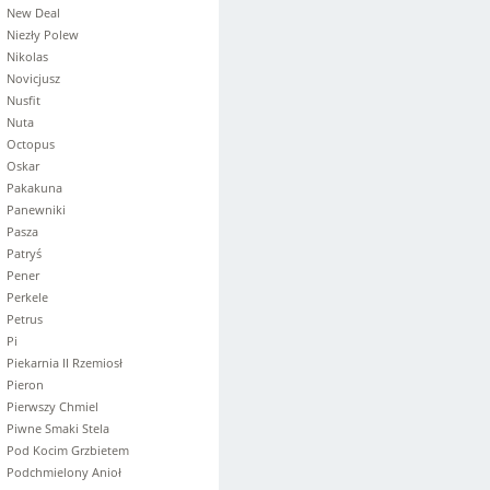
New Deal
Niezły Polew
Nikolas
Novicjusz
Nusfit
Nuta
Octopus
Oskar
Pakakuna
Panewniki
Pasza
Patryś
Pener
Perkele
Petrus
Pi
Piekarnia II Rzemiosł
Pieron
Pierwszy Chmiel
Piwne Smaki Stela
Pod Kocim Grzbietem
Podchmielony Anioł