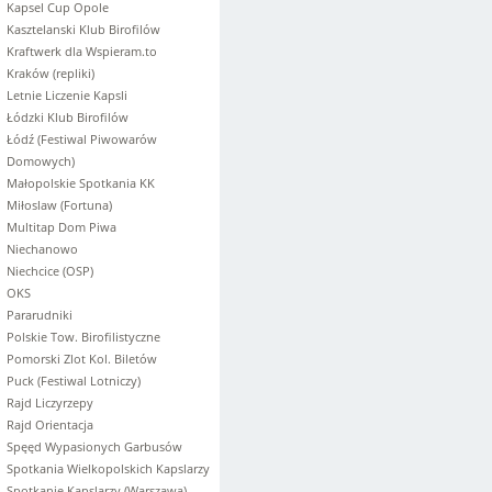
Kapsel Cup Opole
Kasztelanski Klub Birofilów
Kraftwerk dla Wspieram.to
Kraków (repliki)
Letnie Liczenie Kapsli
Łódzki Klub Birofilów
Łódź (Festiwal Piwowarów
Domowych)
Małopolskie Spotkania KK
Miłoslaw (Fortuna)
Multitap Dom Piwa
Niechanowo
Niechcice (OSP)
OKS
Pararudniki
Polskie Tow. Birofilistyczne
Pomorski Zlot Kol. Biletów
Puck (Festiwal Lotniczy)
Rajd Liczyrzepy
Rajd Orientacja
Spęęd Wypasionych Garbusów
Spotkania Wielkopolskich Kapslarzy
Spotkanie Kapslarzy (Warszawa)