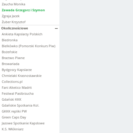
Zaucha Monika
Zawada Grzegorz i Szymon
Zgraja Jacek
Żuber Krzysztof
Okolicznościowe
Ankieta Kapslarzy Polskich
Biedronka
Bielkówko (Pomorski Konkurs Piw)
Bożeńskie
Bractwo Piwne
Browariada
Bydgoscy Kapslarze
Chmielaki Krasnostawskie
Collections.pl
Fani Altetico Madrit
Festiwal Pasibrzucha
Gdański KKK
Gdańskie Spotkania Kol.
GKKK repliki PW
Green Caps Day
Jazowe Spotkanie Kapslowe
K.S. Włókniarz