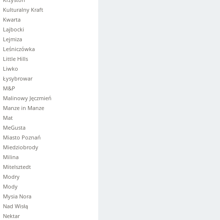
Kulturalny Kraft
Kwarta
Lajbocki
Lejmiza
Leśniczówka
Little Hills
Liwko
Łysybrowar
M&P
Malinowy Jęczmień
Manze in Manze
Mat
MeGusta
Miasto Poznań
Miedziobrody
Milina
Mitelsztedt
Modry
Mody
Mysia Nora
Nad Wisłą
Nektar