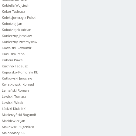
Kobiella Wojciech
Kokot Tadeusz
Kolekcjonerzy z Polski
Kołodziej Jan
Kołodziejek Adrian
Konieczny Jarosław
Konieczny Przemysław
Kowalski Sławomir
Krasuska Irena
Kubera Paweł
Kuchno Tadeusz
Kujawsko-Pomorski KB
Kutkowski Jarosław
Kwiatkowski Konrad
Lemański Roman
Lewicki Tomasz
Lewicki Witek
Łódzki Klub KK
Macierzyński Bogumił
Mackiewicz Jan
Makowski Eugeniusz
Małopolscy KK