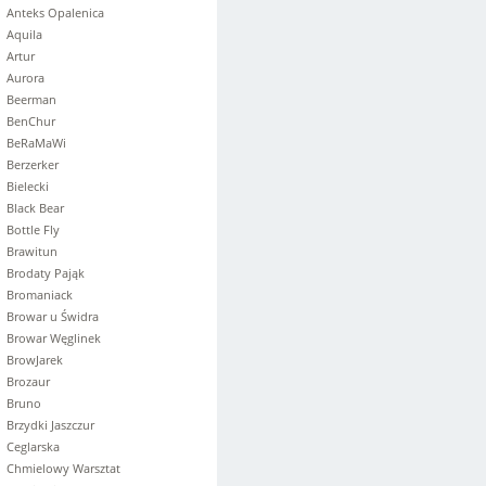
Anteks Opalenica
Aquila
Artur
Aurora
Beerman
BenChur
BeRaMaWi
Berzerker
Bielecki
Black Bear
Bottle Fly
Brawitun
Brodaty Pająk
Bromaniack
Browar u Świdra
Browar Węglinek
BrowJarek
Brozaur
Bruno
Brzydki Jaszczur
Ceglarska
Chmielowy Warsztat