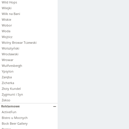
Wild Hops
Wilejki
Wilk na Bani
Wiskie
Wobor
Woda
Wojticz
Wolny Browar Tczewski
Wolsztyński
Wrocławski
Wrowar
Wulfvesbergh
Ypsylon
Zaręba
Zicherka
Złoty Kundel
Zygmunt i Syn
Żekso
Reklamowe
ActiveFun
Bistro u Mocnych
Bock Beer Gallery