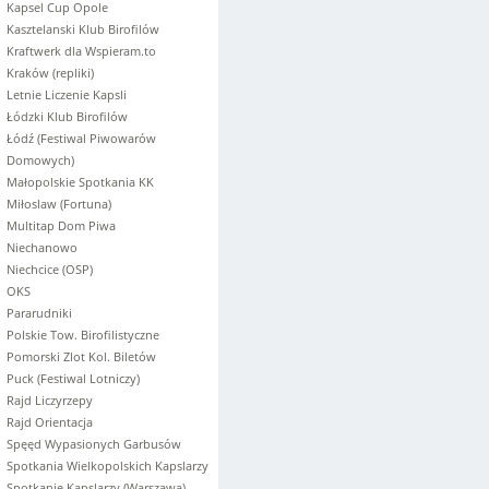
Kapsel Cup Opole
Kasztelanski Klub Birofilów
Kraftwerk dla Wspieram.to
Kraków (repliki)
Letnie Liczenie Kapsli
Łódzki Klub Birofilów
Łódź (Festiwal Piwowarów
Domowych)
Małopolskie Spotkania KK
Miłoslaw (Fortuna)
Multitap Dom Piwa
Niechanowo
Niechcice (OSP)
OKS
Pararudniki
Polskie Tow. Birofilistyczne
Pomorski Zlot Kol. Biletów
Puck (Festiwal Lotniczy)
Rajd Liczyrzepy
Rajd Orientacja
Spęęd Wypasionych Garbusów
Spotkania Wielkopolskich Kapslarzy
Spotkanie Kapslarzy (Warszawa)