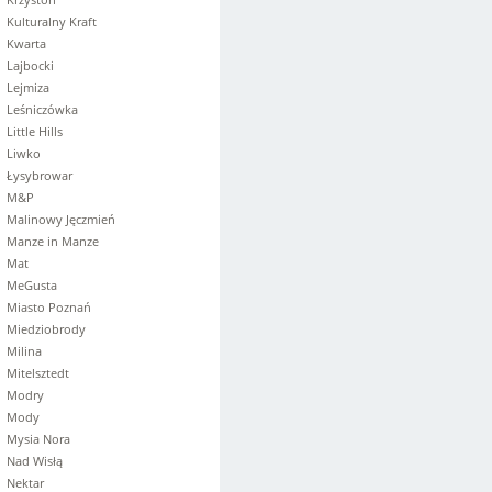
Kulturalny Kraft
Kwarta
Lajbocki
Lejmiza
Leśniczówka
Little Hills
Liwko
Łysybrowar
M&P
Malinowy Jęczmień
Manze in Manze
Mat
MeGusta
Miasto Poznań
Miedziobrody
Milina
Mitelsztedt
Modry
Mody
Mysia Nora
Nad Wisłą
Nektar