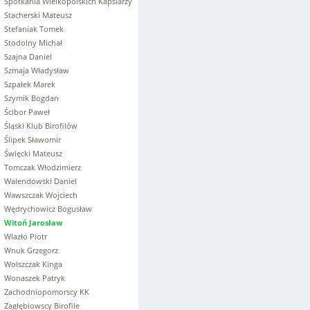
Spotkania Wielkopolskich Kapslarzy
Stacherski Mateusz
Stefaniak Tomek
Stodolny Michał
Szajna Daniel
Szmaja Władysław
Szpałek Marek
Szymik Bogdan
Ścibor Paweł
Śląski Klub Birofilów
Ślipek Sławomir
Święcki Mateusz
Tomczak Włodzimierz
Walendowski Daniel
Wawszczak Wojciech
Wędrychowicz Bogusław
Witoń Jarosław
Wlazło Piotr
Wnuk Grzegorz
Wolszczak Kinga
Wonaszek Patryk
Zachodniopomorscy KK
Zagłębiowscy Birofile