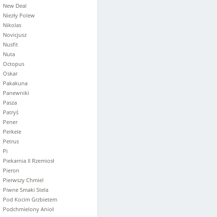
New Deal
Niezły Polew
Nikolas
Novicjusz
Nusfit
Nuta
Octopus
Oskar
Pakakuna
Panewniki
Pasza
Patryś
Pener
Perkele
Petrus
Pi
Piekarnia II Rzemiosł
Pieron
Pierwszy Chmiel
Piwne Smaki Stela
Pod Kocim Grzbietem
Podchmielony Anioł