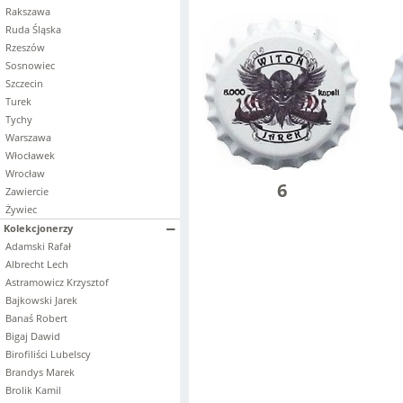
Rakszawa
Ruda Śląska
Rzeszów
Sosnowiec
Szczecin
Turek
Tychy
Warszawa
Włocławek
Wrocław
6
Zawiercie
Żywiec
Kolekcjonerzy
Adamski Rafał
Albrecht Lech
Astramowicz Krzysztof
Bajkowski Jarek
Banaś Robert
Bigaj Dawid
Birofiliści Lubelscy
Brandys Marek
Brolik Kamil