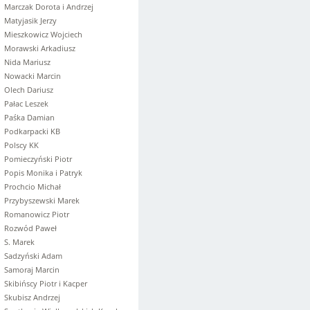
Marczak Dorota i Andrzej
Matyjasik Jerzy
Mieszkowicz Wojciech
Morawski Arkadiusz
Nida Mariusz
Nowacki Marcin
Olech Dariusz
Pałac Leszek
Paśka Damian
Podkarpacki KB
Polscy KK
Pomieczyński Piotr
Popis Monika i Patryk
Prochcio Michał
Przybyszewski Marek
Romanowicz Piotr
Rozwód Paweł
S. Marek
Sadzyński Adam
Samoraj Marcin
Skibińscy Piotr i Kacper
Skubisz Andrzej