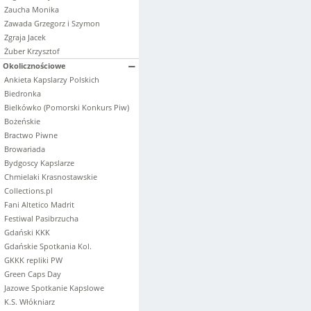
Zaucha Monika
Zawada Grzegorz i Szymon
Zgraja Jacek
Żuber Krzysztof
Okolicznościowe
Ankieta Kapslarzy Polskich
Biedronka
Bielkówko (Pomorski Konkurs Piw)
Bożeńskie
Bractwo Piwne
Browariada
Bydgoscy Kapslarze
Chmielaki Krasnostawskie
Collections.pl
Fani Altetico Madrit
Festiwal Pasibrzucha
Gdański KKK
Gdańskie Spotkania Kol.
GKKK repliki PW
Green Caps Day
Jazowe Spotkanie Kapslowe
K.S. Włókniarz