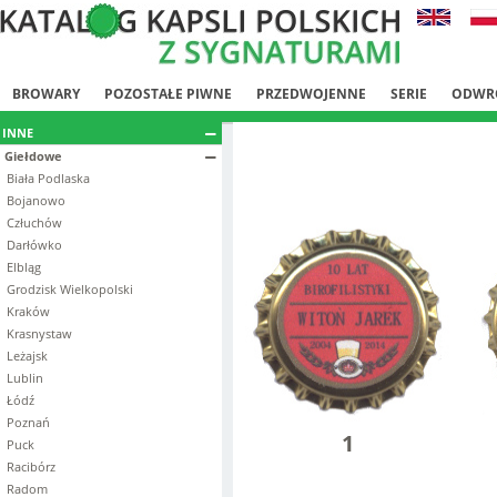
BROWARY
POZOSTAŁE PIWNE
PRZEDWOJENNE
SERIE
ODWR
INNE
Giełdowe
Biała Podlaska
Bojanowo
Człuchów
Darłówko
Elbląg
Grodzisk Wielkopolski
Kraków
Krasnystaw
Leżajsk
Lublin
Łódź
Poznań
1
Puck
Racibórz
Radom