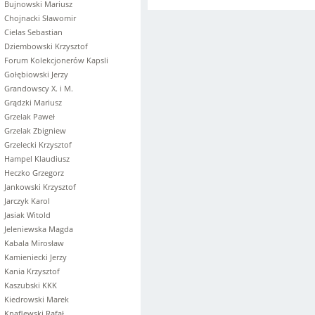
Bujnowski Mariusz
Chojnacki Sławomir
Cielas Sebastian
Dziembowski Krzysztof
Forum Kolekcjonerów Kapsli
Gołębiowski Jerzy
Grandowscy X. i M.
Grądzki Mariusz
Grzelak Paweł
Grzelak Zbigniew
Grzelecki Krzysztof
Hampel Klaudiusz
Heczko Grzegorz
Jankowski Krzysztof
Jarczyk Karol
Jasiak Witold
Jeleniewska Magda
Kabala Mirosław
Kamieniecki Jerzy
Kania Krzysztof
Kaszubski KKK
Kiedrowski Marek
Knaflewski Rafał