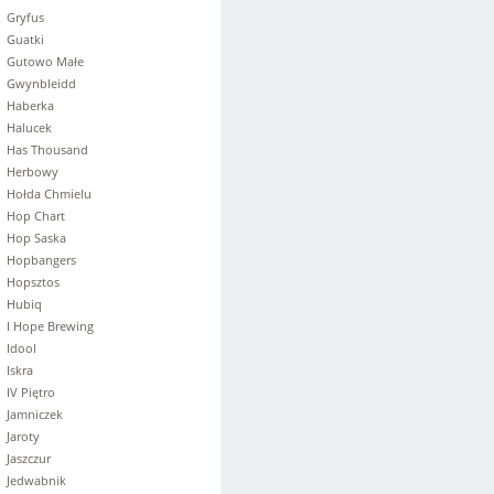
Gryfus
Guatki
Gutowo Małe
Gwynbleidd
Haberka
Halucek
Has Thousand
Herbowy
Hołda Chmielu
Hop Chart
Hop Saska
Hopbangers
Hopsztos
Hubiq
I Hope Brewing
Idool
Iskra
IV Piętro
Jamniczek
Jaroty
Jaszczur
Jedwabnik