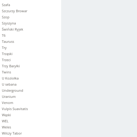
Szafa
Szczurzy Browar
Szop
Szyszyna
Świński Ryjek
T6
Tauruss
Try
Trząski
Trzeci
Trzy Baryłki
Twins
U Koziołka
U sebana
Underground
Uranium
Venom
Vulpis Suavitatis
Wąski
WEL
Weles
Wilczy Tabor