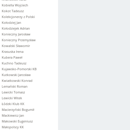
Kobiella Wojciech
Kokot Tadeusz
Kolekcjonerzy z Polski
Kołodziej Jan
Kołodziejek Adrian
Konieczny Jarosław
Konieczny Przemysław
Kowalski Sławomir
Krasuska Irena
Kubera Paweł
Kuchno Tadeusz
Kujawsko-Pomorski KB
Kutkowski Jarosław
Kwiatkowski Konrad
Lemański Roman
Lewicki Tomasz
Lewicki Witek
Łódzki Klub KK
Macierzyński Bogumił
Mackiewicz Jan
Makowski Eugeniusz
Małopolscy KK