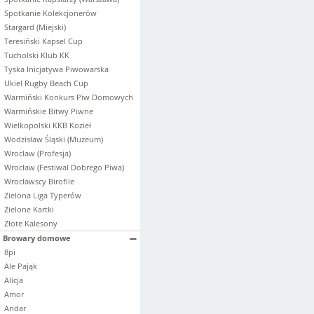
Spotkanie Kolekcjonerów
Stargard (Miejski)
Teresiński Kapsel Cup
Tucholski Klub KK
Tyska Inicjatywa Piwowarska
Ukiel Rugby Beach Cup
Warmiński Konkurs Piw Domowych
Warmińskie Bitwy Piwne
Wielkopolski KKB Kozieł
Wodzisław Śląski (Muzeum)
Wroclaw (Profesja)
Wrocław (Festiwal Dobrego Piwa)
Wrocławscy Birofile
Zielona Liga Typerów
Zielone Kartki
Złote Kalesony
Browary domowe
8pi
Ale Pająk
Alicja
Amor
Andar