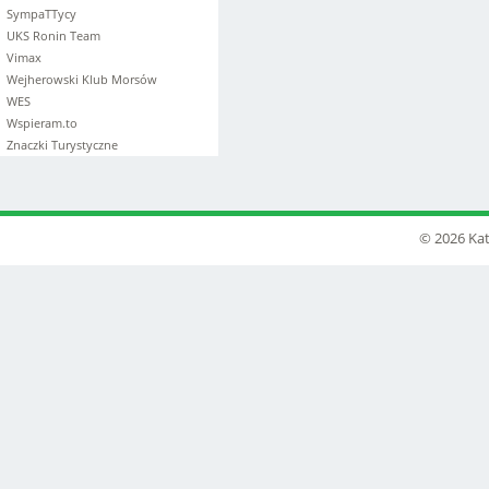
SympaTTycy
UKS Ronin Team
Vimax
Wejherowski Klub Morsów
WES
Wspieram.to
Znaczki Turystyczne
© 2026 Kat