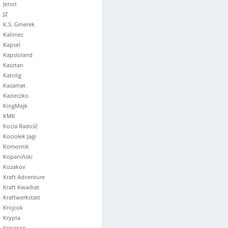
Jenot
JZ
K.S. Gmerek
Kaliniec
Kapsel
Kapsloland
Kasztan
Katolig
Kazamat
Kazieczko
KingMajk
KMK
Kocia Radość
Kociołek Jagi
Komornik
Kopaniński
Kozakov
Kraft Adventure
Kraft Kwadrat
Kraftwerkstatt
Krojcok
Krypta
Krzyston