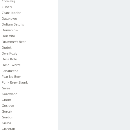
Chmieluj
Cube's
Czarci Kocioł
Daszkowo
Dolium Betulis
Domaniów
Don Vito
Drummer's Beer
Dudek
Dwa Kozły
Dwie Kole
Dwie Twarze
Fanabeeria
Fear No Beer
Funk Brew Skunk
Garaż
Gazowane
Gnom
Goclove
Gorcek
Gordon
Gruba
Grusztan