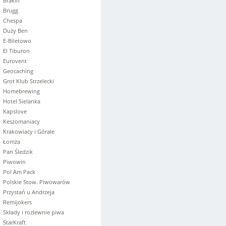
Brakin
Brugg
Chespa
Duży Ben
E-Biletowo
El Tiburon
Eurovent
Geocaching
Grot Klub Strzelecki
Homebrewing
Hotel Sielanka
Kapslove
Keszomaniacy
Krakowiacy i Górale
Łomża
Pan Śledzik
Piwowin
Pol Am Pack
Polskie Stow. Piwowarów
Przystań u Andrzeja
Remijokers
Składy i rozlewnie piwa
StarKraft