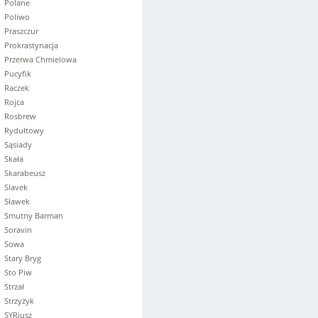
Polane
Poliwo
Praszczur
Prokrastynacja
Przerwa Chmielowa
Pucyfik
Raczek
Rojca
Rosbrew
Rydułtowy
Sąsiady
Skała
Skarabeusz
Slavek
Sławek
Smutny Barman
Soravin
Sowa
Stary Bryg
Sto Piw
Strzał
Strzyżyk
SYRiusz