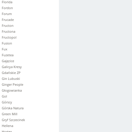
Florida
Fordon
Forum
Frucade
Fructon
Fructona
Fructopol
Fusion
Fux
Fuzetea
Gajęcice
Galicya Kresy
Gdańskie ZP
Gin Lubuski
Ginger People
Głogowianka
Gol
Górscy
Górska Natura
Green Mill
Gryf Szczecinek
Hellena
Hortex