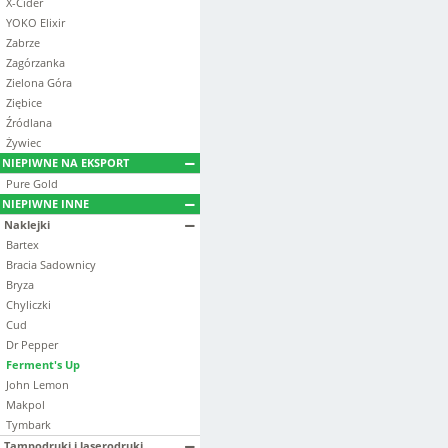
X-Cider
YOKO Elixir
Zabrze
Zagórzanka
Zielona Góra
Ziębice
Źródlana
Żywiec
NIEPIWNE NA EKSPORT
Pure Gold
NIEPIWNE INNE
Naklejki
Bartex
Bracia Sadownicy
Bryza
Chyliczki
Cud
Dr Pepper
Ferment's Up
John Lemon
Makpol
Tymbark
Tampodruki i laserodruki