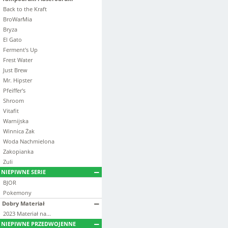
Back to the Kraft
BroWarMia
Bryza
El Gato
Ferment's Up
Frest Water
Just Brew
Mr. Hipster
Pfeiffer's
Shroom
Vitafit
Warnijska
Winnica Żak
Woda Nachmielona
Zakopianka
Zuli
NIEPIWNE SERIE
BJOR
Pokemony
Dobry Materiał
2023 Materiał na...
NIEPIWNE PRZEDWOJENNE