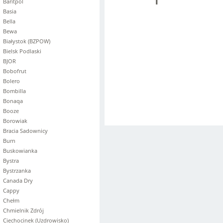
1
Baritpol
Basia
Bella
Bewa
Białystok (BZPOW)
Bielsk Podlaski
BJOR
Bobofrut
Bolero
Bombilla
Bonaqa
Booze
Borowiak
Bracia Sadownicy
Burn
Buskowianka
Bystra
Bystrzanka
Canada Dry
Cappy
Chełm
Chmielnik Zdrój
Ciechocinek (Uzdrowisko)