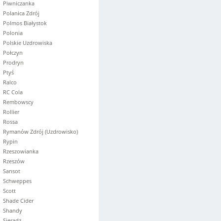
Piwniczanka
Polanica Zdrój
Polmos Białystok
Polonia
Polskie Uzdrowiska
Połczyn
Prodryn
Ptyś
Ralco
RC Cola
Rembowscy
Rollier
Rossa
Rymanów Zdrój (Uzdrowisko)
Rypin
Rzeszowianka
Rzeszów
Sansot
Schweppes
Scott
Shade Cider
Shandy
Sieradz