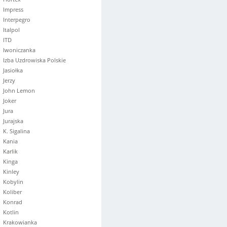
Impress
Interpegro
Italpol
ITD
Iwoniczanka
Izba Uzdrowiska Polskie
Jasiołka
Jerzy
John Lemon
Joker
Jura
Jurajska
K. Sigalina
Kania
Karlik
Kinga
Kinley
Kobylin
Koliber
Konrad
Kotlin
Krakowianka