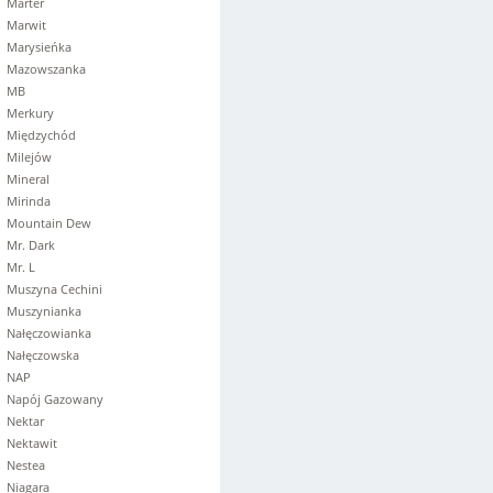
Marter
Marwit
Marysieńka
Mazowszanka
MB
Merkury
Międzychód
Milejów
Mineral
Mirinda
Mountain Dew
Mr. Dark
Mr. L
Muszyna Cechini
Muszynianka
Nałęczowianka
Nałęczowska
NAP
Napój Gazowany
Nektar
Nektawit
Nestea
Niagara