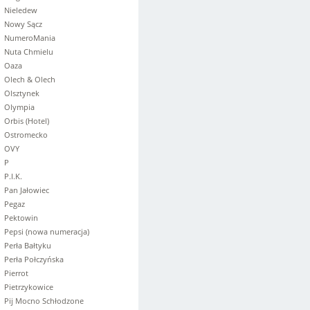
Nieledew
Nowy Sącz
NumeroMania
Nuta Chmielu
Oaza
Olech & Olech
Olsztynek
Olympia
Orbis (Hotel)
Ostromecko
OVY
P
P.I.K.
Pan Jałowiec
Pegaz
Pektowin
Pepsi (nowa numeracja)
Perła Bałtyku
Perła Połczyńska
Pierrot
Pietrzykowice
Pij Mocno Schłodzone