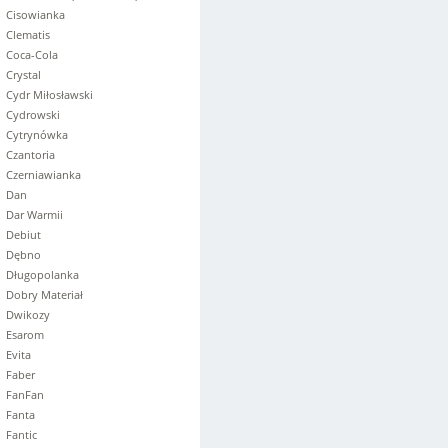
Cisowianka
Clematis
Coca-Cola
Crystal
Cydr Miłosławski
Cydrowski
Cytrynówka
Czantoria
Czerniawianka
Dan
Dar Warmii
Debiut
Dębno
Długopolanka
Dobry Materiał
Dwikozy
Esarom
Evita
Faber
FanFan
Fanta
Fantic