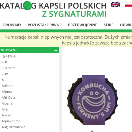
BROWARY
POZOSTAŁE PIWNE
PRZEDWOJENNE
SERIE
ODWR
Numeracja kapsli niepiwnych nie jest ostateczna. Dużych zmia
kapsla jednakże zawsze będą zachow
NIEPIWNE
!@#$%^&
+HO
18&more
7UP
A
Adiabar
Afoma
Afri-Cola
Albana
Alfa
Ambar
Aquakonrad
Augustowianka