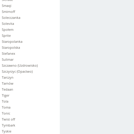
Smaqi
Smirnoff
Solecczanka
Solevita
Społem
Sprite
Staropolanka
Staropolska
Stefanex
Sulimar
Szczawno (Uzdrowisko)
Szczyrzyc (Opactwo)
Tarczyn
Tarnów
Tedaan
Tiger
Tola
Toma
Tonic
Twist off
Tymbark
Tyskie