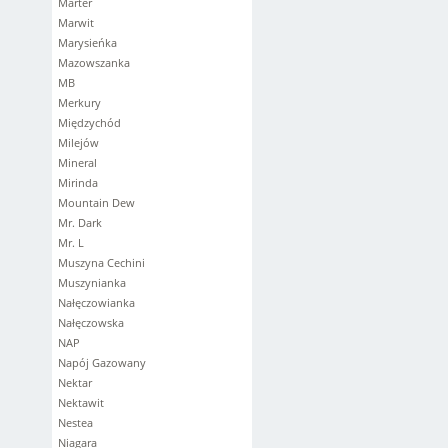
Marter
Marwit
Marysieńka
Mazowszanka
MB
Merkury
Międzychód
Milejów
Mineral
Mirinda
Mountain Dew
Mr. Dark
Mr. L
Muszyna Cechini
Muszynianka
Nałęczowianka
Nałęczowska
NAP
Napój Gazowany
Nektar
Nektawit
Nestea
Niagara