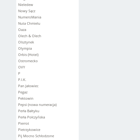
Nieledew
Nowy Sącz
NumeroMania
Nuta Chmielu
Oaza
Olech & Olech
Olsztynek
Olympia
Orbis (Hotel)
Ostromecko
OVY
P
P.I.K.
Pan Jałowiec
Pegaz
Pektowin
Pepsi (nowa numeracja)
Perła Bałtyku
Perła Połczyńska
Pierrot
Pietrzykowice
Pij Mocno Schłodzone