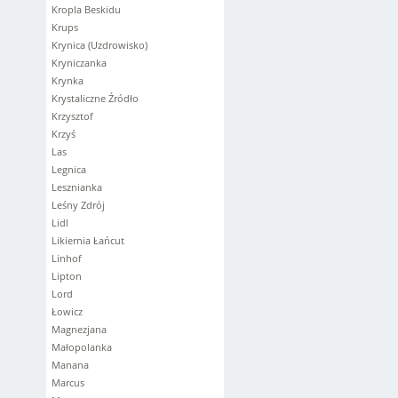
Kropla Beskidu
Krups
Krynica (Uzdrowisko)
Kryniczanka
Krynka
Krystaliczne Źródło
Krzysztof
Krzyś
Las
Legnica
Lesznianka
Leśny Zdrój
Lidl
Likiernia Łańcut
Linhof
Lipton
Lord
Łowicz
Magnezjana
Małopolanka
Manana
Marcus