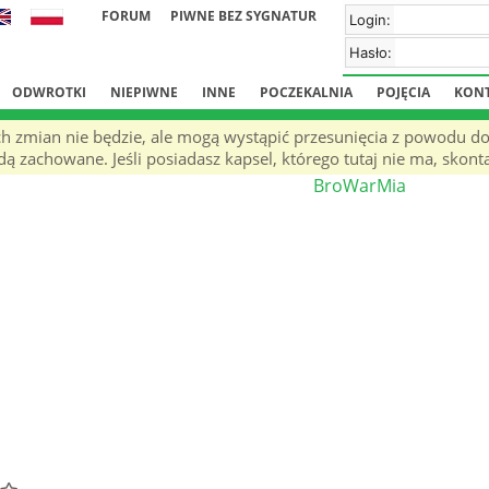
FORUM
PIWNE BEZ SYGNATUR
Login:
Hasło:
ODWROTKI
NIEPIWNE
INNE
POCZEKALNIA
POJĘCIA
KON
ch zmian nie będzie, ale mogą wystąpić przesunięcia z powodu d
ą zachowane. Jeśli posiadasz kapsel, którego tutaj nie ma, skonta
BroWarMia