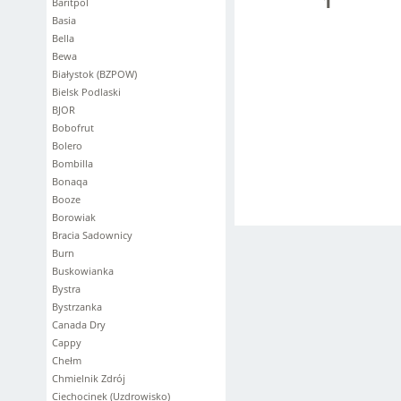
1
Baritpol
Basia
Bella
Bewa
Białystok (BZPOW)
Bielsk Podlaski
BJOR
Bobofrut
Bolero
Bombilla
Bonaqa
Booze
Borowiak
Bracia Sadownicy
Burn
Buskowianka
Bystra
Bystrzanka
Canada Dry
Cappy
Chełm
Chmielnik Zdrój
Ciechocinek (Uzdrowisko)