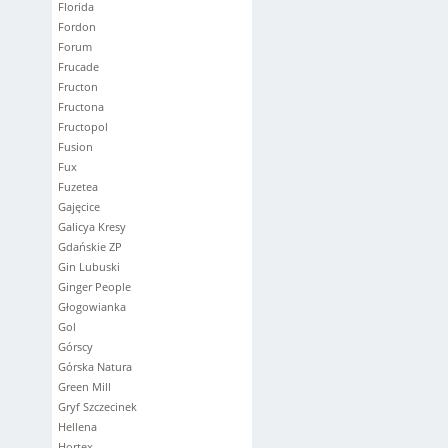
Florida
Fordon
Forum
Frucade
Fructon
Fructona
Fructopol
Fusion
Fux
Fuzetea
Gajęcice
Galicya Kresy
Gdańskie ZP
Gin Lubuski
Ginger People
Głogowianka
Gol
Górscy
Górska Natura
Green Mill
Gryf Szczecinek
Hellena
Hortex