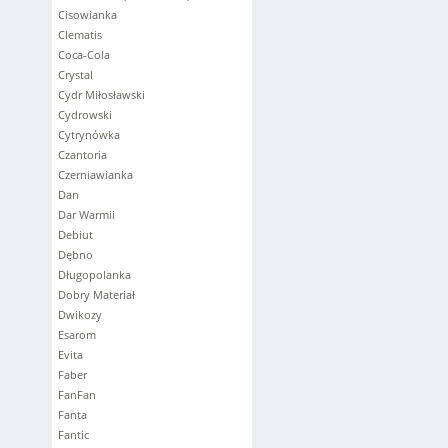
Cisowianka
Clematis
Coca-Cola
Crystal
Cydr Miłosławski
Cydrowski
Cytrynówka
Czantoria
Czerniawianka
Dan
Dar Warmii
Debiut
Dębno
Długopolanka
Dobry Materiał
Dwikozy
Esarom
Evita
Faber
FanFan
Fanta
Fantic