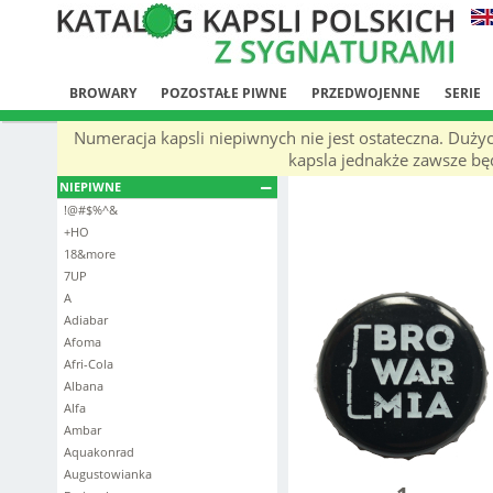
BROWARY
POZOSTAŁE PIWNE
PRZEDWOJENNE
SERIE
Numeracja kapsli niepiwnych nie jest ostateczna. Duży
kapsla jednakże zawsze będ
NIEPIWNE
!@#$%^&
+HO
18&more
7UP
A
Adiabar
Afoma
Afri-Cola
Albana
Alfa
Ambar
Aquakonrad
Augustowianka