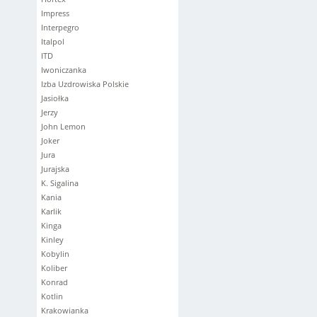
Impress
Interpegro
Italpol
ITD
Iwoniczanka
Izba Uzdrowiska Polskie
Jasiołka
Jerzy
John Lemon
Joker
Jura
Jurajska
K. Sigalina
Kania
Karlik
Kinga
Kinley
Kobylin
Koliber
Konrad
Kotlin
Krakowianka