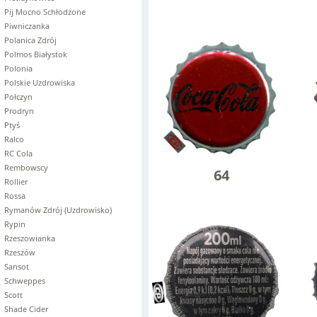
Pij Mocno Schłodzone
Piwniczanka
Polanica Zdrój
Polmos Białystok
Polonia
Polskie Uzdrowiska
Połczyn
Prodryn
Ptyś
Ralco
RC Cola
Rembowscy
64
Rollier
Rossa
Rymanów Zdrój (Uzdrowisko)
Rypin
Rzeszowianka
Rzeszów
Sansot
Schweppes
Scott
Shade Cider