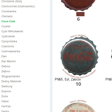
Chmielnik Zdrój
Ciechocinek (Uzdrowisko)
Cisowianka
Clematis
6
Coca-Cola
Crystal
Cydr Miłosławski
Cydrowski
Cytrynówka
Czantoria
Czerniawianka
Dan
Dar Warmii
Debiut
Dębno
Długopolanka
Dobry Materiał
10
Dwikozy
Esarom
Evita
Faber
FanFan
Fanta