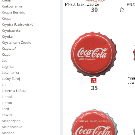
Kotlin
Krakowianka
30
Kropla Beskidu
Krups
Krynica (Uzdrowisko)
Kryniczanka
Krynka
Krystaliczne Źródło
Krzysztof
Krzyś
Las
Legnica
Lesznianka
Leśny Zdrój
Lidl
35
Likiernia Łańcut
Linhof
Lipton
Lord
Łowicz
Magnezjana
Małopolanka
Manana