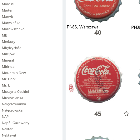
Marcus
Marter
Marwit
Marysieńka
Mazowszanka
40
MB
Merkury
Międzychód
Milejów
Mineral
Mirinda
Mountain Dew
Mr. Dark
Mr. L
Muszyna Cechini
Muszynianka
Nałęczowianka
Nałęczowska
45
NAP
Napój Gazowany
Nektar
Nektawit