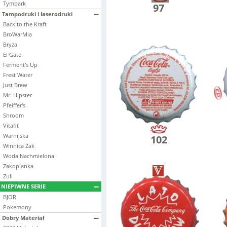
Tymbark
97
Tampodruki i laserodruki
Back to the Kraft
BroWarMia
Bryza
El Gato
Ferment's Up
Frest Water
Just Brew
Mr. Hipster
Pfeiffer's
Shroom
Vitafit
Warnijska
102
Winnica Żak
Woda Nachmielona
Zakopianka
Zuli
NIEPIWNE SERIE
BJOR
Pokemony
Dobry Materiał