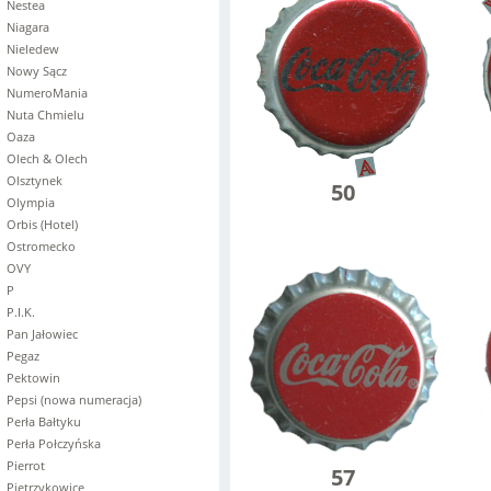
Nestea
Niagara
Nieledew
Nowy Sącz
NumeroMania
Nuta Chmielu
Oaza
Olech & Olech
Olsztynek
50
Olympia
Orbis (Hotel)
Ostromecko
OVY
P
P.I.K.
Pan Jałowiec
Pegaz
Pektowin
Pepsi (nowa numeracja)
Perła Bałtyku
Perła Połczyńska
Pierrot
57
Pietrzykowice