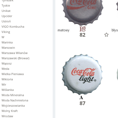
Tymbark
Tyskie
Unikat
Upcider
Ustroń
VIGO Kombucha
Viking
82
W
Warinka
Warsowin
Warszawa Wilanów
Warszawski (Browar)
Wąsosz
Weda
Wielka Pieniawa
Wiktoria
Wir
Wiślanka
Woda Mineralna
Woda Nachmielona
87
Wojcieszowianka
Wolny Kraft
Wrocław