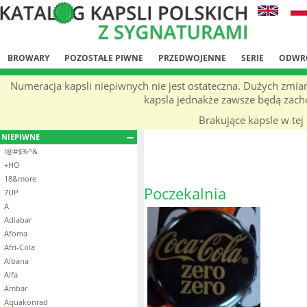
BROWARY
POZOSTAŁE PIWNE
PRZEDWOJENNE
SERIE
ODWR
Numeracja kapsli niepiwnych nie jest ostateczna. Dużych zmia
kapsla jednakże zawsze będą zachow
Brakujące kapsle w tej 
NIEPIWNE
!@#$%^&
+HO
18&more
Poczekalnia
7UP
A
Adiabar
Afoma
Afri-Cola
Albana
Alfa
Ambar
Aquakonrad