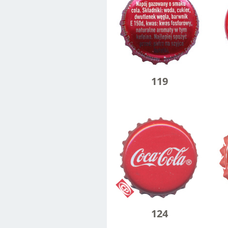
119
124