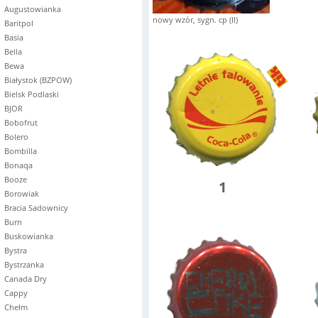
Augustowianka
nowy wzór, sygn. cp (II)
Baritpol
Basia
Bella
Bewa
Białystok (BZPOW)
Bielsk Podlaski
BJOR
Bobofrut
Bolero
Bombilla
Bonaqa
Booze
1
Borowiak
Bracia Sadownicy
Burn
Buskowianka
Bystra
Bystrzanka
Canada Dry
Cappy
Chełm