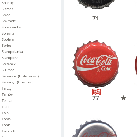
Shandy
Sieradz
Smaqi
71
Smirnoff
Solecczanka
Solevita
Społem
Sprite
Staropolanka
Staropolska
Stefanex
Sulimar
Szczawno (Uzdrowisko)
Szczyrzyc (Opactwo)
Tarczyn
Tarnów
77
Tedaan
Tiger
Tola
Toma
Tonic
Twist off