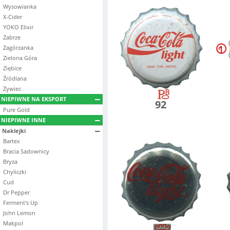
Wysowianka
X-Cider
YOKO Elixir
Zabrze
Zagórzanka
Zielona Góra
Ziębice
Źródlana
Żywiec
NIEPIWNE NA EKSPORT
92
Pure Gold
NIEPIWNE INNE
Naklejki
Bartex
Bracia Sadownicy
Bryza
Chyliczki
Cud
Dr Pepper
Ferment's Up
John Lemon
Makpol