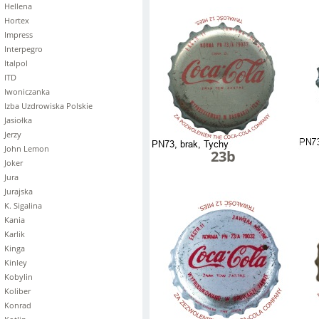
Hellena
Hortex
Impress
Interpegro
Italpol
ITD
Iwoniczanka
Izba Uzdrowiska Polskie
Jasiołka
Jerzy
John Lemon
23b
Joker
Jura
Jurajska
K. Sigalina
Kania
Karlik
Kinga
Kinley
Kobylin
Koliber
Konrad