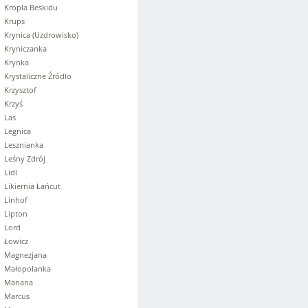
Kropla Beskidu
Krups
Krynica (Uzdrowisko)
Kryniczanka
Krynka
Krystaliczne Źródło
Krzysztof
Krzyś
Las
Legnica
Lesznianka
Leśny Zdrój
Lidl
Likiernia Łańcut
Linhof
Lipton
Lord
Łowicz
Magnezjana
Małopolanka
Manana
Marcus