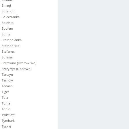
Smaqi
Smirnoff
Solecczanka
Solevita
Społem
Sprite
Staropolanka
Staropolska
Stefanex
Sulimar
Szczawno (Uzdrowisko)
Szczyrzyc (Opactwo)
Tarczyn
Tarnów
Tedaan
Tiger
Tola
Toma
Tonic
Twist off
Tymbark
Tyskie