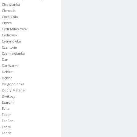
Cisowianka
Clematis
Coca-Cola
Crystal
Cydr Miłosławski
Cydrowski
Cytrynówka
Czantoria
Czerniawianka
Dan
Dar Warmii
Debiut
Dębno
Długopolanka
Dobry Materiał
Dwikozy
Esarom
Evita
Faber
FanFan
Fanta
Fantic