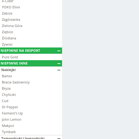
X-Cider
YOKO Elixir
Zabrze
Zagórzanka
Zielona Góra
Ziębice
Źródlana
Żywiec
NIEPIWNE NA EKSPORT
Pure Gold
NIEPIWNE INNE
Naklejki
Bartex
Bracia Sadownicy
Bryza
Chyliczki
Cud
Dr Pepper
Ferment's Up
John Lemon
Makpol
Tymbark
Tampodruki i laserodruki