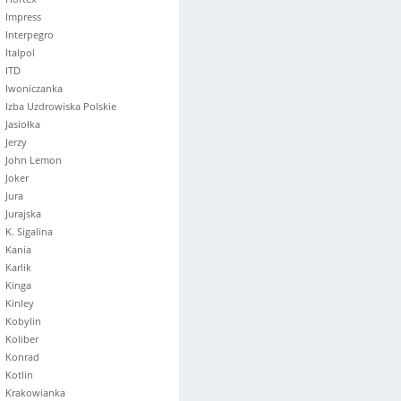
Impress
Interpegro
Italpol
ITD
Iwoniczanka
Izba Uzdrowiska Polskie
Jasiołka
Jerzy
John Lemon
Joker
Jura
Jurajska
K. Sigalina
Kania
Karlik
Kinga
Kinley
Kobylin
Koliber
Konrad
Kotlin
Krakowianka