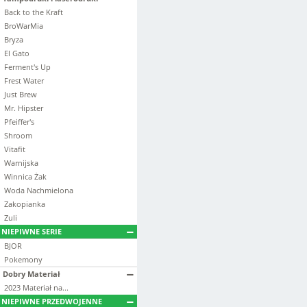
Back to the Kraft
BroWarMia
Bryza
El Gato
Ferment's Up
Frest Water
Just Brew
Mr. Hipster
Pfeiffer's
Shroom
Vitafit
Warnijska
Winnica Żak
Woda Nachmielona
Zakopianka
Zuli
NIEPIWNE SERIE
BJOR
Pokemony
Dobry Materiał
2023 Materiał na...
NIEPIWNE PRZEDWOJENNE