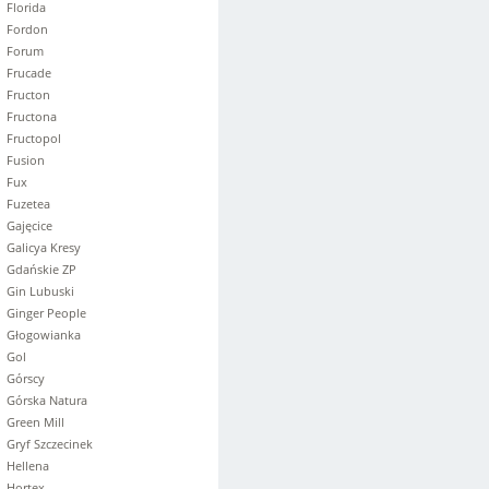
Florida
Fordon
Forum
Frucade
Fructon
Fructona
Fructopol
Fusion
Fux
Fuzetea
Gajęcice
Galicya Kresy
Gdańskie ZP
Gin Lubuski
Ginger People
Głogowianka
Gol
Górscy
Górska Natura
Green Mill
Gryf Szczecinek
Hellena
Hortex