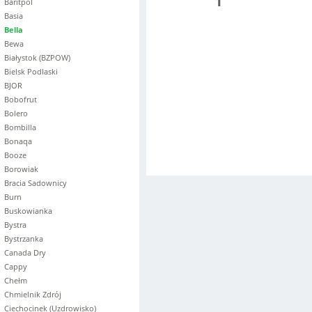
1
Baritpol
Basia
Bella
Bewa
Białystok (BZPOW)
Bielsk Podlaski
BJOR
Bobofrut
Bolero
Bombilla
Bonaqa
Booze
Borowiak
Bracia Sadownicy
Burn
Buskowianka
Bystra
Bystrzanka
Canada Dry
Cappy
Chełm
Chmielnik Zdrój
Ciechocinek (Uzdrowisko)