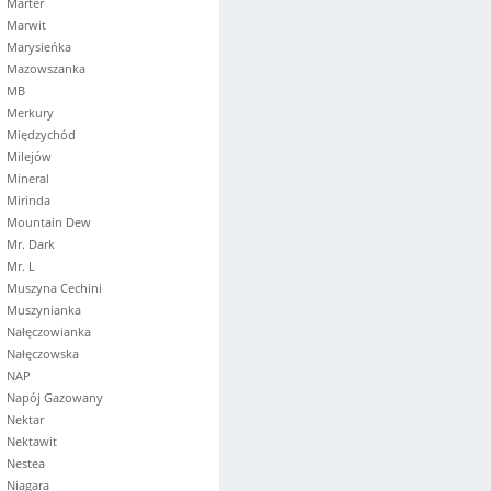
Marter
Marwit
Marysieńka
Mazowszanka
MB
Merkury
Międzychód
Milejów
Mineral
Mirinda
Mountain Dew
Mr. Dark
Mr. L
Muszyna Cechini
Muszynianka
Nałęczowianka
Nałęczowska
NAP
Napój Gazowany
Nektar
Nektawit
Nestea
Niagara