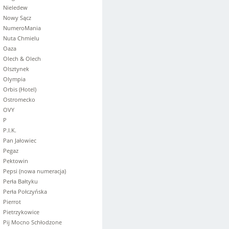
Nieledew
Nowy Sącz
NumeroMania
Nuta Chmielu
Oaza
Olech & Olech
Olsztynek
Olympia
Orbis (Hotel)
Ostromecko
OVY
P
P.I.K.
Pan Jałowiec
Pegaz
Pektowin
Pepsi (nowa numeracja)
Perła Bałtyku
Perła Połczyńska
Pierrot
Pietrzykowice
Pij Mocno Schłodzone