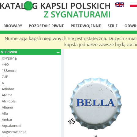
BROWARY
POZOSTAŁE PIWNE
PRZEDWOJENNE
SERIE
ODWR
Numeracja kapsli niepiwnych nie jest ostateczna. Dużych zmia
kapsla jednakże zawsze będą zachow
NIEPIWNE
!@#$%^&
+HO
18&more
7UP
A
Adiabar
Afoma
Afri-Cola
Albana
Alfa
Ambar
Aquakonrad
Augustowianka