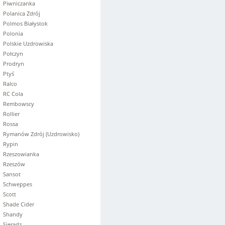
Piwniczanka
Polanica Zdrój
Polmos Białystok
Polonia
Polskie Uzdrowiska
Połczyn
Prodryn
Ptyś
Ralco
RC Cola
Rembowscy
Rollier
Rossa
Rymanów Zdrój (Uzdrowisko)
Rypin
Rzeszowianka
Rzeszów
Sansot
Schweppes
Scott
Shade Cider
Shandy
Sieradz