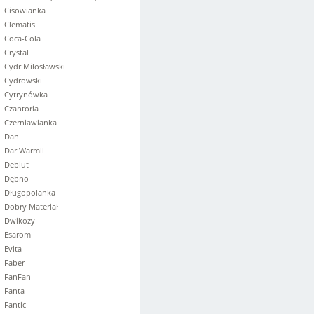
Cisowianka
Clematis
Coca-Cola
Crystal
Cydr Miłosławski
Cydrowski
Cytrynówka
Czantoria
Czerniawianka
Dan
Dar Warmii
Debiut
Dębno
Długopolanka
Dobry Materiał
Dwikozy
Esarom
Evita
Faber
FanFan
Fanta
Fantic