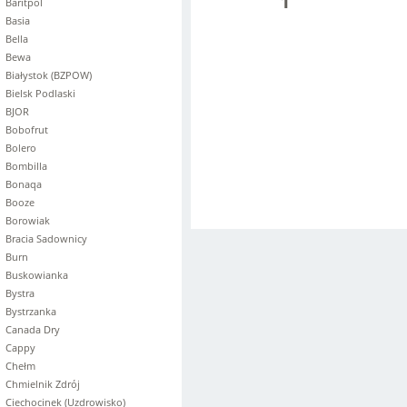
1
Baritpol
Basia
Bella
Bewa
Białystok (BZPOW)
Bielsk Podlaski
BJOR
Bobofrut
Bolero
Bombilla
Bonaqa
Booze
Borowiak
Bracia Sadownicy
Burn
Buskowianka
Bystra
Bystrzanka
Canada Dry
Cappy
Chełm
Chmielnik Zdrój
Ciechocinek (Uzdrowisko)