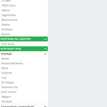
X-Cider
YOKO Elixir
Zabrze
Zagórzanka
Zielona Góra
Ziębice
Źródlana
Żywiec
NIEPIWNE NA EKSPORT
Pure Gold
NIEPIWNE INNE
Naklejki
Bartex
Bracia Sadownicy
Bryza
Chyliczki
Cud
Dr Pepper
Ferment's Up
John Lemon
Makpol
Tymbark
Tampodruki i laserodruki