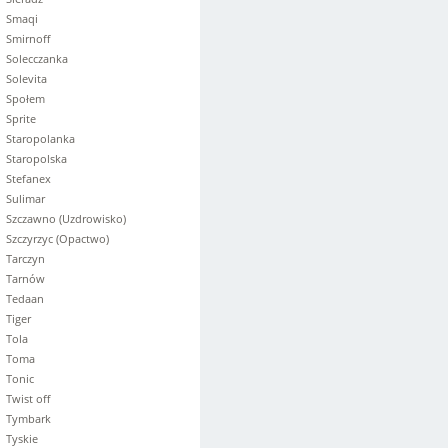
Smaqi
Smirnoff
Solecczanka
Solevita
Społem
Sprite
Staropolanka
Staropolska
Stefanex
Sulimar
Szczawno (Uzdrowisko)
Szczyrzyc (Opactwo)
Tarczyn
Tarnów
Tedaan
Tiger
Tola
Toma
Tonic
Twist off
Tymbark
Tyskie