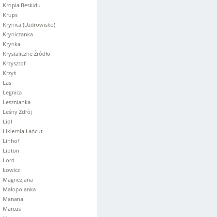
Kropla Beskidu
Krups
Krynica (Uzdrowisko)
Kryniczanka
Krynka
Krystaliczne Źródło
Krzysztof
Krzyś
Las
Legnica
Lesznianka
Leśny Zdrój
Lidl
Likiernia Łańcut
Linhof
Lipton
Lord
Łowicz
Magnezjana
Małopolanka
Manana
Marcus