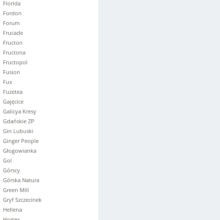
Florida
Fordon
Forum
Frucade
Fructon
Fructona
Fructopol
Fusion
Fux
Fuzetea
Gajęcice
Galicya Kresy
Gdańskie ZP
Gin Lubuski
Ginger People
Głogowianka
Gol
Górscy
Górska Natura
Green Mill
Gryf Szczecinek
Hellena
Hortex