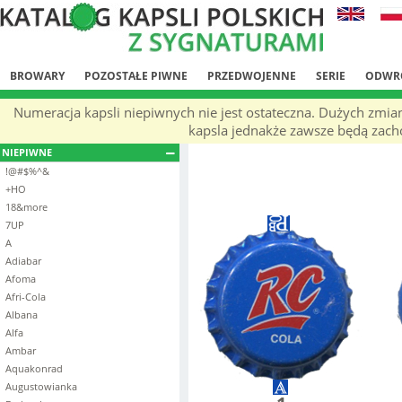
BROWARY
POZOSTAŁE PIWNE
PRZEDWOJENNE
SERIE
ODWR
Numeracja kapsli niepiwnych nie jest ostateczna. Dużych zmia
kapsla jednakże zawsze będą zachow
NIEPIWNE
!@#$%^&
+HO
18&more
7UP
A
Adiabar
Afoma
Afri-Cola
Albana
Alfa
Ambar
Aquakonrad
Augustowianka