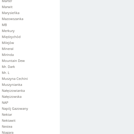
Marter
Marwit
Marysieńka
Mazowszanka
MB
Merkury
Międzychód
Milejów
Mineral
Mirinda
Mountain Dew
Mr. Dark
Mr. L
Muszyna Cechini
Muszynianka
Nałęczowianka
Nałęczowska
NAP
Napój Gazowany
Nektar
Nektawit
Nestea
Niagara