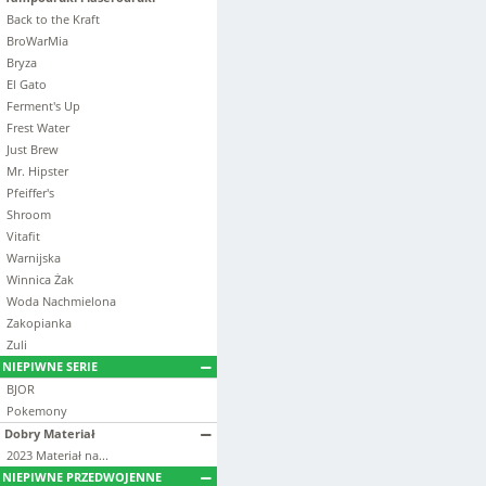
Back to the Kraft
BroWarMia
Bryza
El Gato
Ferment's Up
Frest Water
Just Brew
Mr. Hipster
Pfeiffer's
Shroom
Vitafit
Warnijska
Winnica Żak
Woda Nachmielona
Zakopianka
Zuli
NIEPIWNE SERIE
BJOR
Pokemony
Dobry Materiał
2023 Materiał na...
NIEPIWNE PRZEDWOJENNE