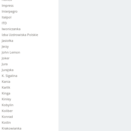
Impress
Interpegro
Italpol
ITD
Iwoniczanka
Izba Uzdrowiska Polskie
Jasiołka
Jerzy
John Lemon
Joker
Jura
Jurajska
K. Sigalina
Kania
Karlik
Kinga
Kinley
Kobylin
Koliber
Konrad
Kotlin
Krakowianka