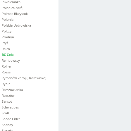
Piwniczanka
Polanica Zdrój
Polmos Białystok
Polonia
Polskie Uzdrowiska
Połczyn
Prodryn
Ptyś
Ralco
RC Cola
Rembowscy
Rollier
Rossa
Rymanów Zdrój (Uzdrowisko)
Rypin
Rzeszowianka
Rzeszów
Sansot
Schweppes
Scott
Shade Cider
Shandy
Sieradz