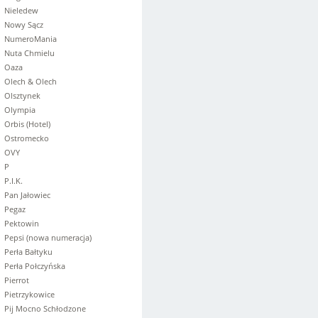
Nieledew
Nowy Sącz
NumeroMania
Nuta Chmielu
Oaza
Olech & Olech
Olsztynek
Olympia
Orbis (Hotel)
Ostromecko
OVY
P
P.I.K.
Pan Jałowiec
Pegaz
Pektowin
Pepsi (nowa numeracja)
Perła Bałtyku
Perła Połczyńska
Pierrot
Pietrzykowice
Pij Mocno Schłodzone