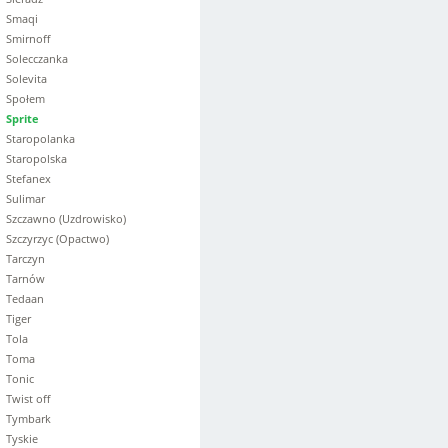
Smaqi
Smirnoff
Solecczanka
Solevita
Społem
Sprite
Staropolanka
Staropolska
Stefanex
Sulimar
Szczawno (Uzdrowisko)
Szczyrzyc (Opactwo)
Tarczyn
Tarnów
Tedaan
Tiger
Tola
Toma
Tonic
Twist off
Tymbark
Tyskie