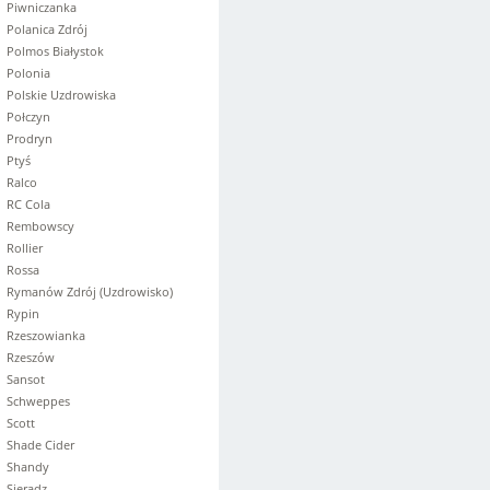
Piwniczanka
Polanica Zdrój
Polmos Białystok
Polonia
Polskie Uzdrowiska
Połczyn
Prodryn
Ptyś
Ralco
RC Cola
Rembowscy
Rollier
Rossa
Rymanów Zdrój (Uzdrowisko)
Rypin
Rzeszowianka
Rzeszów
Sansot
Schweppes
Scott
Shade Cider
Shandy
Sieradz