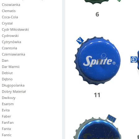
Cisowianka
Clematis
6
Coca-Cola
Crystal
Cydr Miłosławski
Cydrowski
Cytrynówka
Czantoria
Czerniawianka
Dan
Dar Warmii
Debiut
Dębno
Długopolanka
Dobry Materiał
11
Dwikozy
Esarom
Evita
Faber
FanFan
Fanta
Fantic