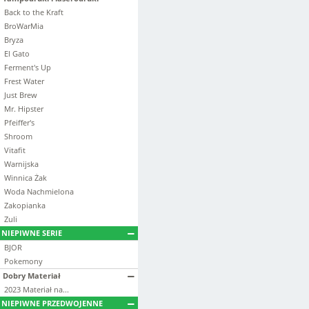
Back to the Kraft
BroWarMia
Bryza
El Gato
Ferment's Up
Frest Water
Just Brew
Mr. Hipster
Pfeiffer's
Shroom
Vitafit
Warnijska
Winnica Żak
Woda Nachmielona
Zakopianka
Zuli
NIEPIWNE SERIE
BJOR
Pokemony
Dobry Materiał
2023 Materiał na...
NIEPIWNE PRZEDWOJENNE