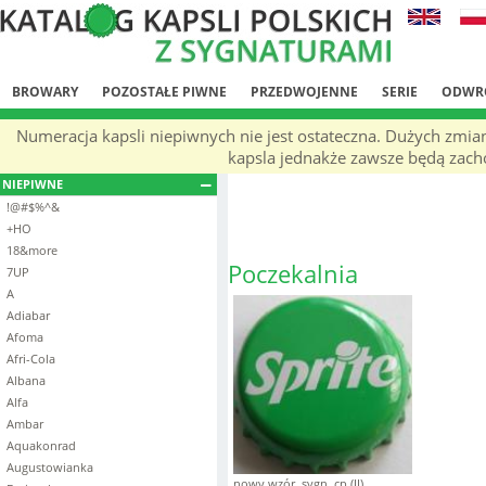
BROWARY
POZOSTAŁE PIWNE
PRZEDWOJENNE
SERIE
ODWR
Numeracja kapsli niepiwnych nie jest ostateczna. Dużych zmia
kapsla jednakże zawsze będą zachow
NIEPIWNE
!@#$%^&
+HO
18&more
Poczekalnia
7UP
A
Adiabar
Afoma
Afri-Cola
Albana
Alfa
Ambar
Aquakonrad
Augustowianka
nowy wzór, sygn. cp (II)