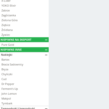
X-Cider
YOKO Elixir
Zabrze
Zagórzanka
Zielona Góra
Ziębice
Źródlana
Żywiec
NIEPIWNE NA EKSPORT
Pure Gold
NIEPIWNE INNE
Naklejki
Bartex
Bracia Sadownicy
Bryza
Chyliczki
Cud
Dr Pepper
Ferment's Up
John Lemon
Makpol
Tymbark
Tampodruki i laserodruki