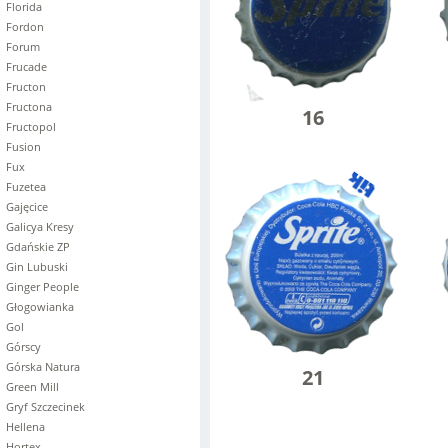
Florida
Fordon
Forum
Frucade
Fructon
Fructona
16
Fructopol
Fusion
Fux
Fuzetea
Gajęcice
Galicya Kresy
Gdańskie ZP
Gin Lubuski
Ginger People
Głogowianka
Gol
Górscy
Górska Natura
21
Green Mill
Gryf Szczecinek
Hellena
Hortex