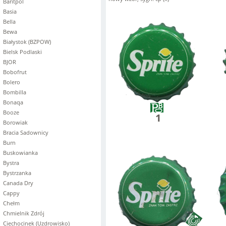
Baritpol
Basia
Bella
Bewa
Białystok (BZPOW)
Bielsk Podlaski
BJOR
Bobofrut
Bolero
Bombilla
Bonaqa
Booze
1
Borowiak
Bracia Sadownicy
Burn
Buskowianka
Bystra
Bystrzanka
Canada Dry
Cappy
Chełm
Chmielnik Zdrój
Ciechocinek (Uzdrowisko)