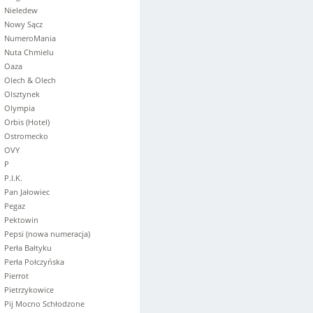
Nieledew
Nowy Sącz
NumeroMania
Nuta Chmielu
Oaza
Olech & Olech
Olsztynek
Olympia
Orbis (Hotel)
Ostromecko
OVY
P
P.I.K.
Pan Jałowiec
Pegaz
Pektowin
Pepsi (nowa numeracja)
Perła Bałtyku
Perła Połczyńska
Pierrot
Pietrzykowice
Pij Mocno Schłodzone