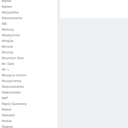
Marter
Marwit
Marysieńka
Mazowszanka
MB
Merkury
Międzychód
Milejów
Mineral
Mirinda
Mountain Dew
Mr. Dark
Mr. L
Muszyna Cechini
Muszynianka
Nałęczowianka
Nałęczowska
NAP
Napój Gazowany
Nektar
Nektawit
Nestea
Niagara