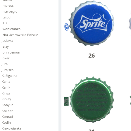
Impress
Interpegro
Italpol
ITD
Iwoniczanka
Izba Uzdrowiska Polskie
Jasiołka
Jerzy
John Lemon
26
Joker
Jura
Jurajska
K. Sigalina
Kania
Karlik
Kinga
Kinley
Kobylin
Koliber
Konrad
Kotlin
Krakowianka