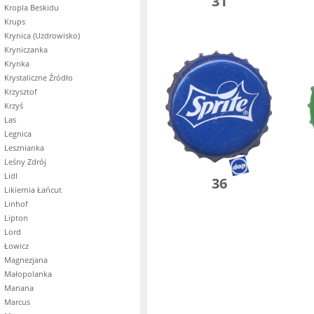
31
Kropla Beskidu
Krups
Krynica (Uzdrowisko)
Kryniczanka
Krynka
Krystaliczne Źródło
Krzysztof
Krzyś
Las
Legnica
Lesznianka
Leśny Zdrój
Lidl
36
Likiernia Łańcut
Linhof
Lipton
Lord
Łowicz
Magnezjana
Małopolanka
Manana
Marcus