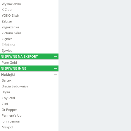
Wysowianka
X-Cider
YOKO Elixir
Zabrze
Zagórzanka
Zielona Góra
Ziębice
Źródlana
Żywiec
NIEPIWNE NA EKSPORT
Pure Gold
NIEPIWNE INNE
Naklejki
Bartex
Bracia Sadownicy
Bryza
Chyliczki
Cud
Dr Pepper
Ferment's Up
John Lemon
Makpol