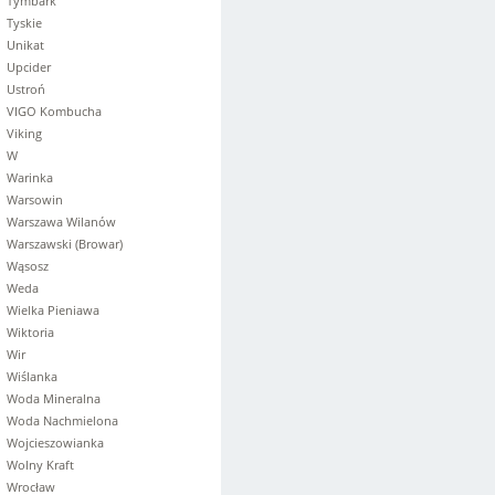
Tymbark
Tyskie
Unikat
Upcider
Ustroń
VIGO Kombucha
Viking
W
Warinka
Warsowin
Warszawa Wilanów
Warszawski (Browar)
Wąsosz
Weda
Wielka Pieniawa
Wiktoria
Wir
Wiślanka
Woda Mineralna
Woda Nachmielona
Wojcieszowianka
Wolny Kraft
Wrocław