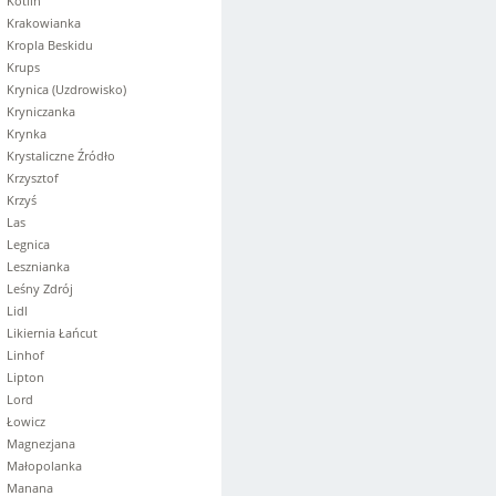
Kotlin
Krakowianka
Kropla Beskidu
Krups
Krynica (Uzdrowisko)
Kryniczanka
Krynka
Krystaliczne Źródło
Krzysztof
Krzyś
Las
Legnica
Lesznianka
Leśny Zdrój
Lidl
Likiernia Łańcut
Linhof
Lipton
Lord
Łowicz
Magnezjana
Małopolanka
Manana