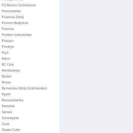
Pij Mocno Schłodzone
Piwniczanka
Polanica Zdrój
Polmos Białystok
Polonia
Polskie Uzdrowiska
Połczyn
Prodryn
Ptyś
Ralco
RC Cola
Rembowscy
Rollier
Rossa
Rymanów Zdrój (Uzdrowisko)
Rypin
Rzeszowianka
Rzeszów
Sansot
Schweppes
Scott
Shade Cider