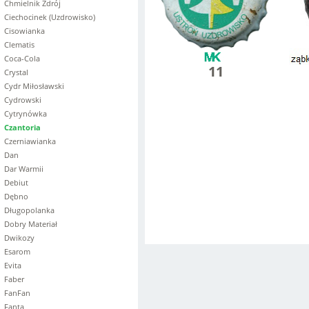
Chmielnik Zdrój
Ciechocinek (Uzdrowisko)
Cisowianka
Clematis
Coca-Cola
11
Crystal
Cydr Miłosławski
Cydrowski
Cytrynówka
Czantoria
Czerniawianka
Dan
Dar Warmii
Debiut
Dębno
Długopolanka
Dobry Materiał
Dwikozy
Esarom
Evita
Faber
FanFan
Fanta