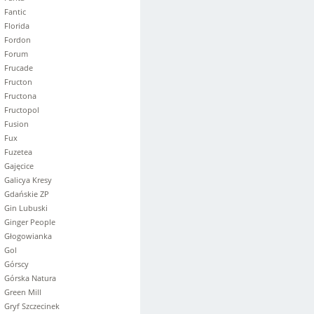
Fantic
Florida
Fordon
Forum
Frucade
Fructon
Fructona
Fructopol
Fusion
Fux
Fuzetea
Gajęcice
Galicya Kresy
Gdańskie ZP
Gin Lubuski
Ginger People
Głogowianka
Gol
Górscy
Górska Natura
Green Mill
Gryf Szczecinek