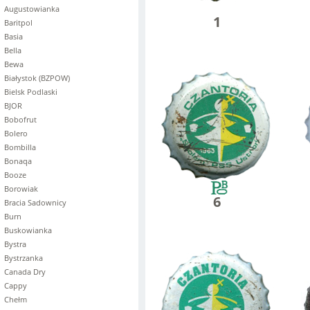
Augustowianka
1
Baritpol
Basia
Bella
Bewa
Białystok (BZPOW)
Bielsk Podlaski
BJOR
Bobofrut
Bolero
Bombilla
Bonaqa
Booze
Borowiak
6
Bracia Sadownicy
Burn
Buskowianka
Bystra
Bystrzanka
Canada Dry
Cappy
Chełm