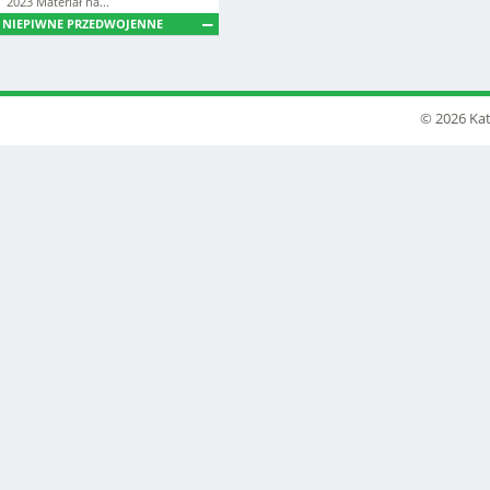
2023 Materiał na...
NIEPIWNE PRZEDWOJENNE
© 2026 Kat