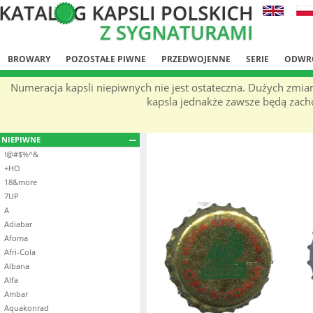
BROWARY
POZOSTAŁE PIWNE
PRZEDWOJENNE
SERIE
ODWR
Numeracja kapsli niepiwnych nie jest ostateczna. Dużych zmia
kapsla jednakże zawsze będą zachow
NIEPIWNE
!@#$%^&
+HO
18&more
7UP
A
Adiabar
Afoma
Afri-Cola
Albana
Alfa
Ambar
Aquakonrad