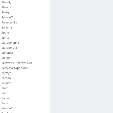
Shandy
Sieradz
Smaqi
Smirnoff
Solecczanka
Solevita
Społem
Sprite
Staropolanka
Staropolska
Stefanex
Sulimar
Szczawno (Uzdrowisko)
Szczyrzyc (Opactwo)
Tarczyn
Tarnów
Tedaan
Tiger
Tola
Toma
Tonic
Twist off