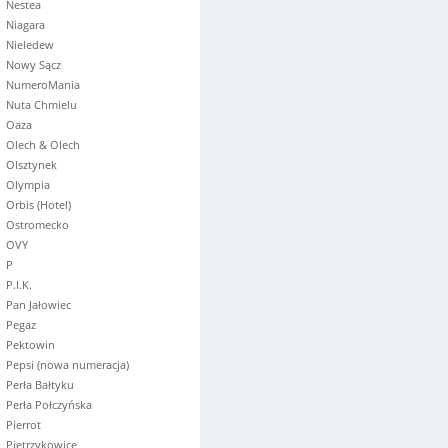
Nestea
Niagara
Nieledew
Nowy Sącz
NumeroMania
Nuta Chmielu
Oaza
Olech & Olech
Olsztynek
Olympia
Orbis (Hotel)
Ostromecko
OVY
P
P.I.K.
Pan Jałowiec
Pegaz
Pektowin
Pepsi (nowa numeracja)
Perła Bałtyku
Perła Połczyńska
Pierrot
Pietrzykowice