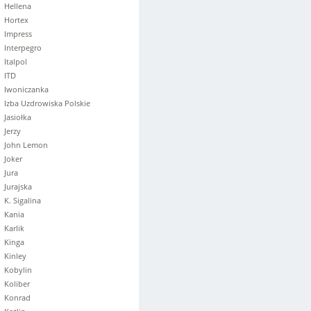
Hellena
Hortex
Impress
Interpegro
Italpol
ITD
Iwoniczanka
Izba Uzdrowiska Polskie
Jasiołka
Jerzy
John Lemon
Joker
Jura
Jurajska
K. Sigalina
Kania
Karlik
Kinga
Kinley
Kobylin
Koliber
Konrad