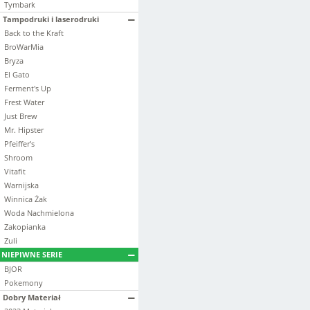
Tymbark
Tampodruki i laserodruki
Back to the Kraft
BroWarMia
Bryza
El Gato
Ferment's Up
Frest Water
Just Brew
Mr. Hipster
Pfeiffer's
Shroom
Vitafit
Warnijska
Winnica Żak
Woda Nachmielona
Zakopianka
Zuli
NIEPIWNE SERIE
BJOR
Pokemony
Dobry Materiał