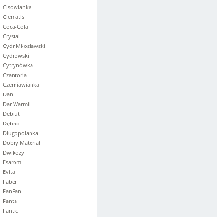
Cisowianka
Clematis
Coca-Cola
Crystal
Cydr Miłosławski
Cydrowski
Cytrynówka
Czantoria
Czerniawianka
Dan
Dar Warmii
Debiut
Dębno
Długopolanka
Dobry Materiał
Dwikozy
Esarom
Evita
Faber
FanFan
Fanta
Fantic