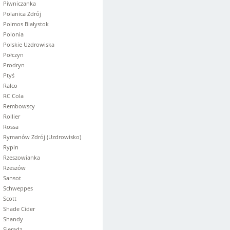
Piwniczanka
Polanica Zdrój
Polmos Białystok
Polonia
Polskie Uzdrowiska
Połczyn
Prodryn
Ptyś
Ralco
RC Cola
Rembowscy
Rollier
Rossa
Rymanów Zdrój (Uzdrowisko)
Rypin
Rzeszowianka
Rzeszów
Sansot
Schweppes
Scott
Shade Cider
Shandy
Sieradz