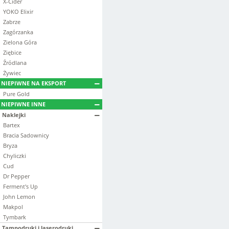
X-Cider
YOKO Elixir
Zabrze
Zagórzanka
Zielona Góra
Ziębice
Źródlana
Żywiec
NIEPIWNE NA EKSPORT
Pure Gold
NIEPIWNE INNE
Naklejki
Bartex
Bracia Sadownicy
Bryza
Chyliczki
Cud
Dr Pepper
Ferment's Up
John Lemon
Makpol
Tymbark
Tampodruki i laserodruki