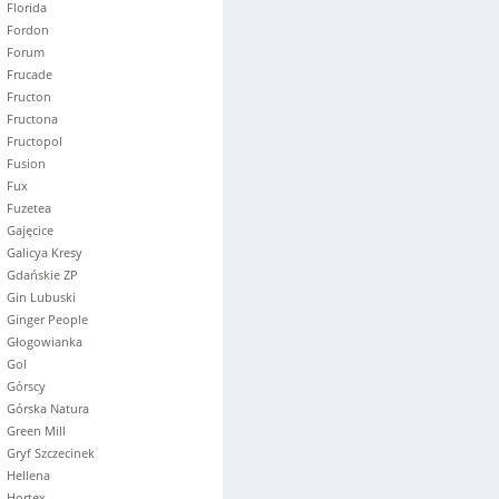
Florida
Fordon
Forum
Frucade
Fructon
Fructona
Fructopol
Fusion
Fux
Fuzetea
Gajęcice
Galicya Kresy
Gdańskie ZP
Gin Lubuski
Ginger People
Głogowianka
Gol
Górscy
Górska Natura
Green Mill
Gryf Szczecinek
Hellena
Hortex