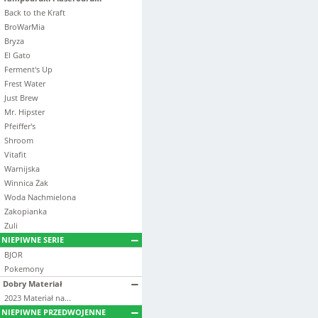
Back to the Kraft
BroWarMia
Bryza
El Gato
Ferment's Up
Frest Water
Just Brew
Mr. Hipster
Pfeiffer's
Shroom
Vitafit
Warnijska
Winnica Żak
Woda Nachmielona
Zakopianka
Zuli
NIEPIWNE SERIE
BJOR
Pokemony
Dobry Materiał
2023 Materiał na...
NIEPIWNE PRZEDWOJENNE