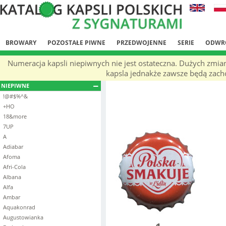
BROWARY
POZOSTAŁE PIWNE
PRZEDWOJENNE
SERIE
ODWR
Numeracja kapsli niepiwnych nie jest ostateczna. Dużych zmia
kapsla jednakże zawsze będą zachow
NIEPIWNE
!@#$%^&
+HO
18&more
7UP
A
Adiabar
Afoma
Afri-Cola
Albana
Alfa
Ambar
Aquakonrad
Augustowianka