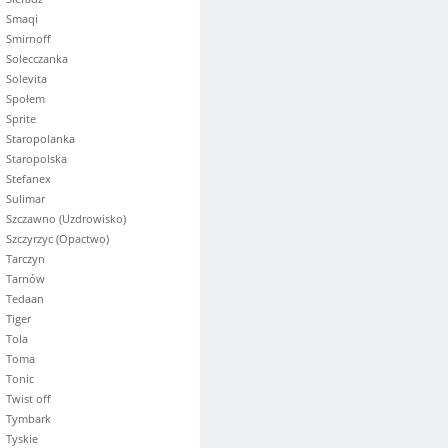
Smaqi
Smirnoff
Solecczanka
Solevita
Społem
Sprite
Staropolanka
Staropolska
Stefanex
Sulimar
Szczawno (Uzdrowisko)
Szczyrzyc (Opactwo)
Tarczyn
Tarnów
Tedaan
Tiger
Tola
Toma
Tonic
Twist off
Tymbark
Tyskie