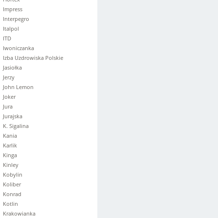
Impress
Interpegro
Italpol
ITD
Iwoniczanka
Izba Uzdrowiska Polskie
Jasiołka
Jerzy
John Lemon
Joker
Jura
Jurajska
K. Sigalina
Kania
Karlik
Kinga
Kinley
Kobylin
Koliber
Konrad
Kotlin
Krakowianka