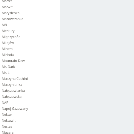
Marter
Marwit
Marysieńka
Mazowszanka
MB
Merkury
Międzychód
Milejów
Mineral
Mirinda
Mountain Dew
Mr. Dark
Mr. L
Muszyna Cechini
Muszynianka
Nałęczowianka
Nałęczowska
NAP
Napój Gazowany
Nektar
Nektawit
Nestea
Niagara