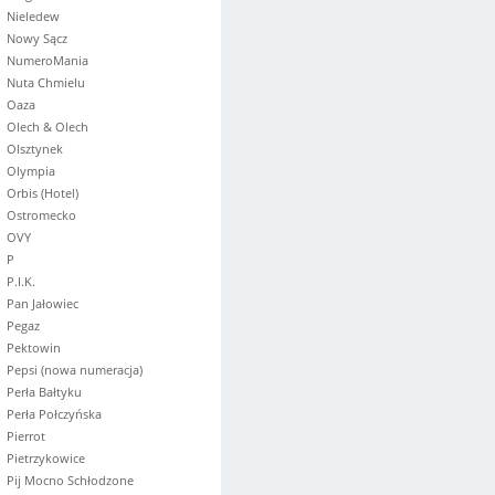
Nieledew
Nowy Sącz
NumeroMania
Nuta Chmielu
Oaza
Olech & Olech
Olsztynek
Olympia
Orbis (Hotel)
Ostromecko
OVY
P
P.I.K.
Pan Jałowiec
Pegaz
Pektowin
Pepsi (nowa numeracja)
Perła Bałtyku
Perła Połczyńska
Pierrot
Pietrzykowice
Pij Mocno Schłodzone