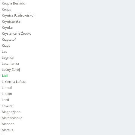
Kropla Beskidu
Krups
Krynica (Uzdrowisko)
Kryniczanka
Krynka
Krystaliczne Źródło
Krzysztof
Krzyś
Las
Legnica
Lesznianka
Leśny Zdrój
Lidl
Likiernia Łańcut
Linhof
Lipton
Lord
Łowicz
Magnezjana
Małopolanka
Manana
Marcus