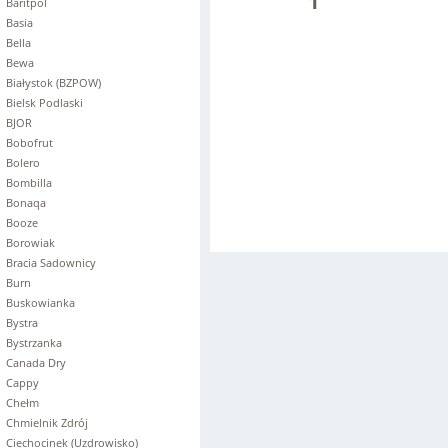
1
Baritpol
Basia
Bella
Bewa
Białystok (BZPOW)
Bielsk Podlaski
BJOR
Bobofrut
Bolero
Bombilla
Bonaqa
Booze
Borowiak
Bracia Sadownicy
Burn
Buskowianka
Bystra
Bystrzanka
Canada Dry
Cappy
Chełm
Chmielnik Zdrój
Ciechocinek (Uzdrowisko)