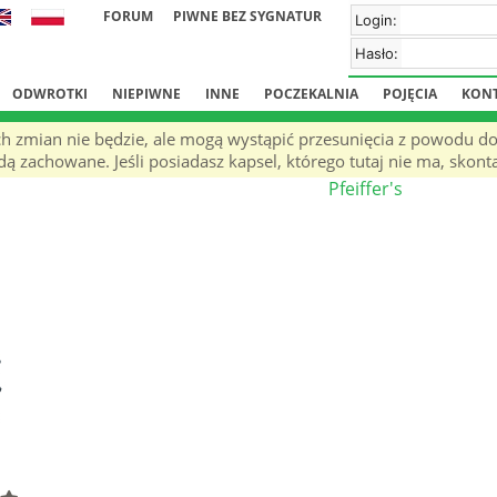
FORUM
PIWNE BEZ SYGNATUR
Login:
Hasło:
ODWROTKI
NIEPIWNE
INNE
POCZEKALNIA
POJĘCIA
KON
ch zmian nie będzie, ale mogą wystąpić przesunięcia z powodu d
ą zachowane. Jeśli posiadasz kapsel, którego tutaj nie ma, skonta
Pfeiffer's