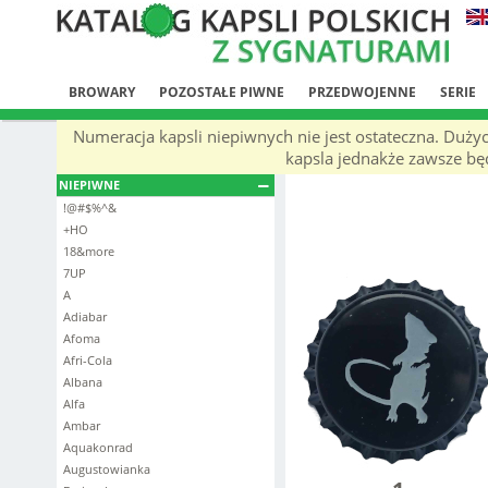
BROWARY
POZOSTAŁE PIWNE
PRZEDWOJENNE
SERIE
Numeracja kapsli niepiwnych nie jest ostateczna. Duży
kapsla jednakże zawsze będ
NIEPIWNE
!@#$%^&
+HO
18&more
7UP
A
Adiabar
Afoma
Afri-Cola
Albana
Alfa
Ambar
Aquakonrad
Augustowianka