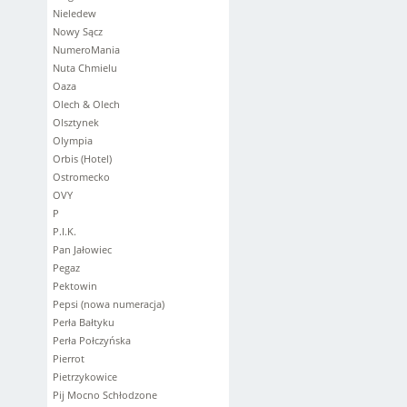
Nieledew
Nowy Sącz
NumeroMania
Nuta Chmielu
Oaza
Olech & Olech
Olsztynek
Olympia
Orbis (Hotel)
Ostromecko
OVY
P
P.I.K.
Pan Jałowiec
Pegaz
Pektowin
Pepsi (nowa numeracja)
Perła Bałtyku
Perła Połczyńska
Pierrot
Pietrzykowice
Pij Mocno Schłodzone