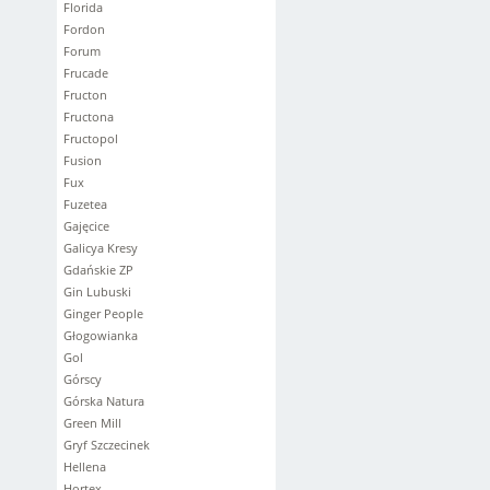
Florida
Fordon
Forum
Frucade
Fructon
Fructona
Fructopol
Fusion
Fux
Fuzetea
Gajęcice
Galicya Kresy
Gdańskie ZP
Gin Lubuski
Ginger People
Głogowianka
Gol
Górscy
Górska Natura
Green Mill
Gryf Szczecinek
Hellena
Hortex