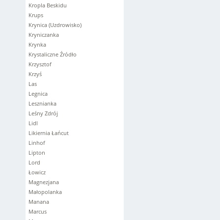
Kropla Beskidu
Krups
Krynica (Uzdrowisko)
Kryniczanka
Krynka
Krystaliczne Źródło
Krzysztof
Krzyś
Las
Legnica
Lesznianka
Leśny Zdrój
Lidl
Likiernia Łańcut
Linhof
Lipton
Lord
Łowicz
Magnezjana
Małopolanka
Manana
Marcus