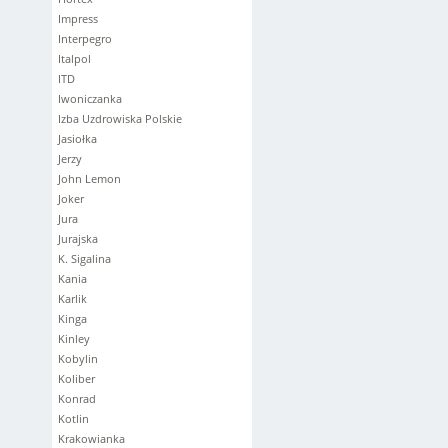
Impress
Interpegro
Italpol
ITD
Iwoniczanka
Izba Uzdrowiska Polskie
Jasiołka
Jerzy
John Lemon
Joker
Jura
Jurajska
K. Sigalina
Kania
Karlik
Kinga
Kinley
Kobylin
Koliber
Konrad
Kotlin
Krakowianka