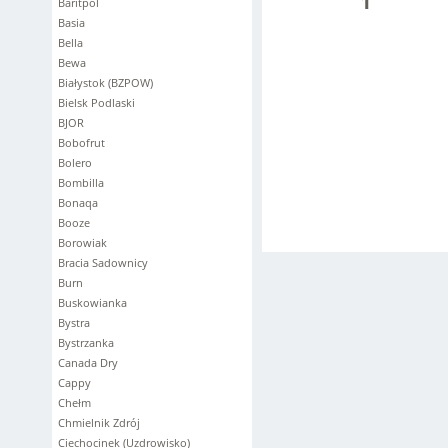
1
Baritpol
Basia
Bella
Bewa
Białystok (BZPOW)
Bielsk Podlaski
BJOR
Bobofrut
Bolero
Bombilla
Bonaqa
Booze
Borowiak
Bracia Sadownicy
Burn
Buskowianka
Bystra
Bystrzanka
Canada Dry
Cappy
Chełm
Chmielnik Zdrój
Ciechocinek (Uzdrowisko)