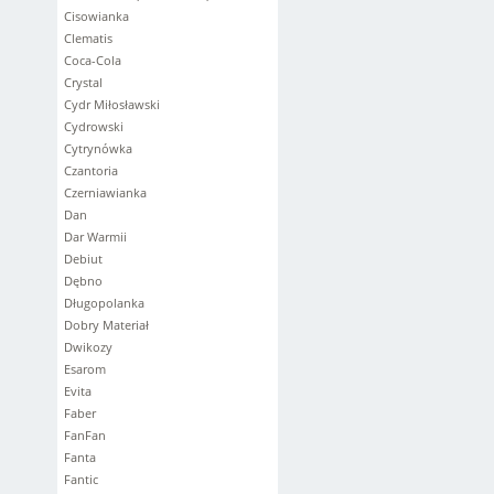
Cisowianka
Clematis
Coca-Cola
Crystal
Cydr Miłosławski
Cydrowski
Cytrynówka
Czantoria
Czerniawianka
Dan
Dar Warmii
Debiut
Dębno
Długopolanka
Dobry Materiał
Dwikozy
Esarom
Evita
Faber
FanFan
Fanta
Fantic