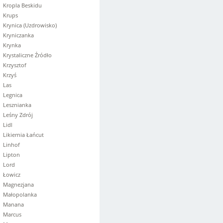
Kropla Beskidu
Krups
Krynica (Uzdrowisko)
Kryniczanka
Krynka
Krystaliczne Źródło
Krzysztof
Krzyś
Las
Legnica
Lesznianka
Leśny Zdrój
Lidl
Likiernia Łańcut
Linhof
Lipton
Lord
Łowicz
Magnezjana
Małopolanka
Manana
Marcus