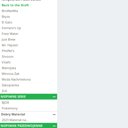
Back to the Kraft
BroWarMia
Bryza
El Gato
Ferment's Up
Frest Water
Just Brew
Mr. Hipster
Pfeiffer's
Shroom
Vitafit
Warnijska
Winnica Żak
Woda Nachmielona
Zakopianka
Zuli
NIEPIWNE SERIE
BJOR
Pokemony
Dobry Materiał
2023 Materiał na...
NIEPIWNE PRZEDWOJENNE