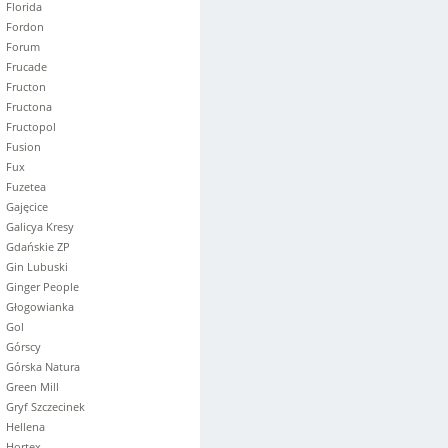
Florida
Fordon
Forum
Frucade
Fructon
Fructona
Fructopol
Fusion
Fux
Fuzetea
Gajęcice
Galicya Kresy
Gdańskie ZP
Gin Lubuski
Ginger People
Głogowianka
Gol
Górscy
Górska Natura
Green Mill
Gryf Szczecinek
Hellena
Hortex