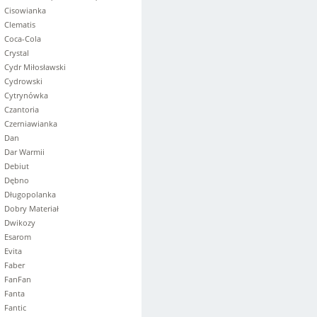
Cisowianka
Clematis
Coca-Cola
Crystal
Cydr Miłosławski
Cydrowski
Cytrynówka
Czantoria
Czerniawianka
Dan
Dar Warmii
Debiut
Dębno
Długopolanka
Dobry Materiał
Dwikozy
Esarom
Evita
Faber
FanFan
Fanta
Fantic