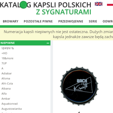
BROWARY
POZOSTAŁE PIWNE
PRZEDWOJENNE
SERIE
ODWR
Numeracja kapsli niepiwnych nie jest ostateczna. Dużych zmia
kapsla jednakże zawsze będą zachow
NIEPIWNE
!@#$%^&
+HO
18&more
7UP
A
Adiabar
Afoma
Afri-Cola
Albana
Alfa
Ambar
Aquakonrad
Augustowianka