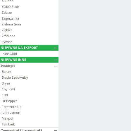
X-Cider
YOKO Elixir
Zabrze
Zagórzanka
Zielona Góra
Ziębice
Źródlana
Żywiec
NIEPIWNE NA EKSPORT
Pure Gold
NIEPIWNE INNE
Naklejki
Bartex
Bracia Sadownicy
Bryza
Chyliczki
Cud
Dr Pepper
Ferment's Up
John Lemon
Makpol
Tymbark
Tampodruki i laserodruki