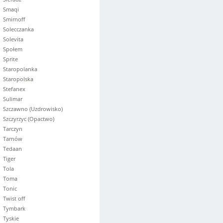
Smaqi
Smirnoff
Solecczanka
Solevita
Społem
Sprite
Staropolanka
Staropolska
Stefanex
Sulimar
Szczawno (Uzdrowisko)
Szczyrzyc (Opactwo)
Tarczyn
Tarnów
Tedaan
Tiger
Tola
Toma
Tonic
Twist off
Tymbark
Tyskie