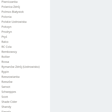
Piwniczanka
Polanica Zdrój
Polmos Białystok
Polonia
Polskie Uzdrowiska
Połczyn
Prodryn
Ptyś
Ralco
RC Cola
Rembowscy
Rollier
Rossa
Rymanów Zdrój (Uzdrowisko)
Rypin
Rzeszowianka
Rzeszów
Sansot
Schweppes
Scott
Shade Cider
Shandy
Sieradz