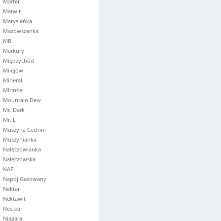
Marter
Marwit
Marysieńka
Mazowszanka
MB
Merkury
Międzychód
Milejów
Mineral
Mirinda
Mountain Dew
Mr. Dark
Mr. L
Muszyna Cechini
Muszynianka
Nałęczowianka
Nałęczowska
NAP
Napój Gazowany
Nektar
Nektawit
Nestea
Niagara