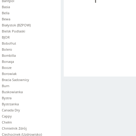
1
Baritpol
Basia
Bella
Bewa
Białystok (BZPOW)
Bielsk Podlaski
BJOR
Bobofrut
Bolero
Bombilla
Bonaqa
Booze
Borowiak
Bracia Sadownicy
Burn
Buskowianka
Bystra
Bystrzanka
Canada Dry
Cappy
Chełm
Chmielnik Zdrój
Ciechocinek (Uzdrowisko)