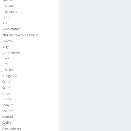
Impress
Interpegro
Italpol
ITD
Iwoniczanka
Izba Uzdrowiska Polskie
Jasiołka
Jerzy
John Lemon
Joker
Jura
Jurajska
K. Sigalina
Kania
Karlik
Kinga
Kinley
Kobylin
Koliber
Konrad
Kotlin
Krakowianka