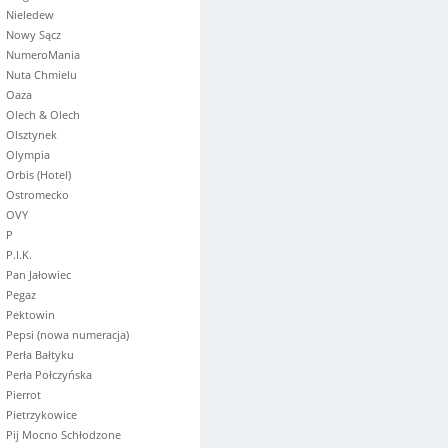
Nieledew
Nowy Sącz
NumeroMania
Nuta Chmielu
Oaza
Olech & Olech
Olsztynek
Olympia
Orbis (Hotel)
Ostromecko
OVY
P
P.I.K.
Pan Jałowiec
Pegaz
Pektowin
Pepsi (nowa numeracja)
Perła Bałtyku
Perła Połczyńska
Pierrot
Pietrzykowice
Pij Mocno Schłodzone