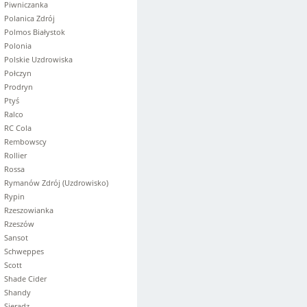
Piwniczanka
Polanica Zdrój
Polmos Białystok
Polonia
Polskie Uzdrowiska
Połczyn
Prodryn
Ptyś
Ralco
RC Cola
Rembowscy
Rollier
Rossa
Rymanów Zdrój (Uzdrowisko)
Rypin
Rzeszowianka
Rzeszów
Sansot
Schweppes
Scott
Shade Cider
Shandy
Sieradz