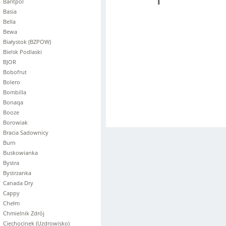
1
Baritpol
Basia
Bella
Bewa
Białystok (BZPOW)
Bielsk Podlaski
BJOR
Bobofrut
Bolero
Bombilla
Bonaqa
Booze
Borowiak
Bracia Sadownicy
Burn
Buskowianka
Bystra
Bystrzanka
Canada Dry
Cappy
Chełm
Chmielnik Zdrój
Ciechocinek (Uzdrowisko)