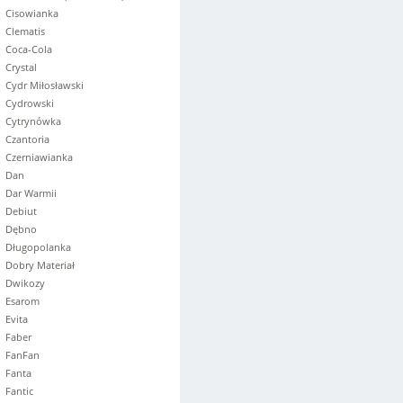
Cisowianka
Clematis
Coca-Cola
Crystal
Cydr Miłosławski
Cydrowski
Cytrynówka
Czantoria
Czerniawianka
Dan
Dar Warmii
Debiut
Dębno
Długopolanka
Dobry Materiał
Dwikozy
Esarom
Evita
Faber
FanFan
Fanta
Fantic