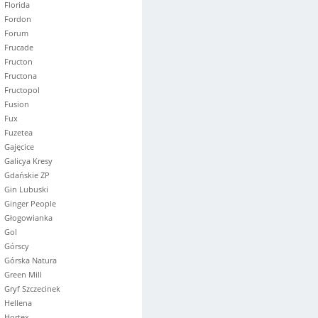
Florida
Fordon
Forum
Frucade
Fructon
Fructona
Fructopol
Fusion
Fux
Fuzetea
Gajęcice
Galicya Kresy
Gdańskie ZP
Gin Lubuski
Ginger People
Głogowianka
Gol
Górscy
Górska Natura
Green Mill
Gryf Szczecinek
Hellena
Hortex