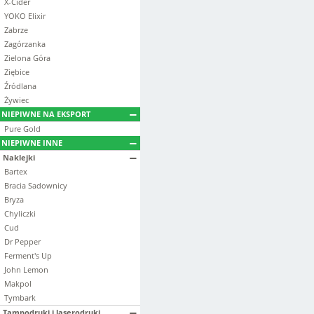
X-Cider
YOKO Elixir
Zabrze
Zagórzanka
Zielona Góra
Ziębice
Źródlana
Żywiec
NIEPIWNE NA EKSPORT
Pure Gold
NIEPIWNE INNE
Naklejki
Bartex
Bracia Sadownicy
Bryza
Chyliczki
Cud
Dr Pepper
Ferment's Up
John Lemon
Makpol
Tymbark
Tampodruki i laserodruki