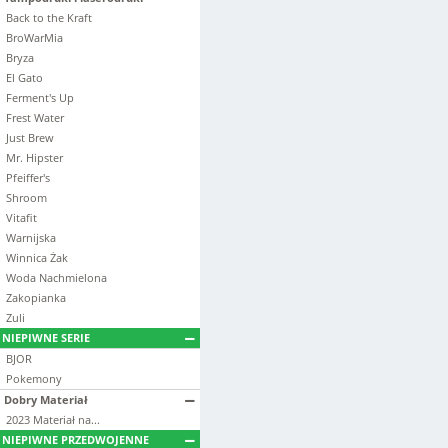
Back to the Kraft
BroWarMia
Bryza
El Gato
Ferment's Up
Frest Water
Just Brew
Mr. Hipster
Pfeiffer's
Shroom
Vitafit
Warnijska
Winnica Żak
Woda Nachmielona
Zakopianka
Zuli
NIEPIWNE SERIE
BJOR
Pokemony
Dobry Materiał
2023 Materiał na...
NIEPIWNE PRZEDWOJENNE