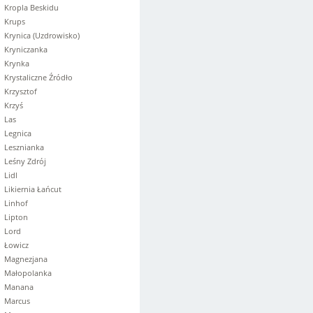
Kropla Beskidu
Krups
Krynica (Uzdrowisko)
Kryniczanka
Krynka
Krystaliczne Źródło
Krzysztof
Krzyś
Las
Legnica
Lesznianka
Leśny Zdrój
Lidl
Likiernia Łańcut
Linhof
Lipton
Lord
Łowicz
Magnezjana
Małopolanka
Manana
Marcus