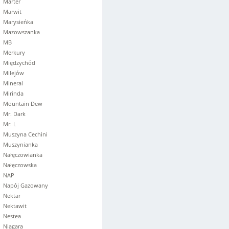
Marter
Marwit
Marysieńka
Mazowszanka
MB
Merkury
Międzychód
Milejów
Mineral
Mirinda
Mountain Dew
Mr. Dark
Mr. L
Muszyna Cechini
Muszynianka
Nałęczowianka
Nałęczowska
NAP
Napój Gazowany
Nektar
Nektawit
Nestea
Niagara