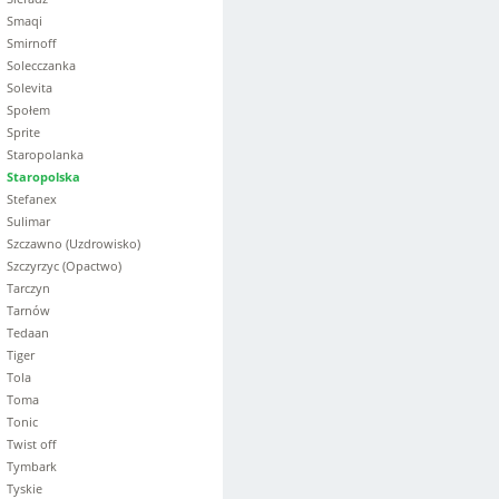
Smaqi
Smirnoff
Solecczanka
Solevita
Społem
Sprite
Staropolanka
Staropolska
Stefanex
Sulimar
Szczawno (Uzdrowisko)
Szczyrzyc (Opactwo)
Tarczyn
Tarnów
Tedaan
Tiger
Tola
Toma
Tonic
Twist off
Tymbark
Tyskie