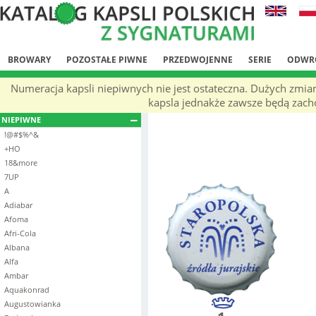
BROWARY
POZOSTAŁE PIWNE
PRZEDWOJENNE
SERIE
ODWR
Numeracja kapsli niepiwnych nie jest ostateczna. Dużych zmia
kapsla jednakże zawsze będą zachow
NIEPIWNE
!@#$%^&
+HO
18&more
7UP
A
Adiabar
Afoma
Afri-Cola
Albana
Alfa
Ambar
Aquakonrad
Augustowianka