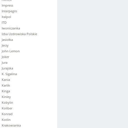
Impress
Interpegro
Italpol
ITD
Iwoniczanka
Izba Uzdrowiska Polskie
Jasiołka
Jerzy
John Lemon
Joker
Jura
Jurajska
K. Sigalina
Kania
Karlik
Kinga
Kinley
Kobylin
Koliber
Konrad
Kotlin
Krakowianka