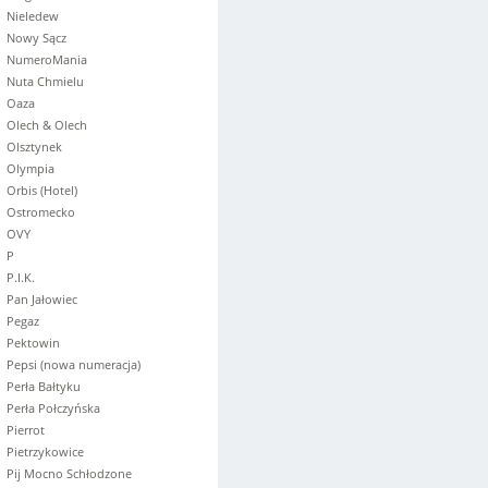
Nieledew
Nowy Sącz
NumeroMania
Nuta Chmielu
Oaza
Olech & Olech
Olsztynek
Olympia
Orbis (Hotel)
Ostromecko
OVY
P
P.I.K.
Pan Jałowiec
Pegaz
Pektowin
Pepsi (nowa numeracja)
Perła Bałtyku
Perła Połczyńska
Pierrot
Pietrzykowice
Pij Mocno Schłodzone