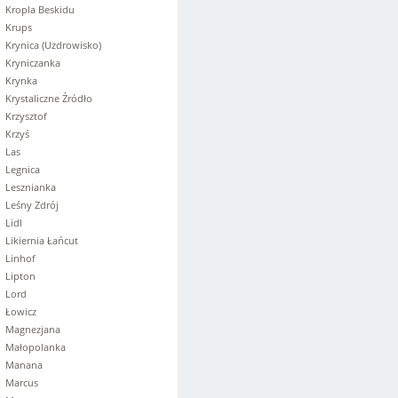
Kropla Beskidu
Krups
Krynica (Uzdrowisko)
Kryniczanka
Krynka
Krystaliczne Źródło
Krzysztof
Krzyś
Las
Legnica
Lesznianka
Leśny Zdrój
Lidl
Likiernia Łańcut
Linhof
Lipton
Lord
Łowicz
Magnezjana
Małopolanka
Manana
Marcus