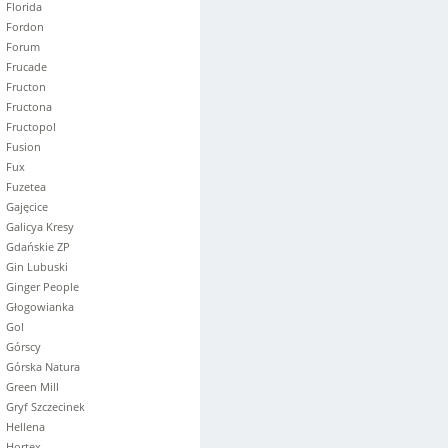
Florida
Fordon
Forum
Frucade
Fructon
Fructona
Fructopol
Fusion
Fux
Fuzetea
Gajęcice
Galicya Kresy
Gdańskie ZP
Gin Lubuski
Ginger People
Głogowianka
Gol
Górscy
Górska Natura
Green Mill
Gryf Szczecinek
Hellena
Hortex