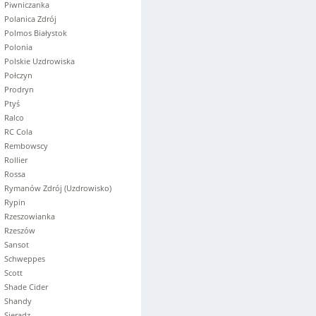
Piwniczanka
Polanica Zdrój
Polmos Białystok
Polonia
Polskie Uzdrowiska
Połczyn
Prodryn
Ptyś
Ralco
RC Cola
Rembowscy
Rollier
Rossa
Rymanów Zdrój (Uzdrowisko)
Rypin
Rzeszowianka
Rzeszów
Sansot
Schweppes
Scott
Shade Cider
Shandy
Sieradz