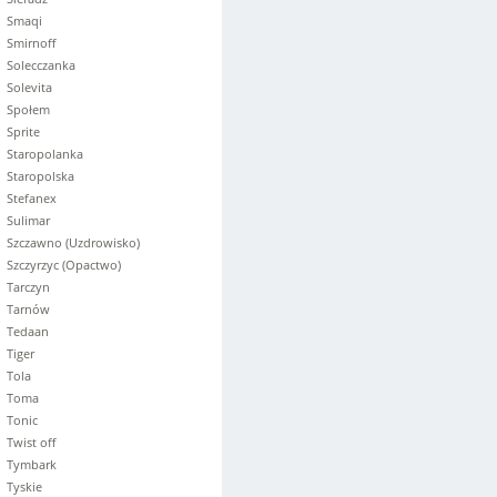
Smaqi
Smirnoff
Solecczanka
Solevita
Społem
Sprite
Staropolanka
Staropolska
Stefanex
Sulimar
Szczawno (Uzdrowisko)
Szczyrzyc (Opactwo)
Tarczyn
Tarnów
Tedaan
Tiger
Tola
Toma
Tonic
Twist off
Tymbark
Tyskie