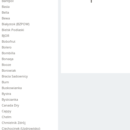
1
Baritpol
Basia
Bella
Bewa
Białystok (BZPOW)
Bielsk Podlaski
BJOR
Bobofrut
Bolero
Bombilla
Bonaqa
Booze
Borowiak
Bracia Sadownicy
Burn
Buskowianka
Bystra
Bystrzanka
Canada Dry
Cappy
Chełm
Chmielnik Zdrój
Ciechocinek (Uzdrowisko)