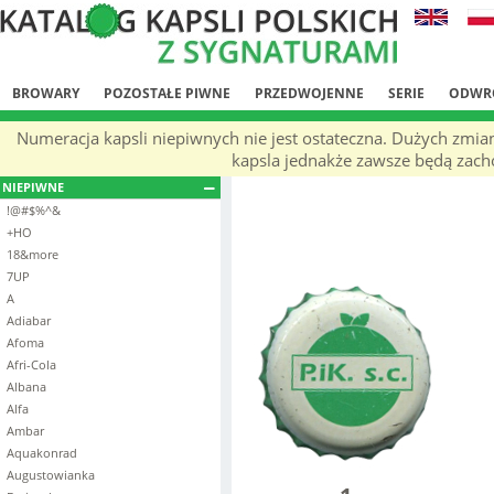
BROWARY
POZOSTAŁE PIWNE
PRZEDWOJENNE
SERIE
ODWR
Numeracja kapsli niepiwnych nie jest ostateczna. Dużych zmia
kapsla jednakże zawsze będą zachow
NIEPIWNE
!@#$%^&
+HO
18&more
7UP
A
Adiabar
Afoma
Afri-Cola
Albana
Alfa
Ambar
Aquakonrad
Augustowianka