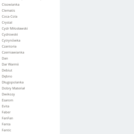
Cisowianka
Clematis
Coca-Cola
Crystal
Cydr Miłosławski
Cydrowski
Cytrynówka
Czantoria
Czerniawianka
Dan
Dar Warmii
Debiut
Dębno
Długopolanka
Dobry Materiał
Dwikozy
Esarom
Evita
Faber
FanFan
Fanta
Fantic