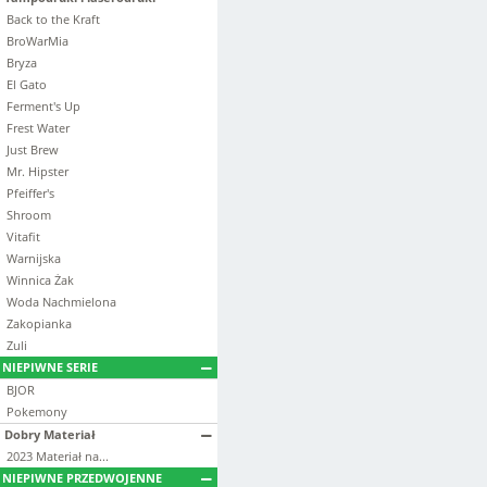
Back to the Kraft
BroWarMia
Bryza
El Gato
Ferment's Up
Frest Water
Just Brew
Mr. Hipster
Pfeiffer's
Shroom
Vitafit
Warnijska
Winnica Żak
Woda Nachmielona
Zakopianka
Zuli
NIEPIWNE SERIE
BJOR
Pokemony
Dobry Materiał
2023 Materiał na...
NIEPIWNE PRZEDWOJENNE