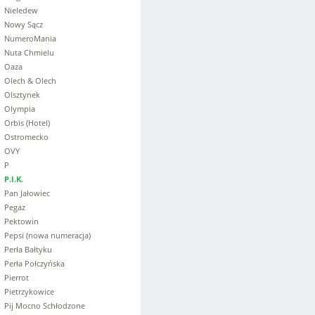
Nieledew
Nowy Sącz
NumeroMania
Nuta Chmielu
Oaza
Olech & Olech
Olsztynek
Olympia
Orbis (Hotel)
Ostromecko
OVY
P
P.I.K.
Pan Jałowiec
Pegaz
Pektowin
Pepsi (nowa numeracja)
Perła Bałtyku
Perła Połczyńska
Pierrot
Pietrzykowice
Pij Mocno Schłodzone