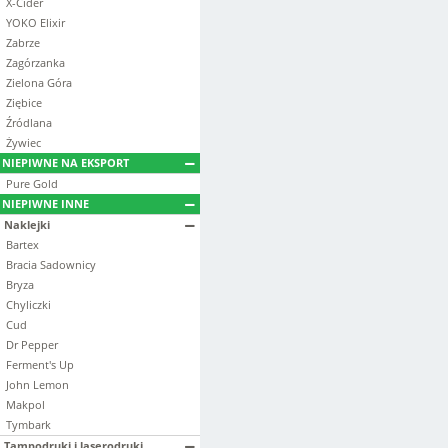
X-Cider
YOKO Elixir
Zabrze
Zagórzanka
Zielona Góra
Ziębice
Źródlana
Żywiec
NIEPIWNE NA EKSPORT
Pure Gold
NIEPIWNE INNE
Naklejki
Bartex
Bracia Sadownicy
Bryza
Chyliczki
Cud
Dr Pepper
Ferment's Up
John Lemon
Makpol
Tymbark
Tampodruki i laserodruki