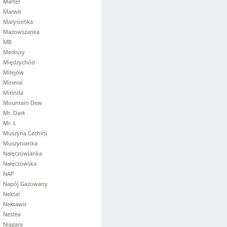
Marter
Marwit
Marysieńka
Mazowszanka
MB
Merkury
Międzychód
Milejów
Mineral
Mirinda
Mountain Dew
Mr. Dark
Mr. L
Muszyna Cechini
Muszynianka
Nałęczowianka
Nałęczowska
NAP
Napój Gazowany
Nektar
Nektawit
Nestea
Niagara