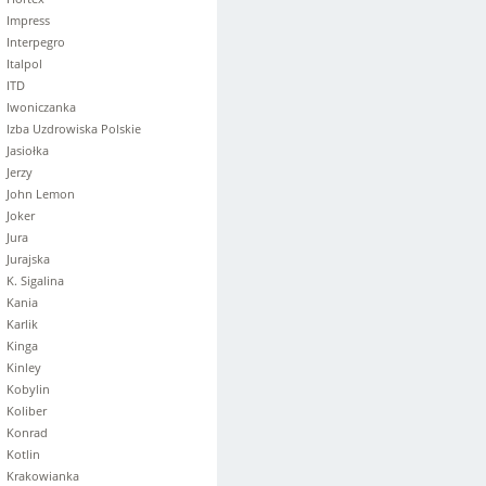
Impress
Interpegro
Italpol
ITD
Iwoniczanka
Izba Uzdrowiska Polskie
Jasiołka
Jerzy
John Lemon
Joker
Jura
Jurajska
K. Sigalina
Kania
Karlik
Kinga
Kinley
Kobylin
Koliber
Konrad
Kotlin
Krakowianka